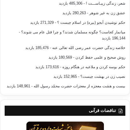
شعر، زندگی زیبـاســـت !
- 485,306 بازدید
از اصول علمی و متد تحقیق است . از سوئی دیگر كردستان
همیشه میدان جنگ
و نبردهای سرنوشت ساز و تعیین كننده ی میان
عشق زن به غیر شوهر
- 280,263 بازدید
فارس و روم یا
حکم نوشیدن آبجو (بیره) در اسلام چیست ؟
- 271,329 بازدید
صفوی و عثمانی بوده . این موضوع همیشه به زیان كردها تمام شده و در واقع
تلاشی بوده درجهت
میانمار کجاست؟ چگونه مسلمان شدند؟ و چرا قتل عام می شوند؟
-
زدودن هویت ملی او . به همین جهت كردها تلاش زیادی را
در برابراین هجوم
196,144 بازدید
گمراه كننده اشغالگران كردستان درجهت
خلاصه زندگی حضرت عمر رضی الله تعالی عنه
- 185,476 بازدید
اثبات استقلال زبان
و نژاد و ملیتش انجام داده و می دهند
.
روش صحیح و علمی حفظ کردن
- 180,569 بازدید
حکم بوسه کردن و ملاعبه در هنگام روزه
- 173,616 بازدید
نصیب زن در بهشت چیست؟
- 152,965 بازدید
درحیطه اكولوژی
نیز به علت عقب
بیست و هشت معجزه از معجزات حضرت محمّد رسول الله
- 148,961 بازدید
ماندگی جامعه كردی از نظر تكنولوژی ،
تأثیرات منفی محیط زیست آثار زیادی
بر شخصیت فردكرد برجای
نهاده است . به
همین دلیل « فرد كُرد » همانند محیط زیست سختش ، سریعاً ابراز دوستی
تناقضات قرآنی
نموده
و با همان سرعت
دشمنی می ورزد . زود خشمگین می شود و خیلی زود هم آرام می گیرد
.
درحیطه اجتماعی نیز