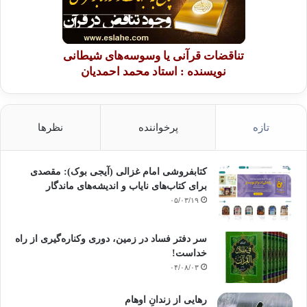
وجود ارتباط محكم و منسجمی بین افراد كرد در خانواده
وعشیره ، آسایش و
آرامش درونی را برایش مهیا نموده است .
به خصوص خانواده كه
در جامعه ی كردستان از نوع خانواده ی بزرگ و گسترده است و شامل پدر ، مادر
تناقضات قرآنی یا وسوسه‌های شیطانی
،
پسران
نویسنده : استاد محمد احمدیان
ودختران با همسرانشان و فرزندانشان ( بجز در شهرهای بزرگ ) را شامل می
شود .
تازه
پرخواننده
نظرها
درهمین زمینه
شخصیت زن كُرد
صفات ممیزه
زیادی را دارا می باشد كه مشخص
ترین آن استقلال شخصیتی و تلاش برای
معرفی خود به جامعه
کتابفروشی امام غزالی (آیجی بوک): مقصدی
و اطرافیان از طریق
برای کتاب‌های نایاب و اندیشه‌های ماندگار
مشاركت در حیطه هایی از زندگی است كه در جوامع همسایه قورق مردان می
۰۵/۰۳/۱۹
باشد
.
این امتزاج
ملتزمانه زن كرد با مردان باعث شده كه زن ومرد كرد با دید
«
همكار » به
همدیگر نگاه كرده و همكاریشان درحیطه های
سر دفتر فساد در زمین‌، دوری وکناره‌گیری از راه
مختلف زندگی آشكار
خداست‌!
و از شفافیت كامل برخوردار بوده به همین دلیل جامعه ی كردی از پدیده های
۰۴/۰۸/۰۳
زشت
و ناپسند
بین زن و مرد كه در جوامع دیگر مطرح است تهی باشد .خانواده در
جوامع كردی
رهایی از زندانِ اوهام