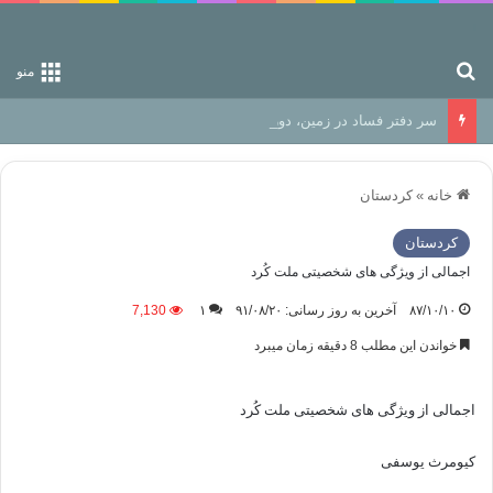
جستجو برای
منو
سر دفتر فساد در زمین‌، دوری وکناره‌گیری از راه خداست‌!
خانه
»
كردستان
كردستان
اجمالی از ویژگی های شخصیتی ملت كُرد
۸۷/۱۰/۱۰
آخرین به روز رسانی: ۹۱/۰۸/۲۰
۱
7,130
خواندن این مطلب 8 دقیقه زمان میبرد
اجمالی از ویژگی های شخصیت
ی
ملت كُرد
كیومرث یوسفی