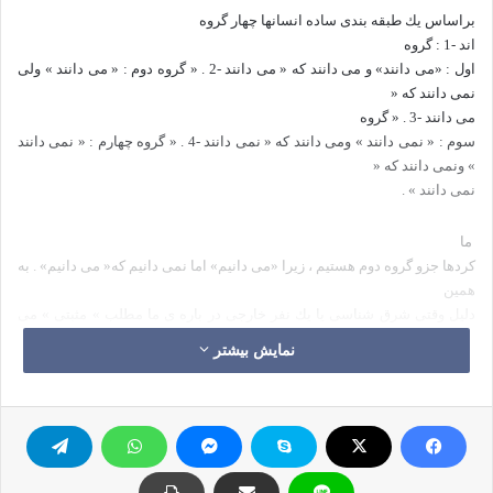
براساس یك طبقه بندی ساده انسانها چهار گروه
اند
: 1-
گروه
اول : «می دانند» و می دانند كه « می دانند
» . 2-
گروه دوم : « می دانند » ولی
نمی دانند كه «
می دانند
» . 3-
گروه
سوم : « نمی دانند » ومی دانند كه « نمی دانند
» . 4-
گروه چهارم : « نمی دانند
» ونمی دانند كه «
نمی دانند
»
.
ما
كردها جزو گروه دوم هستیم ، زیرا «می دانیم» اما نمی دانیم كه« می
دانیم» . به
همین
دلیل وقتی شرق شناسی یا یك نفر خارجی در باره ی ما مطلب
«
مثبتی » می
نویسد ذوق زده شده ودست وپای خودراگم می كنیم
نمایش بیشتر
گوئی خود خبر
نداشته ایم كه دارای چنین صفات مثبت و با ارزشی هستیم . به دلیل همین
حقیقت
كه « كرد» « می
داند » اما نمی داند كه « می داند » دچار سختی ها ودشواری
های بی شماری
شده و احساس خودكمتربینی نموده ،دیگر ملت
ها را به چشم برادر