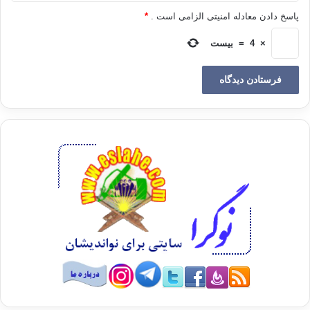
( ابوهریره برما واردشد ،این آیه رابرایش
پاسخ دادن معادله امنیتی الزامی است .
*
قرائت
نمودیم
گفت : این قوم ، قوم كُرد
×
4
=
بیست
هستند
، این قوم و ملت شجاع
همیشه شیفته ی آزادی اند و در فكر آزادی خود و دیگرانند ،
برهمین اساس یكی
از مشخصه های ملت كُرد این است كه دوست
دارد از اخبار
و احوال دنیا آگاه باشد
.
كُردها شیفته ی استقلال و آزادی اند بانگاهی به تاریخ گذشته متوجه خواهی
شد
كه طوایف
و قبایل و امیرنشین های زیادی داشته است و هرگز در میان ملت های
فارس
،عرب وترك
مستحیل و ذوب نشده است . حتی در دایره خلافت اسلامی هم
ازطریق سیستم
میرنشینی ( ایالات و ولایات ) بخش قابل
توجهی از فرمانروائی
اسلامی بوده است
.
در رابطه با «آزادی »
هم ، این