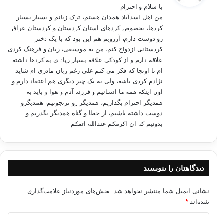
الأنبیاء عبدالوهاب النجار » و دیگر منابع تأكید می كنند
كه منظور از « كوه جودی
با سلام و احترام
:
» كوهی است در منطقه «جزیره »
من اهل اسدآباد همدان هستم، ترک زبانم و بسیار بسیار
واقع در كردستان
کردها، بخصوص کردهای استان کردستان و کردستان عراق
شمالی
.
او بایستی
رو دوست دارم، آرزویم هم این بود که با یک دختر
هیچگونه محرومیت وفقر ی را قبول نكند. زیرا كردستان او « مٌبارك »
است .
کردستانی ازدواج کنم، من به موسیقی، زبان و فرهنگ کردی
علاقه دارم و از کودکی علاقه بسیار زیاد ی به کردها داشته
« قیل یا نوح إهبط بسلام منا و بركاتِ علیك
ام تا اونجا که فکر می کنم علی رغم زبان مادری ام شاید
وعلی أمم ممن معك»
.
هود 48
نژادم کردی باشه، ولی به یک چیز دیگری هم اعتقاد دارم و
اون اینکه همه ما انسانیم و فرزند آدم و هوا و باید به
گفته شد : ای نوح ! ازكشتی پیاده شو « وبدان
همدیگر احترام بگذاریم، همدیگر رو نرنجونیم، همدیگرو
كه تو و همراهانت
»
ازامنیت
دوست داشته باشیم، از خطا و گناه همدیگر بگذریم و
ما برخوردارید و سالم و بركنارید و بركات خدا به روی تووگروه های
همراهت
بدونیم که ان اکرمکم عندالله اتقکم
است . ملت
ها وگروه های دیگری را از نعمت ها و خوشی ها برخوردارمی كنیم
.
كلمه ی «
البركة»
یعنی « خیرات »، فزونی روزی و فراوانی در اشیاء
. این
مكان مبارك
كردستان می باشد ، زیرا « جودی » بخشی از
دیدگاهتان را بنویسید
كردستان است ونوح
علیه سلام فرمود : « رب أنزلنی منزلاً مباركا ً » مؤمنون / 29 ( وبگو
پروردگارا مرا
نشانی ایمیل شما منتشر نخواهد شد.
بخش‌های موردنیاز علامت‌گذاری
به
شده‌اند
*
منزلی مبارك فرود آور وتوبهترین میزبانانی . )