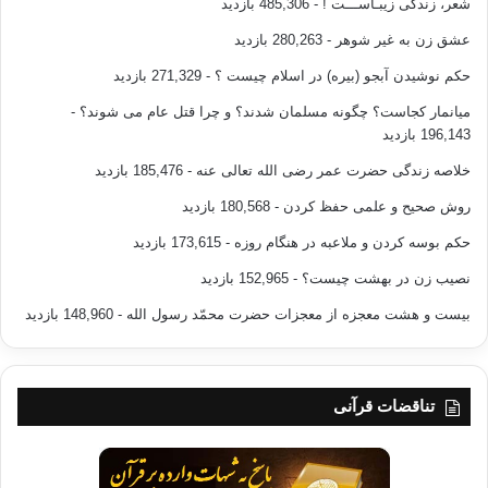
شعر، زندگی زیبـاســـت !
- 485,306 بازدید
عشق زن به غیر شوهر
- 280,263 بازدید
حکم نوشیدن آبجو (بیره) در اسلام چیست ؟
- 271,329 بازدید
میانمار کجاست؟ چگونه مسلمان شدند؟ و چرا قتل عام می شوند؟
-
196,143 بازدید
خلاصه زندگی حضرت عمر رضی الله تعالی عنه
- 185,476 بازدید
روش صحیح و علمی حفظ کردن
- 180,568 بازدید
حکم بوسه کردن و ملاعبه در هنگام روزه
- 173,615 بازدید
نصیب زن در بهشت چیست؟
- 152,965 بازدید
بیست و هشت معجزه از معجزات حضرت محمّد رسول الله
- 148,960 بازدید
تناقضات قرآنی