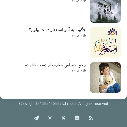
۰۴/۰۸/۰۳
چگونه به آثار استغفار دست بیابیم؟
۰۴/۰۸/۰۳
زخمِ احساسِ حقارت از دستِ خانواده
۰۴/۰۸/۰۳
Copyright © 1385-1405 Eslahe.com All rights reserved
خوراک
فیس
X
اینستاگرام
تلگرام