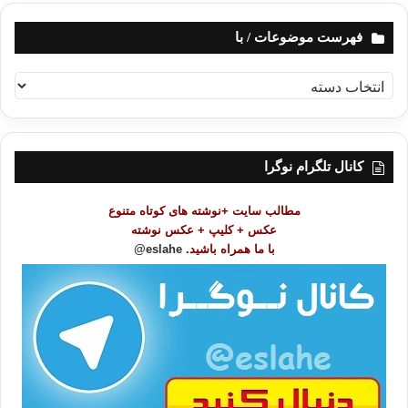
فهرست موضوعات / با
ف
ه
ر
س
ت
کانال تلگرام نوگرا
م
و
مطالب سایت +نوشته های کوتاه متنوع
ض
عکس + کلیپ + عکس نوشته
و
با ما همراه باشید.
eslahe@
ع
ا
ت
/
ب
ا