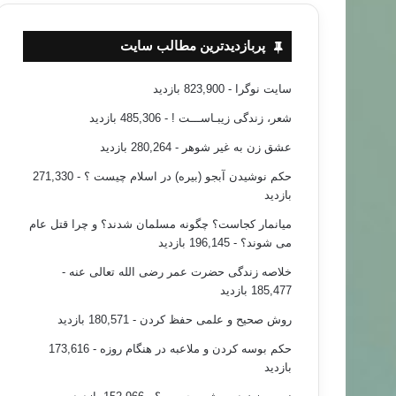
پربازدیدترین مطالب سایت
سایت نوگرا
- 823,900 بازدید
شعر، زندگی زیبـاســـت !
- 485,306 بازدید
عشق زن به غیر شوهر
- 280,264 بازدید
حکم نوشیدن آبجو (بیره) در اسلام چیست ؟
- 271,330
بازدید
میانمار کجاست؟ چگونه مسلمان شدند؟ و چرا قتل عام
می شوند؟
- 196,145 بازدید
خلاصه زندگی حضرت عمر رضی الله تعالی عنه
-
185,477 بازدید
روش صحیح و علمی حفظ کردن
- 180,571 بازدید
حکم بوسه کردن و ملاعبه در هنگام روزه
- 173,616
بازدید