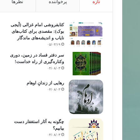
تازه
پرخواننده
نظرها
کتابفروشی امام غزالی (آیجی
بوک): مقصدی برای کتاب‌های
نایاب و اندیشه‌های ماندگار
۰۵/۰۳/۱۹
سر دفتر فساد در زمین‌، دوری
خبر های جدید
وکناره‌گیری از راه خداست‌!
۰۴/۰۸/۰۳
۹۵/۰۱/۱۴
اختصاصی گردان‌های القسام را حذف کرد
رهایی از زندانِ اوهام
۰۴/۰۸/۰۳
چگونه به آثار استغفار دست
بیابیم؟
۰۴/۰۸/۰۳