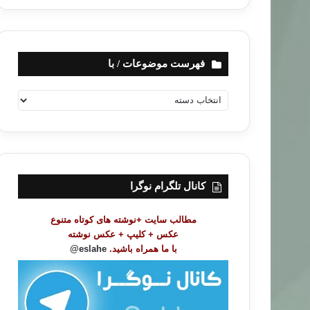
فهرست موضوعات / با
ف
ه
ر
س
ت
م
و
کانال تلگرام نوگرا
ض
و
مطالب سایت +نوشته های کوتاه متنوع
ع
عکس + کلیپ + عکس نوشته
ا
با ما همراه باشید.
eslahe@
ت
/
ب
ا