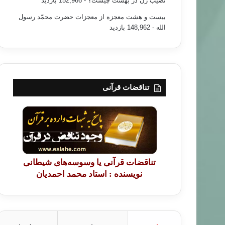
نصیب زن در بهشت چیست؟
- 152,966 بازدید
بیست و هشت معجزه از معجزات حضرت محمّد رسول
الله
- 148,962 بازدید
تناقضات قرآنی
تناقضات قرآنی یا وسوسه‌های شیطانی
نویسنده : استاد محمد احمدیان