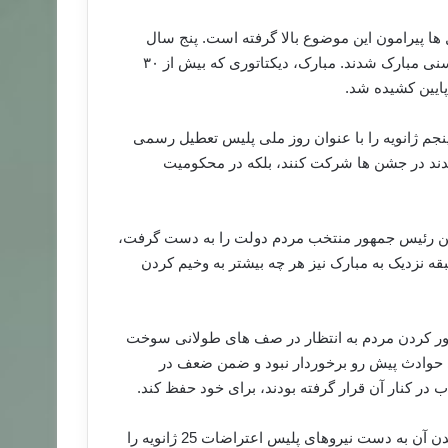
حث و جدل ها پیرامون این موضوع بالا گرفته است. پنج سال
پیش بود که مردم به خیابان ها ریختند و خواهان برکناری دولت حسنی مبارک شدند. مبارک، دیکتاتوری که بیش از ۳۰
پایین کشیده شد.
م ژانویه را با عنوان روز ملی پلیس تعطیل رسمی
شدند در جشن ها شرکت کنند، بلکه در محکومیت
از زمان آغاز اعتراضات مدنی تا ژانویه 2012 که اولین رئیس جمهور منتخب مردم دولت را به دست گرفت،
 نزدیک به مبارک نیز هر چه بیشتر به وخیم کردن
ور کردن مردم به انتظار در صف های طولانی سوخت
ی حوادث پیش رو برخوردار نبود و ضمن ضعف در
در کنار آن قرار گرفته بودند، برای خود حفظ کند.
در حرکتی کاملا ساده لوحانه مادر خالد سعید- جوانی که کشته شدن آن به دست نیروهای پلیس اعتراضات 25 ژانویه را