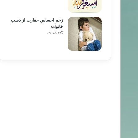
زخمِ احساسِ حقارت از دستِ
خانواده
۰۴/۰۸/۰۳