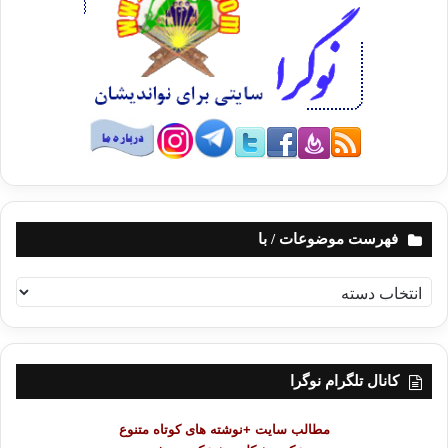
فهرست موضوعات / با
ف
ه
ر
س
ت
کانال تلگرام نوگرا
م
و
مطالب سایت +نوشته های کوتاه متنوع
ض