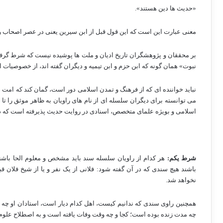
«حدیث ها دین هستند».
معنی عبارت این است که این قول قبل از ابن سیرین یعنی در عصر اصحاب را
بر محققان و پژوهشگران تاریخ ادیان و ملت ها پوشیده نیست که شرط گرفت
نبوت» همان گونه که ابن حزم و ابن تیمیه و دیگران گفته اند، از خصوصیات 
نباید خواننده ای که از فرهنگ و تمدن اسلامی دور است، گمان کند که امت ا
می توانسته برای دیگران سلسله ای از نام های راویان به ظاهر موثق را تا 
اسلامی و بویژه علمای متخصص، اسنادی در روایت حدیث پذیرفته است که د
شرط یکم:
هر کدام از راویان سلسله سند باید مشخص و معلوم الحا باش
باشند هیچ سندی که در آن گفته شود: فلانی از یک نفر و یا از شیخ فلان قبی
نخواهد شد.
همچنین راوی سندی که ندانیم کیست، اهل کدام دیار است، استادان او چه 
چه مدت زنده بوده است؛ کجا و چه وقت وفات یافته است و به اصطلاح علوم 