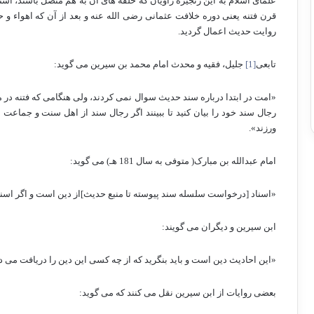
علمای اسلام به این زنجیره راویان که حلقه های آن به هم متصل باشند، اسن
قرن فتنه یعنی دوره خلافت عثمانی رضی الله عنه و بعد از آن که اهواء 
روایت حدیث اعمال گردید.
تابعی
[1]
جلیل، فقیه و محدث امام محمد بن سیرین می گوید:
«امت در ابتدا درباره سند حدیث سوال نمی کردند، ولی هنگامی که فتنه در می
رجال سند خود را بیان کنید تا ببینند اگر رجال سند از اهل سنت و جماعت با
ورزند».
امام عبدالله بن مبارک( متوفی به سال 181 هـ) می گوید:
«اسناد [درخواست سلسله سند پیوسته تا منبع حدیث]از دین است و اگر ا
ابن سیرین و دیگران می گویند:
«این احادیث دین است و باید بنگرید که از چه کسی این دین را دریافت می د
بعضی روایات از ابن سیرین نقل می کنند که می گوید: