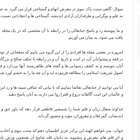
سوال: گاهی سنت پاک نبوی در معرض اتهام و گستاخی قرار می گیرد. به عب
به علم و نوگرایی و طرفداران آزادی اندیشه، گستاخی ها و انتقاداتی نسب
و ما پیوسته رد و پاسخ جنابعالی را در رابطه با آن شخصی که در یک مجله
یافت می شود، به میان می آوریم.
امروزه در بعضی مجله ها افرادی را از این گروه می یابیم که صفحاتی از نوشت
در فقه و پیشوایان آن، در امت و تاریخ آن و در رابطه با سلف صالح و بزرگ
آنان بنویسد و به کشف رسوایی ها و گفته های ظاهرپسند آنها بپردازد و ق
اصول شریعت اسلامی را مطالعه فرموده اید و آن چه ما را به خشم آورد شما
آیا می توانیم از جنابعالی تقاضا نماییم که با بیانی که شافی سینه ها و رد 
و عالمان این امت آگاهانه دروغ و افترا روا می دارند،به آنان پاسخ دهید.
خداوند متعال زبان و قلم شما را شمشیر قاطعی قرار دهد که یاور حق و از
اندیشان، گمراهان و مغروران، مؤید و منصور گرداند.
جواب: می خواهم کهبه این برادر عزیز اطمینان دهم که سنت نبوی و احادیث
و اثر قلم های مغرض و مشبوه، به دامان قله شامخ آن همچون وزش بادها 