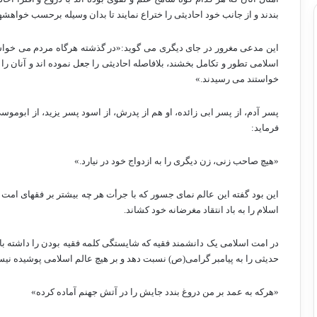
بندند و از جانب خود احادیثی را ختراع نمایند تا بدان وسیله برحسب خواهشه
این مدعی مغرور در جای دیگری می گوید:«در گذشته هرگاه مردم می خواست
اسلامی تطور و تکامل بخشند، بلافاصله احادیثی را جعل نموده اند و آنان را
خواستند می رسیدند.»
پسر آدم، از پسر ابی زائده، او هم از پدرش، از اسود پسر یزید، از ابوموس
فرماید:
«هیچ صاحب زنی، زن دیگری را به ازدواج خود در نیارد.»
این بود گفته این عالم نمای جسور که با جرأت هر چه بیشتر بر فقهای امت 
اسلام را به باد انتقاد مغرضانه خود کشاند.
در امت اسلامی یک دانشمند فقیه که شایستگی کلمه فقیه بودن را داشته باشد
حدیثی را به پیامبر گرامی(ص) نسبت دهد و بر هیچ عالم اسلامی پوشیده نیس
«هرکه به عمد بر من دروغ بندد جایش را در آتش جهنم آماده کرده»