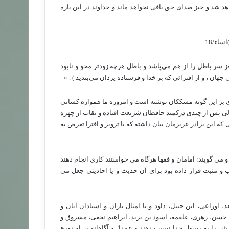
د شد و جیز صدای حق باقی نخواهد ماند و خداوند در این باره
انبیاء/18
غز سر باطل را از هم مي‌پاشد و باطل هرچه زودتر محو و نابود
ان ، و از افترائي كه بر خدا و فرستاده يزدان مي‌بنديد ) . ‏»
ردی بر این گونه مشککان نوشته است و امروزه ما همواره کسانی
لی پس از چندی درکمند حافظان شریعت افتاده و نقاب از چهره
 این برادر عزیزمان بیان داشته که با تزویر و افترا تعرض به
می گویند: امامان و فقها هرگاه می خواستند کاری انجام دهند
ب و مثبت قرار داده بود برای آن حدیث و یا احادیثی جعل می
 اوزاعی، ابن حنبل، داود و یا امثال یاران و استادان آنان و
، حسن، زهری، علقمه، اسود بن یزید، ابراهیم نخعی، مسروق و
دیثی را به رسول خدا نسبت دهند و عمدا" و آگاهانه بر او دورغ