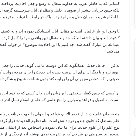
کسانی که به خاطر تقرب به خداوند متعال به وضع و جعل احادیث پرداخته ان
بلکه چنین جریانی بیشتر از صوفیان جاهل و مقلدان آنان سرچشمه گرفته است
با احکام شریعت و بیان حلال و حرام نبوده، بلکه در رابطه با ترغیب و تره
با وجود این باز عالمان امت در مقابل آنان ایستادگی نموده اند و به کشف 
کشیده اند و بیان داشته اند که خداوند متعال دین واقعی خود را کامل کرده و
عبدالله بن مبارک گفته شد: چه کنیم با این احادیث موضوع؟ در جواب گفت
می کنند»
به فر
جاعل حدیثی همانگونه که این دوست ما می گوید، حدیثی را جعل کن
ابوهریره و یا دیگران برای آن ترتیب دهد و آن حدیث را برای مردم روایت کن
حدیثی را که شخص مجهولی آن را روایت کند بدون شناخت شیوخ و شاگردانش
آن کسی که چنین گفتار سخیفی را بر زبان رانده و آن کسی که به خود اجازه دا
نسبت به اصول و قواعد و موازین راسخ علمی که علمای اسلام نسل اندر نسل 
متخصصان علم حدیث از قدیم الایام، قواعد و اصولی را جهت دریافت روای
علم مستقل که حاوی چندین نوع دانش است بنام«علوم الحدیث» قرار گرفت
نوع علم را از علوم حدیث برای ما بیان نموده و اشخاص بعد از ایشان ه
نموده اند. سیوطی در شرحی که بر تقریب نووی نوشته انواع دیگری از علوم