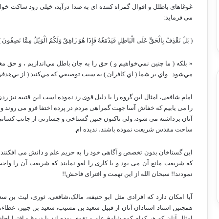
غوغاهای باطلل و اقوال گمراه کننده ای به صدا درآید، خیلی زود ساکت خواه
می فرماید:
(‏ بَلْ نَقْذِفُ بِالْحَقِّ عَلَى الْبَاطِلِ فَيَدْمَغُهُ فَإِذَا هُوَ زَاهِقٌ وَلَكُمُ الْوَيْلُ مِمَّا تَصِفُونَ ‏)
«‏ بلكه ( ما چنين نمي‌خواهيم و ) حق را به جان باطل مي‌اندازيم ، و حق م
مي‌شود . واي بر شما ( اي كافران ) به سبب توصيفي كه مي‌كنيد ( از بي‌هدفي جه
امام شافعی، امثال این گروه را با دلیل قوی رد نموده است ابن قتیبه نیز 
را می یابیم که خفاش آسا جهت گمراهی مردم در پرده اختفا فرو می روند و
آنان برداشته می شود، ولی تاکنون چنین گستاخی و جسارتی از جانب کسانی که
ساحت مقدس شریعت نموده باشند، ندیده ام.
این گستاخان بدون تخصص و آگاهی خود را به حریم علم و دانش می افکنند و 
که شریعت مانع آن می بود و یا کاری را لغو نمایند که شریعت آن را واج
نمودند!! سبحان الله از این تهمت و افترای فاحش!!
آیا امکان دارد که افرادی مثل ابو حنیفه، مالک،شافعی، ثوری، لیث بن سعد،
همچنین استاد استادان آنان از قبیل سعید بن مسیب، سعید بن جبیر، عطاء
امثال آنان که هر کدام کوه شامخ علم و تقوی بوده اند با دروغ و افترا احا