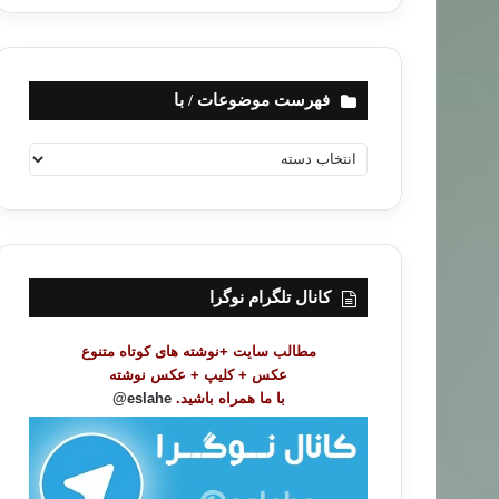
فهرست موضوعات / با
ف
ه
ر
س
ت
م
و
کانال تلگرام نوگرا
ض
و
مطالب سایت +نوشته های کوتاه متنوع
ع
عکس + کلیپ + عکس نوشته
ا
با ما همراه باشید.
eslahe@
ت
/
ب
ا