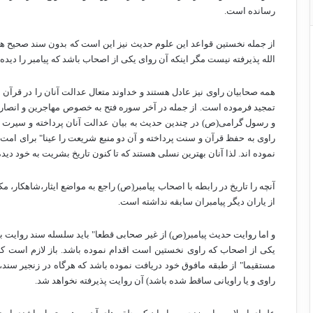
رسانده است.
از جمله نخستین قواعد این علوم حدیث نیز این است که بدون سند صحیح هی
الله پذیرفته نیست مگر اینکه آن روای یکی از اصحاب باشد که پیامبر را دیده 
همه صحابیان راوی نیز عادل هستند و خداوند متعال عدالت آنان را در قرآن ب
تمجید فرموده است. از جمله در آخر سوره فتح به خصوص مهاجرین و انصار
و رسول گرامی(ص) در چندین حدیث به بیان عدالت آنان پرداخته و سیرت تا
راوی به حفظ قرآن و سنت پرداخته و آن دو منبع شریعت را عینا" برای امت نق
نموده اند. لذا آنان بهترین نسلی هستند که تا کنون تاریخ بشریت به خود دید
آنچه را تاریخ در رابطه با اصحاب پیامبر(ص) راجع به مواضع ایثار،شاهکار، م
از یاران دیگر پیامبران سابقه نداشته است.
و اما روایت حدیث پیامبر(ص) از غیر صحابی قطعا" باید سلسله سند روایت به
یکی از اصحاب که راوی نخستین است اقدام نموده باشد. باز لازم است که 
مستقیما" از طبقه مافوق خود دریافت نموده باشد که هرگاه در زنجیر سند، در
راوی و یا راویانی ساقط شده باشد) آن روایت پذیرفته نخواهد شد.