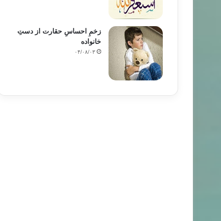
زخمِ احساسِ حقارت از دستِ
خانواده
۰۴/۰۸/۰۳