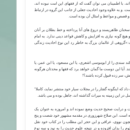
د، با اطمینان می توان گفت که از فقهای این امت نبوده اند،
. و به علاوه وجود احادیث جعلی از جانب این گروه در ارتباط
یب و قصص و مواعظ و امثال آن بوده است.
سخنان ظاهرپسند و دروغ های آنا پرداخته و خط بطلان بر آنان
 هیچ گونه نیازی به افزایش و کاهش قواعد دینی ندارد. به امام
:«گروهی از عالمان بزرگ به خاطر رد این نوع احادیث زندگی
د سندی را از ابوموسی اشعری، یا ابن مسعود، یا ابن عمر، یا
د. آیا این دوست ما گمان خواهد برد که فقها و محدثان هرگونه
، سر زده قبول کرده باشند؟!
د که اینگونه گفتار را در مجلات سیار خود منتشر نماید، کاملا"
در این زمینه به میراث گذاشته اند، جاهل بوده و می باشد.
ت و درایت صحیح حدیث وضع نموده اند و امروزه به عنوان یک
ه است. ابن صلاح شهرزوری در مقدمه مشهور خود شصت و پنج
مچون نووی، عراقی و ابن حجر این مطلب را در کتاب خود نقل
 را بدان افزوده و در نتیجه علوم حدیث را به نود و سه نوع