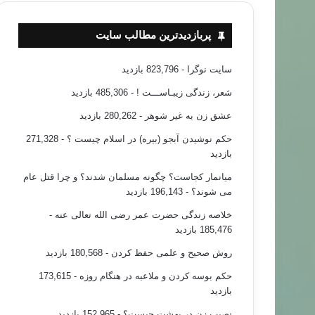
پربازدیدترین مطالب سایت
سایت نوگرا
- 823,796 بازدید
شعر، زندگی زیبـاســـت !
- 485,306 بازدید
عشق زن به غیر شوهر
- 280,262 بازدید
حکم نوشیدن آبجو (بیره) در اسلام چیست ؟
- 271,328
بازدید
میانمار کجاست؟ چگونه مسلمان شدند؟ و چرا قتل عام
می شوند؟
- 196,143 بازدید
خلاصه زندگی حضرت عمر رضی الله تعالی عنه
-
185,476 بازدید
روش صحیح و علمی حفظ کردن
- 180,568 بازدید
حکم بوسه کردن و ملاعبه در هنگام روزه
- 173,615
بازدید
نصیب زن در بهشت چیست؟
- 152,965 بازدید