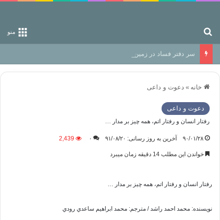
جستجو برای
منو
سر دفتر فساد در زمین‌، دوری وکناره‌گیری از راه خداست‌!
خانه
»
دعوت و داعی
دعوت و داعی
رفتار انسان و رفتار اتم، همه چيز بر مدار …
۹۰/۰۱/۲۸
آخرین به روز رسانی: ۹۱/۰۸/۲۰
۰
2,439
خواندن این مطلب 14 دقیقه زمان میبرد
رفتار انسان و رفتار اتم، همه چيز بر مدار …
نويسنده: محمد احمد راشد / مترجم: محمد ابراهيم ساعدي رودي