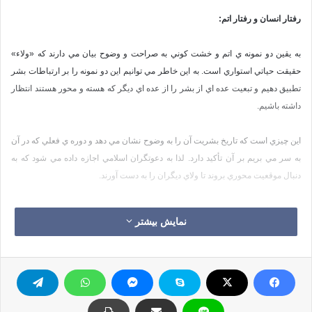
رفتار انسان و رفتار اتم:
به يقين دو نمونه ي اتم و خشت کوني به صراحت و وضوح بيان مي دارند که «ولاء»
حقيقت حياتي استواري است. به اين خاطر مي توانيم اين دو نمونه را بر ارتباطات بشر
تطبيق دهيم و تبعيت عده اي از بشر را از عده اي ديگر که هسته و محور هستند انتظار
داشته باشيم.
اين چيزي است که تاريخ بشريت آن را به وضوح نشان مي دهد و دوره ي فعلي که در آن
به سر مي بريم بر آن تأکيد دارد. لذا به دعوتگران اسلامي اجازه داده مي شود که به
دنبال موقعيت محوري بروند تا ولاي ديگران را به دست آورند.
اين نتيجه گيري براي ما در فهم نظريه ي زندگي سازي حايز اهميت است. به اين جهت
نمایش بیشتر
مناسب است آن را با دستانمان بگيريم تا با مفاهيم ديگري که بعداً استنتاج خواهيم کرد،
تطبيق نماييم.
همان طور که براي اکتشاف مفاهيم ديگر مي رويم خوب است در کنار مفاهيم فرعي
که در پديده ي ولاء ميان مخلوقات پنهان است توقفي داشته باشيم: