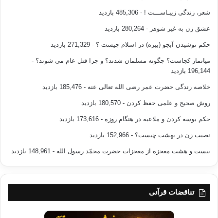
شعر، زندگی زیبـاســـت !
- 485,306 بازدید
عشق زن به غیر شوهر
- 280,264 بازدید
حکم نوشیدن آبجو (بیره) در اسلام چیست ؟
- 271,329 بازدید
میانمار کجاست؟ چگونه مسلمان شدند؟ و چرا قتل عام می شوند؟
-
196,144 بازدید
خلاصه زندگی حضرت عمر رضی الله تعالی عنه
- 185,476 بازدید
روش صحیح و علمی حفظ کردن
- 180,570 بازدید
حکم بوسه کردن و ملاعبه در هنگام روزه
- 173,616 بازدید
نصیب زن در بهشت چیست؟
- 152,966 بازدید
بیست و هشت معجزه از معجزات حضرت محمّد رسول الله
- 148,961 بازدید
تناقضات قرآنی