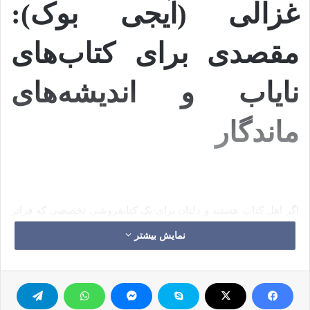
غزالی (آیجی بوک):
مقصدی برای کتاب‌های
نایاب و اندیشه‌های
ماندگار
اگر اهل کتاب هستید و دلتان برای یک کتابفروشی تخصصی که فراتر
از عناوین تکراری بازار را پوشش دهد تنگ شده، سایت
کتابفروشی
نمایش بیشتر
امام غزالی
(
igbookshop.com
)
دقیقاً جایی است که باید کشفش
کنید. این فروشگاه اینترنتی که با بیش از ۳۵ سال سابقه در حوزه
نشر و توزیع کتاب در سنندج فعالیت می‌کند، یک کتابفروشی آنلاین
معمولی نیست؛ بلکه یک «کتابخانه تخصصی دیجیتال» است که در