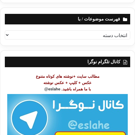
فرهنگی جامعه را دارد. اگر به دنبال کتاب‌هایی با عمق، اصالت و
کیفیت هستید، همین حالا سری به آن بزنید و گنجینه‌اش را کشف
فهرست موضوعات / با
کنید.
ف
برای کشف این گنجینه، همین حالا از سایت رسمی کتابفروشی امام
ه
غزالی دیدن کنید:
ر
https://igbookshop.com
س
ت
کانال تلگرام نوگرا
م
کپی آدرس
و
مطالب سایت +نوشته های کوتاه متنوع
ض
عکس + کلیپ + عکس نوشته
و
با ما همراه باشید.
eslahe@
ع
ا
ت
/
ب
ا