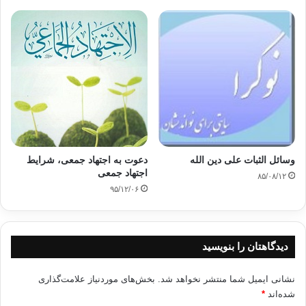
چرا کتابفروشی امام غزالی متفاوت است؟
برخلاف پلتفرم‌های عمومی فروش کتاب که همه چیز را عرضه
می‌کنند، «آیجی بوک» یک فروشگاه هدفمند و تخصصی است. در این
سایت، کتاب نه به عنوان یک کالای مصرفی، که به عنوان «پنجره‌ای
به وسعت اندیشه» معرفی می‌شود. مدیریت این مجموعه با وسواس
و دقتی ستودنی، عناوینی را گلچین می‌کند که پاسخگوی نیازهای
فکری و معنوی مخاطبان جدی باشد. کافی است نگاهی به
دسته‌بندی‌های سایت بیندازید تا عمق و گستردگی کار مشخص شود:
وسائل الثبات على دين الله
دعوت به اجتهاد جمعی، شرایط
اجتهاد جمعی
۸۵/۰۸/۱۲
بخش «
تازه‌های کتاب
»
: اگر می‌خواهید از آخرین و به‌روزترین
۹۵/۱۲/۰۶
چاپ‌های ناشران تخصصی (به‌ویژه نشر احسان، کردستان و
مولی) باخبر شوید، این بخش صفحه اول شما خواهد بود.
بخش «
الحاد و رد شبهات
»
: برای کسانی که با سوالات و
دیدگاهتان را بنویسید
شبهات فکری روز درگیر هستند، این بخش یک گنجینه واقعی
است. کتاب‌هایی مانند
«مرتد – گذر از مسیحیت به
نشانی ایمیل شما منتشر نخواهد شد.
بخش‌های موردنیاز علامت‌گذاری
اسلام»
و
«شبهات نوین پاسخ‌های وزین»
تنها نمونه‌هایی از
شده‌اند
*
منابع قوی برای تقویت بنیان‌های اعتقادی هستند.