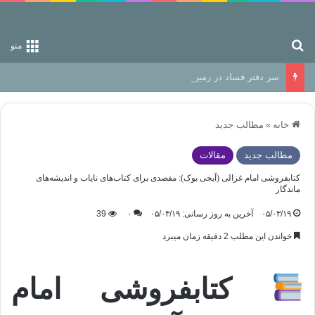
جستجو برای
منو
سر دفتر فساد در زمین‌، دوری وکناره‌گیری از راه خداست‌!
خانه
»
مطالب جدید
مطالب جدید
مقالات
کتابفروشی امام غزالی (آیجی بوک): مقصدی برای کتاب‌های نایاب و اندیشه‌های
ماندگار
۰۵/۰۳/۱۹
آخرین به روز رسانی: ۰۵/۰۳/۱۹
۰
39
خواندن این مطلب 2 دقیقه زمان میبرد
کتابفروشی امام