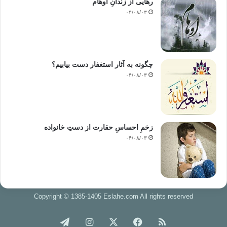
رهایی از زندانِ اوهام
۰۴/۰۸/۰۳
چگونه به آثار استغفار دست بیابیم؟
۰۴/۰۸/۰۳
زخمِ احساسِ حقارت از دستِ خانواده
۰۴/۰۸/۰۳
Copyright © 1385-1405 Eslahe.com All rights reserved
خوراک
فیس
X
اینستاگرام
تلگرام