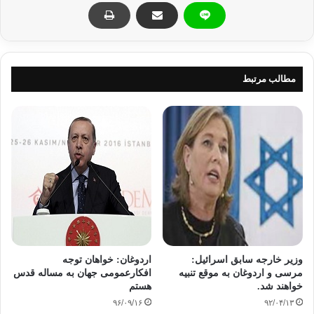
آن، از جدیدترین آثار حوزه اندیشه و عرفان گرفته تا گنجینه‌های نایاب
ادبیات کُردی و مجموعه‌های چند ده میلیون تومانیِ کلکسیونی را
می‌توانید بیابید.
مطالب مرتبط
وزیر خارجه سابق اسرائیل:
اردوغان: خواهان توجه
مرسی و اردوغان به موقع تنبیه
افکارعمومی جهان به مساله قدس
خواهند شد.
هستم
آیجی بوک امام غزالی کتابفروشی
۹۶/۰۹/۱۶
۹۲/۰۴/۱۳