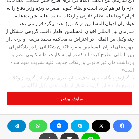
این سازمان بین المللی اعلام کرد برای طرح چنین شکایتی مقدمات
لازم را فراهم کرده است و نظام کنونی مصر به ویژه وزیر دفاع را به
اتهام کودتا علیه نظام قانونی و ارتکاب جنایت علیه بشریت(علیه
هواداران اخوان المسلمین در کشور) تحت پیگرد قرار می دهد.
سازمان بین المللی اخوان المسلمین اظهار داشت گروهی متشکل از
چند وکیل بین المللی در اعتراض به محاکمه محمد مرسی و برخی از
چهره های اخوان المسلمین مصر، تاکنون شکایاتی را در دادگاههای
بین المللی مطرح کرده اند که در این شکایات نظام کنونی مصر به
بازداشت های غیر قانونی ‌و ارتکاب جنایت علیه بشریت متهم شده
است».
به گزارش پایگاه خبری ایلاف، منابع خبری درباره این گروه از وکلا
توضیح دادند:« این گروه متشکل از طیب علی وکیل انگلیسی
پاکستانی الاصل،جان دوگارد وکیل اهل آفریقای جنوبی و گزارشگر
نمایش بیشتر
سابق حقوق بشر سازمان ملل متحد، کین مک دونالد دادستان کل
سابق انگلیس و مایکل مانسفیلد وکیل انگلیسی فعال در زمینه حقوق
بشر هستند که دو وکیل اخر از مشاوران ملکه انگلیس به شمار می
آیند».
منابع وابسته به سازمان بین المللی اخوان المسلمین تصریح کردند:«