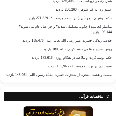
شعر، زندگی زیبـاســـت !
- 485,306 بازدید
عشق زن به غیر شوهر
- 280,263 بازدید
حکم نوشیدن آبجو (بیره) در اسلام چیست ؟
- 271,329 بازدید
میانمار کجاست؟ چگونه مسلمان شدند؟ و چرا قتل عام می شوند؟
-
196,144 بازدید
خلاصه زندگی حضرت عمر رضی الله تعالی عنه
- 185,476 بازدید
روش صحیح و علمی حفظ کردن
- 180,570 بازدید
حکم بوسه کردن و ملاعبه در هنگام روزه
- 173,616 بازدید
نصیب زن در بهشت چیست؟
- 152,965 بازدید
بیست و هشت معجزه از معجزات حضرت محمّد رسول الله
- 148,961 بازدید
تناقضات قرآنی