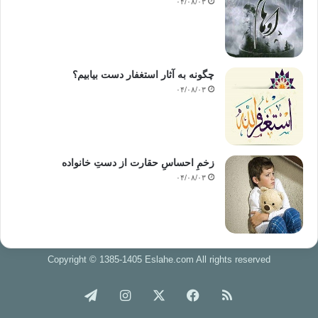
۰۴/۰۸/۰۳
چگونه به آثار استغفار دست بیابیم؟
۰۴/۰۸/۰۳
زخمِ احساسِ حقارت از دستِ خانواده
۰۴/۰۸/۰۳
Copyright © 1385-1405 Eslahe.com All rights reserved
خوراک
فیس
X
اینستاگرام
تلگرام