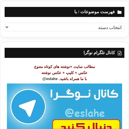
فهرست موضوعات / با
ف
ه
ر
س
ت
کانال تلگرام نوگرا
م
و
مطالب سایت +نوشته های کوتاه متنوع
ض
عکس + کلیپ + عکس نوشته
و
با ما همراه باشید.
eslahe@
ع
ا
ت
/
ب
ا