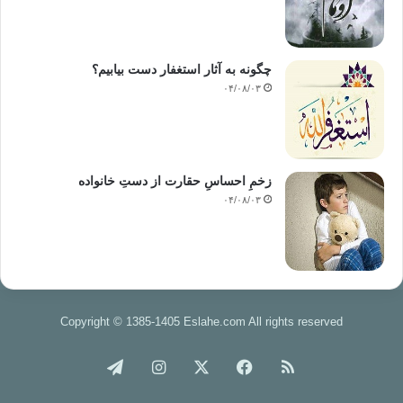
چگونه به آثار استغفار دست بیابیم؟
۰۴/۰۸/۰۳
زخمِ احساسِ حقارت از دستِ خانواده
۰۴/۰۸/۰۳
Copyright © 1385-1405 Eslahe.com All rights reserved
خوراک
فیس
X
اینستاگرام
تلگرام