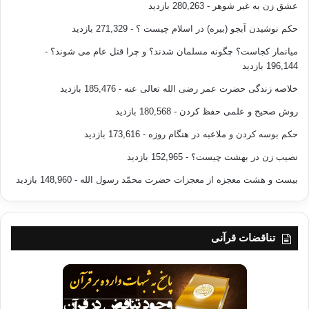
عشق زن به غیر شوهر
- 280,263 بازدید
حکم نوشیدن آبجو (بیره) در اسلام چیست ؟
- 271,329 بازدید
میانمار کجاست؟ چگونه مسلمان شدند؟ و چرا قتل عام می شوند؟
-
196,144 بازدید
خلاصه زندگی حضرت عمر رضی الله تعالی عنه
- 185,476 بازدید
روش صحیح و علمی حفظ کردن
- 180,568 بازدید
حکم بوسه کردن و ملاعبه در هنگام روزه
- 173,616 بازدید
نصیب زن در بهشت چیست؟
- 152,965 بازدید
بیست و هشت معجزه از معجزات حضرت محمّد رسول الله
- 148,960 بازدید
تناقضات قرآنی