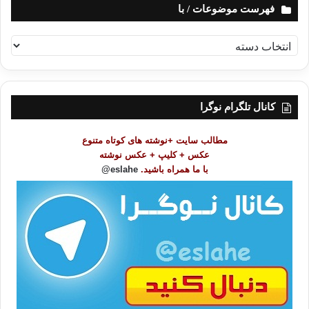
فهرست موضوعات / با
ف
ه
ر
س
ت
کانال تلگرام نوگرا
م
و
مطالب سایت +نوشته های کوتاه متنوع
ض
عکس + کلیپ + عکس نوشته
و
با ما همراه باشید.
eslahe@
ع
ا
ت
/
ب
ا