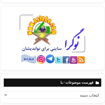
فهرست موضوعات / با
ف
ه
ر