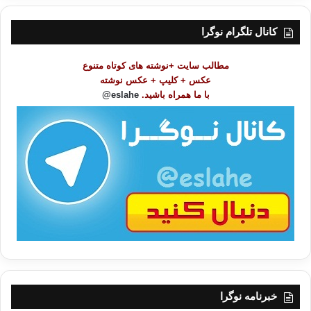
س
ت
کانال تلگرام نوگرا
م
و
مطالب سایت +نوشته های کوتاه متنوع
ض
عکس + کلیپ + عکس نوشته
و
با ما همراه باشید.
eslahe@
ع
ا
ت
/
ب
ا
خبرنامه نوگرا