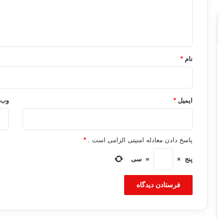
ا
ه
*
نام
*
ایمیل
*
وب‌
پاسخ دادن معادله امنیتی الزامی است .
*
پنج
×
=
سی