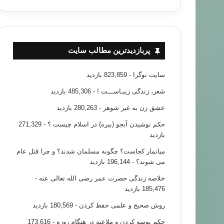
م حبس ابد برای “محمد مرسی”
پربازدیدترین مطالب سایت
سایت نوگرا
- 823,859 بازدید
شعر، زندگی زیبـاســـت !
- 485,306 بازدید
عشق زن به غیر شوهر
- 280,263 بازدید
حکم نوشیدن آبجو (بیره) در اسلام چیست ؟
- 271,329
بازدید
میانمار کجاست؟ چگونه مسلمان شدند؟ و چرا قتل عام
می شوند؟
- 196,144 بازدید
خلاصه زندگی حضرت عمر رضی الله تعالی عنه
-
185,476 بازدید
روش صحیح و علمی حفظ کردن
- 180,569 بازدید
حکم بوسه کردن و ملاعبه در هنگام روزه
- 173,616