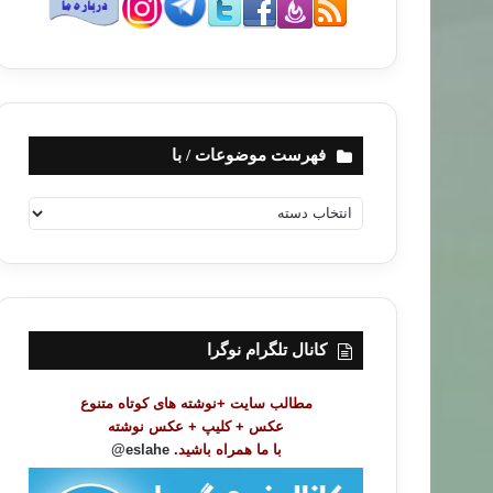
فهرست موضوعات / با
ف
ه
ر
س
ت
م
و
کانال تلگرام نوگرا
ض
و
مطالب سایت +نوشته های کوتاه متنوع
ع
عکس + کلیپ + عکس نوشته
ا
با ما همراه باشید.
eslahe@
ت
/