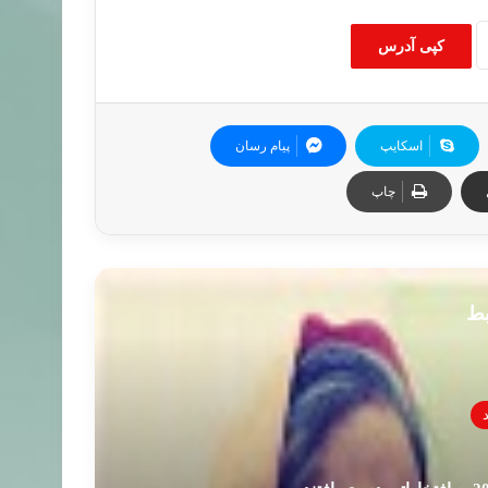
کپی آدرس
اسکایپ
پیام رسان
چاپ
بط