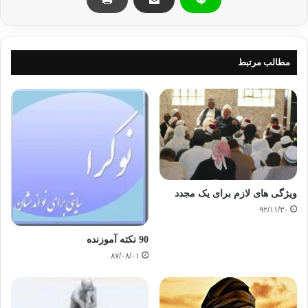
و در
واقع مستلزم و تأملی عمیق در باب مضامین این منزلت در پرتو جوامع اسلامی
است.
مطالب مرتبط
برخی علما و متفکران
جریان های سنت گرا و نص گرا هر نوع رویکرد زمینه مند را رد می کنند و تأیید
می
کنند که اصول اسلامی هیچ تفسیری را برنمی تابد و این اصول به پنج نظر خلاصه
می
شوند:1)در اسلام،« انتخابات» وجود ندارد (این لفظ قرآنی نیست و چیزی که فرد
را به
رئیس سیاسی مرتبط می کند بیعت است)؛2) نمی توان خواهان آن بود که برای
یک مقام
ﻭﯾﮋﮔﯽ ﻫﺎﯼ ﻻﺯﻡ ﺑﺮﺍﯼ ﯾﮏ ﻣﺠﺪﺩ
انتخاب شویم بر پایه سنت پیامبر( ازجمله منابع ) که یادآور می شود:«ما
۹۲/۱۱/۳۰
اقتدار(سیاسی) را به کسی که آن را مطالبه می کن و به شدت خواهان آن است،
نمی
90 نکته آموزنده
دهیم؛3) یک مسلمان فقط با یک مسلمان می تواند بیعت کند و در هر شرایطی
۸۷/۰۸/۰۱
باید از هر
نوع مشارکت سیاس خودداری کند؛4) فرد مسلمان باید به اقتدار سیاسی یک
مسلمان احترام