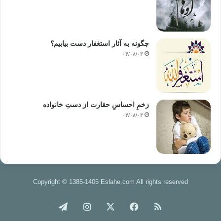
مطالعه
مصلحت عمومی –که مطرح کردیم –مرتبط است. هرگاه منابع در مورد یک
وضعیت خاص (مصلحت
مرسله) نظر نداده اند، وظیفه کارشناسان است که این شرایط را مطالعه کنند
چگونه به آثار استغفار دست بیابیم؟
تا آرای
۰۴/۰۸/۰۳
حقوقی ای را که باید به هدف پیام احترام گذارد(بیشتر عدالت) و به محتوای
اخلاقی آن
مؤمن بماند (تحقق مصلحت عمومی –تحقق المصلحه ی –و دفع هر چه با آن در
تضاد است
–دفع المضار)، به شکل قانون انتشار دهند. تمامی تعالیم اسلامی وحیانی به این
زخمِ احساسِ حقارت از دستِ خانواده
صورت
۰۴/۰۸/۰۳
که در خود واجد این کیفیت اند، فهمیده شده اند، و این قاعده عالمان را می
شناسیم:
«مقاصد الاحکام مصالح الناس». بنابراین منظور پیگیری یک اندیشه با همین
هدف است.
علمای اصول فقه به این
Copyright © 1385-1405 Eslahe.com All rights reserved
قاعده کلی اولیه یک توصیه اساسی ثانویه افزودند: به جای الگوی آرمانی،باید در
انتخاب هایی که در متن واقعیت ها صورت می گیرد، تلاش شود که در شرایط
خوراک
فیس
X
اینستاگرام
تلگرام
دشوار به دو