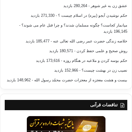
به سیاست می پردازند. اندیشه ی دینی اصلاح طلب، که مدیریت خوبی نشده،
عشق زن به غیر شوهر
- 280,264 بازدید
می تواند یک
حکم نوشیدن آبجو (بیره) در اسلام چیست ؟
- 271,330 بازدید
نگرش فکری و سیاسی خطرناک ارتجاعی و محافظه کار را تولید کند. هم اکنون
شاخص ها،
میانمار کجاست؟ چگونه مسلمان شدند؟ و چرا قتل عام می شوند؟
-
196,145 بازدید
که در میان مسلمانان غربی بدترین است، ما را به هراس می افکند.
خلاصه زندگی حضرت عمر رضی الله تعالی عنه
- 185,477 بازدید
این اندیشه، که ما را
روش صحیح و علمی حفظ کردن
- 180,571 بازدید
کمی از مسئله دور می کند بی آنکه از موضوع کاملا” خارج شویم، در اینجا جایگاه
خود را دارد زیرا بر شیوه ای اثر می گذارد که ما با آن به مسئله سیاسی و
حکم بوسه کردن و ملاعبه در هنگام روزه
- 173,616 بازدید
همچنین در
نصیب زن در بهشت چیست؟
- 152,966 بازدید
فصل آتی به مسئله اقتصادی می پردازیم. سرمشق فکرای که براساس آن
پیوندهای بین اصول
بیست و هشت معجزه از معجزات حضرت محمّد رسول الله
- 148,962 بازدید
اسلامی و واقعیت(به ویژه غربی) را برقرار می کنیم، پیامدهای مهمی برای تعهد
مسلمانان دارد. گفتیم ما در اینجا دقیقا” در مقابل بستری هستیم که بازخوانی
متون و نسبی کردن پژوهش های عالمان را ضروری می سازد چون شرایط با
چیزی که اندیشه
تناقضات قرآنی
ی اسلامی کلاسیک را تا قرن بیستم توجیه کرده، همخوانی ندارد. براساس
اصول کلی –که
ما از آن در بخش نخست سخن گفتیم – و ابزارهایی که پژوهش های فق ها در
اختیار