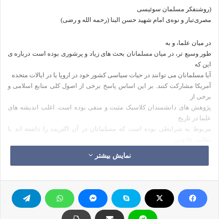
(روشنفکر مسلمان سوئیسی
مصری‌تبار و نوه‌ی امام شهید حسن البنا (رحمه‌ الله‌ و رضی)
در میان علما، و به
طور وسیع تر، در میان مسلمانان بحث های زیاد و پرشوری بوده است درباره ی
این که
آیا مسلمانان می توانند در حیات سیاسی کشور خود در اروپا یا در ایالات متحده
آمریکا مشارکت کنند. بر این اساس پاسخ برخی از اصول کلی منابع اسلامی و
برخی از
پژوهش های دانشمندان کلاسیک مثبت و منفی بوده است. اغلب اندیشه های
علما در تاریخ
مربوط به شرایطی بوده است که مسلمانان در آن اکثریت را داشته اند با
نظامی قانونی
که کم و بیش از مراجع خاص خود ملهم بوده است .در اقلیت بودن جدید نیست
نمایش بیشتر
(از جمله در
هند، در آفریقا) و دانشمندان زیادی روی این مسئله مطالعه کرده اند، اما چیزی
که
عجیب است نوع جوامعی است که امروز پذیرای مسلمانان می شوند(جوامع
حقوقی، مردم
سالار و عرفی شده) و به آن ها منزلت شهروندی می دهند که امتیازاتش گسترده