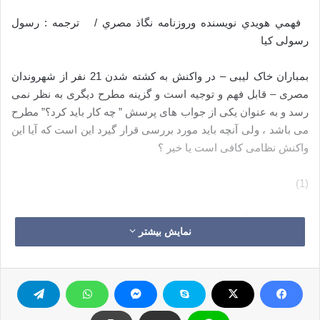
فهمي هويدي نویسنده وروزنامه نگاذ مصري / ترجمه : رسول
رسولی کیا
بمباران خاک لیبی – در واکنش به کشته شدن 21 نفر از شهروندان
مصری – قابل فهم و توجیه است و گزینه مطرح دیگری به نظر نمی
رسد و به عنوان یکی از جواب های پرسش ” چه کار باید کرد؟” مطرح
می باشد ، ولی آنچه باید مورد بررسی قرار گیرد این است که آیا این
واکنش نظامی کافی است یا خیر ؟
(1)
قبل از سخن گفتن از موضوع باید ابتدا چند نکته مهم را متذکر شد
نمایش بیشتر
– ما با یک سازمان جنایتکار روبرو هستیم که نه قلب دارد و نه دین و
نه اخلاق ؛ علاوه بر اینکه به هیچ قانون و یا عرفی هم احترام نمی
گذارد و از روزی که دولتش را اعلام نموده – ژانویه 2014- کسی
نبوده و نیست که جلودار شرارتش باشد.