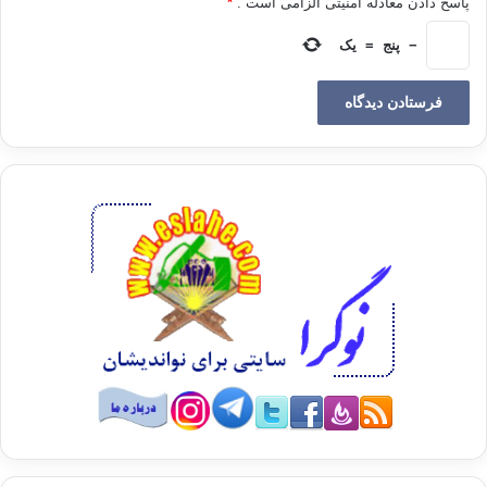
پاسخ دادن معادله امنیتی الزامی است .
*
سلفی جهادی در سایر مناطق لیبی ؛ بویژه در مناطق قَبَلی محافظه
کار که جوانان متدین زیادی را در خود جمع نموده ، طرفدار پیدا
−
پنج
=
یک
نموده است ، دانستن این نکته مهم است که جامعه لیبی اساساً
محافظه کار بوده و در نتیجه از آمادگی تمام و کمال برای پذیرش این
گونه افکار برخوردار است.
علاوه بر این ، ضعف دولت مرکزی و گسترده بودن مرزهای لیبی
باعث شده که تعداد فراوانی از رزمندگان و فعالان غیر لیبی ؛ بویژه
از دوکشور همجوار تونس و الجزایر و همچنین یمن و سودان به این
کشور سرازیر شوند البته علاوه بر تعدادی از مسلمانان ساکن در
برخی کشورهای غربی وآفریقایی از جمله مالی ، نیجریه و چاد.
باید اعتراف کرد که اطلاعات غلطی باعث شد که حوادث اخیر روی
داده و در نهایت 21 مصری – توسط داعش- اعدام شوند ؛ چرا که آن
عده ، مدت 40 روز در چنگال داعش بودند و بدون اینکه اطلاعات
درستی درباره مکان نگهداری و یا سرنوشتشان در دسترس باشد.
آنچه می خواهم بگویم این است که لیبی هایی که به داعش پیوسته