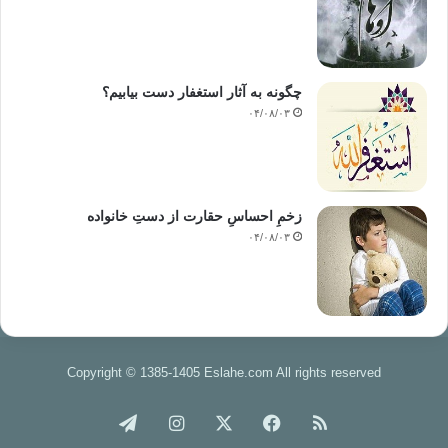
تعامل با پرونده لیبی تجدید نظر نماییم ؛ بویژه پس از آنکه ثابت شد
اعتماد بر مجموعه متمرکز در شرق لیبی کافی نیست ؛ چرا که خلیفه
حفتر و مجموعه همراهش از آن قدرت و توانی برخوردار نیستند که
چگونه به آثار استغفار دست بیابیم؟
رسانه ها به نمایش می گذارند.
۰۴/۰۸/۰۳
سؤالی که نیاز به موشکافی آرامی دارد این است که : اگر واکنش و
حملات نظامی و قاطعانه در مقابله با آن جنایت وحشیانه به ضرورتی
گریز ناپذیر تبدیل شده ، آیا ما اطمینان داریم که بمباران های هوایی
زخمِ احساسِ حقارت از دستِ خانواده
کار را فیصله و خاتمه خواهد داد و پرونده را مختومه خواهد نمود ؟
۰۴/۰۸/۰۳
پاسخ من ، منفی است ؛ چرا که هرچند احتمالاً بمباران های هوایی
ضربه تندی به طرف باشد ولی هرگز بحران را حل نمی کند ؛ چرا که
همچنان یک میلیون مصری در لیبی ماندگارند و این کشور همچنان
همسایه چسپیده به مصر محسوب شده و داعش و سلفیه جهادی نیز
طرفداران و مریدانی – در این کشور و مصر – داشته و دارند ؛ علاوه
Copyright © 1385-1405 Eslahe.com All rights reserved
بر اینکه احتمال تکرار آنچه بر سر کارگران مصری آمد همچنان وجود
دارد.
خوراک
فیس
X
اینستاگرام
تلگرام