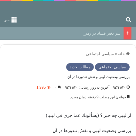
جستجو برای
منو
سر دفتر فساد در زمین‌، دوری وکناره‌گیری از راه خداست‌!
خانه
»
سياسي اجتماعي
سياسي اجتماعي
مطالب جدید
بررسی وضعیت لیبی و نقش تندورها در آن
۹۳/۱۱/۳۰
آخرین به روز رسانی: ۹۳/۱۱/۳۰
۰
1,995
خواندن این مطلب 9 دقیقه زمان میبرد
از لیبی چه خبر ؟ (يسألونك عما جرى في ليبيا)
بررسی وضعیت لیبی و نقش تندورها در آن