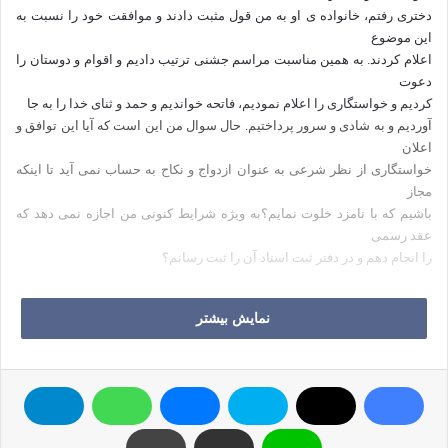
دختری رفتم، خانواده ی او به من قول مثبت دادند و موافقت خود را نسبت به
این موضوع
اعلام کردند. به همین مناسبت مراسم جشنی ترتیب دادیم و اقوام و دوستان را
دعوت
کردیم و خواستگاری را اعلام نمودیم، فاتحه خواندیم و حمد و ثنای خدا را به جا
آوردیم و به شادی و سرور پرداختیم. حال سوال من این است که آیا این توافق و
اعلان
خواستگاری از نظر شرعی به عنوان ازدواج و نکاح به حساب نمی آید تا اینکه
مجاز
باشیم که با نامزد خلوت نمایم؟به ویژه شرایط کنونی من اجازه نمی دهد که
عقد رسمی
را انجام دهم و در دفتر ثبت اسناد آن را ثبت رسانم؟
جواب: خواستگاری از
نمایش بیشتر
نظر لغوی و عرفی و شرعی چیزی غیر از ازدواج و نکاح است . خواستگاری
مقدمه ای برای
ازدواج است. همه ی فرهنگ لغت ها میان دو کلمه ی خواستگاری و ازدواج فرق
می گذارند.
عرف، میان مرد خواستگار و مرد متأهل فرق گذاشته و شریعت هم میان آن دو
تفاوت