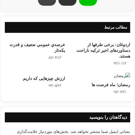
آشکاری قائل است. خواستگاری چیزی بیشتر از اعلام میل و رغبت نسبت به
ازدواج با زن
معین و مشخص نیست، ولی ازدواج پیمانی محکم و عهد و میثاق استواری است
که حدود و
مطالب مرتبط
شرایط و حقوق و آثاری بر آن مترتب است.
قرآن راجع به این دو
اردوغان: برخی طرفها از
عرصه‌ي عمومي ضعيف و قدرت
دستاوردهای اخیر ترکیه ناراحت
يكه‌تاز
موضوع تعبیر خاص خود را دارد. در ارتباط با زنانی که شوهرانشان فوت کرده
هستند.
می فرماید:
۸۷/۰۴/۱۳
۹۲/۱۰/۱۴
(وَلاَ جُنَاحَ
عَلَيْكُمْ فِيمَا عَرَّضْتُم بِهِ مِنْ خِطْبَةِ النِّسَاء أَوْ أَكْنَنتُمْ فِي
ارزش چیزهایی که داریم
أَنفُسِكُمْ عَلِمَ اللّهُ أَنَّكُمْ سَتَذْكُرُونَهُنَّ وَلَكِن لاَّ
رمضان؛ ماه فرصت ها
۹۳/۰۵/۲۲
تُوَاعِدُوهُنَّ سِرّاً إِلاَّ أَن تَقُولُواْ قَوْلاً مَّعْرُوفاً وَلاَ
۹۷/۰۲/۳۱
تَعْزِمُواْ عُقْدَةَ النِّكَاحِ حَتَّىَ يَبْلُغَ الْكِتَابُ أَجَلَهُ
وَاعْلَمُواْ أَنَّ اللّهَ يَعْلَمُ مَا فِي أَنفُسِكُمْ فَاحْذَرُوهُ
وَاعْلَمُواْ أَنَّ اللّهَ غَفُورٌ حَلِيمٌ )بقره/235
دیدگاهتان را بنویسید
« و گناهي بر شما (
نشانی ایمیل شما منتشر نخواهد شد.
بخش‌های موردنیاز علامت‌گذاری
مردان ) نيست كه به طور كنايه از زناني ( كه شوهرانشان فوت كرده‌اند و در