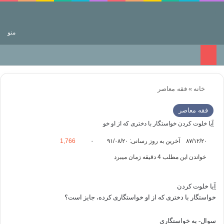
جستجو برای
منو
خانه
»
فقه معاصر
فقه معاصر
آِیا خلوت کردن خواستگار با دختری که از او خو
۸۷/۱۲/۲۰
آخرین به روز رسانی: ۹۱/۰۸/۲۰
۰
1,766
خواندن این مطلب 4 دقیقه زمان میبرد
آِیا خلوت کردن
خواستگار با دختری که از او خواستگاری کرده، جایز است؟
سوال- به خواستگاری