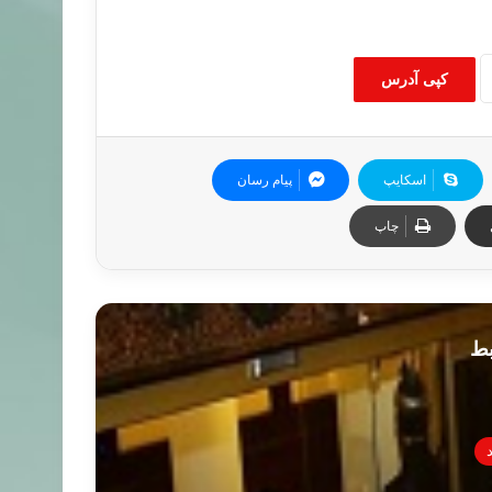
کپی آدرس
اسکایپ
پیام رسان
چاپ
بط