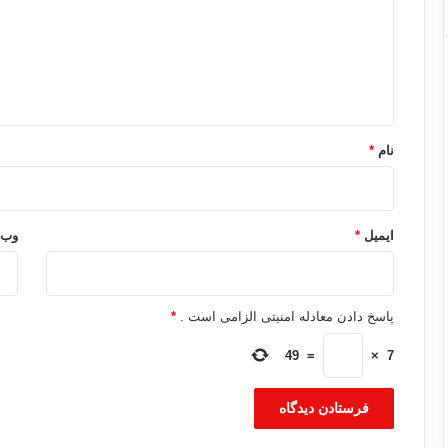
گ
ا
ه
*
نام
*
ایمیل
*
وب‌
پاسخ دادن معادله امنیتی الزامی است .
*
49
=
×
7