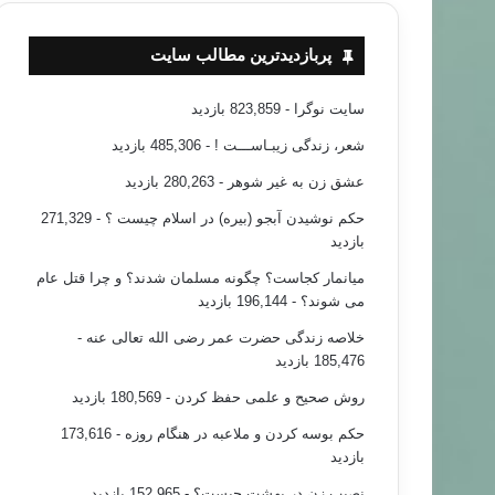
۹۳/۰۸/۲۲
ی انگلیسی افراطی از مسلمانان
پربازدیدترین مطالب سایت
سایت نوگرا
- 823,859 بازدید
شعر، زندگی زیبـاســـت !
- 485,306 بازدید
عشق زن به غیر شوهر
- 280,263 بازدید
حکم نوشیدن آبجو (بیره) در اسلام چیست ؟
- 271,329
بازدید
میانمار کجاست؟ چگونه مسلمان شدند؟ و چرا قتل عام
می شوند؟
- 196,144 بازدید
خلاصه زندگی حضرت عمر رضی الله تعالی عنه
-
185,476 بازدید
روش صحیح و علمی حفظ کردن
- 180,569 بازدید
حکم بوسه کردن و ملاعبه در هنگام روزه
- 173,616
بازدید
نصیب زن در بهشت چیست؟
- 152,965 بازدید