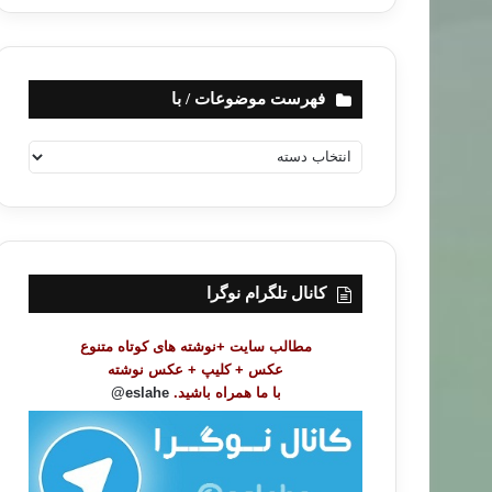
فهرست موضوعات / با
ف
ه
ر
س
ت
م
و
کانال تلگرام نوگرا
ض
و
مطالب سایت +نوشته های کوتاه متنوع
ع
عکس + کلیپ + عکس نوشته
ا
با ما همراه باشید.
eslahe@
ت
/
ب
ا