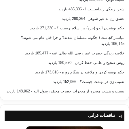
کوچک ترین نقشی نداشته اند – تا چه اندازه غیر منطقی می باشد.
شعر، زندگی زیبـاســـت !
- 485,306 بازدید
پیام آور رحمت الهی محمد (ص) در شرح و بسط این اصل قرآنی، در خطبهی
عشق زن به غیر شوهر
- 280,264 بازدید
حجة الوداع فرمود:
حکم نوشیدن آبجو (بیره) در اسلام چیست ؟
- 271,330 بازدید
« ای مردم! پروردگار و خالق شما یکی است و پدر شما (اصل آفرینش ) یکی
میانمار کجاست؟ چگونه مسلمان شدند؟ و چرا قتل عام می شوند؟
-
است . همگی از آدم هستید و آدم از خاک . هیچ عربی بر عجمی (غیر عرب) و هیچ
196,145 بازدید
سفیدی بر سیاهی فضل و برتری ندارد؛ جز با تقوا.»
خلاصه زندگی حضرت عمر رضی الله تعالی عنه
- 185,477 بازدید
روش صحیح و علمی حفظ کردن
- 180,570 بازدید
با دقت در اواخر آیه ی مذکور که می فرماید:
حکم بوسه کردن و ملاعبه در هنگام روزه
- 173,616 بازدید
« إن أکرمکم عند الله اتقاکم »
نصیب زن در بهشت چیست؟
- 152,966 بازدید
« گرامی ترین شما نزد پروردگار، با تقواترین شماست »
بیست و هشت معجزه از معجزات حضرت محمّد رسول الله
- 148,962 بازدید
در می یابیم که مقیاس برتری و فضیلت به خاطر تقوا نزد پروردگار مطرح است؛
نه اعطای امتیازات دنیوی.
تناقضات قرآنی
اخوت و برادری انسانی بدون در نظر گرفتن نژاد، رنگ، زبان و دین بر دو اصل