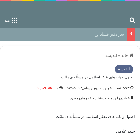
جستجو برای
منو
سر دفتر فساد در زمین‌، دوری وکناره‌گیری از راه خداست‌!
خانه
»
اندیشه
اندیشه
اصول و پایه های تفکر اسلامی در مسأله ی ملیّت
۸۸/۰۵/۲۳
آخرین به روز رسانی: ۹۲/۰۵/۰۱
۰
2,826
خواندن این مطلب 14 دقیقه زمان میبرد
اصول و پایه های تفکر اسلامی در مسأله ی ملیّت
حیدر غلامی