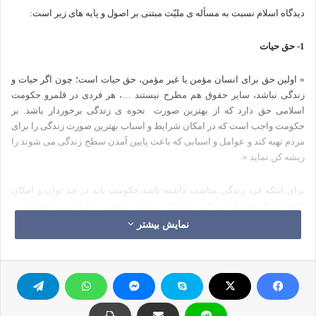
دیدگاه اسلام نسبت به مسأله ی ملیّت مبتنی بر اصول و پایه های زیر است:
1- حق حیات
« اولین حق برای انسان مؤمن یا غیر مؤمن، حق حیات است؛ چون اگر حیات و
زندگی نباشد، سایر حقوق هم مطرح نیستند …، هر فردی در قلمرو حکومت
اسلامی حق دارد که از بهترین صورت
نحوه ی زندگی برخوردار باشد. بر
حکومت واجب است که در امکان شرایط و اسباب بهترین صورت زندگی را برای
مردم تهیه کند و عوامل و اسبابی که باعث پایین آمدن سطح زندگی می شوند را
ریشه کن نماید ».
برای اینکه فرد زندگی مناسب داشته باشد،حکومت باید در حد توان و امکان
تلاش کند که حداقل خوراک و پوشاک و مسکن مناسب را برای مردم تهیه کند و
از لحاظ روحی و روانی هم زمینه و فضای مناسب برای رشد آن ها را فراهم
نمایش بیشتر
نماید.اگر حکومت در این زمینه کوتاهی کند در حقیقت دچار انحراف و ظلم شده
است و باید از آن جلوگیری کرد.
2- کرامت و ارزش انسان