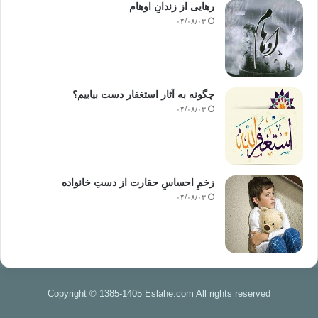
رهایی از زندانِ اوهام
۰۴/۰۸/۰۳
« وَإِلَى عَادٍ أَخَاهُمْ هُوداً »
[3]
« به سوی قوم عاد، برادرشان هود را فرستادیم.»
« وَإِلَى ثَمُودَ أَخَاهُمْ صَالِحاً »
[4]
چگونه به آثار استغفار دست بیابیم؟
۰۴/۰۸/۰۳
« و به سوی قوم ثمود، برادرشان صالح را فرستادیم.»
« وَإِلَى مَدْيَنَ أَخَاهُمْ شُعَيْباً »
[5]
زخمِ احساسِ حقارت از دستِ خانواده
« و به سوی مدین، برادرشان شعیب را فرستادیم.»
۰۴/۰۸/۰۳
« ‏ كَذَّبَتْ قَوْمُ نُوحٍ الْمُرْسَلِينَ ‏ إِذْ قَالَ لَهُمْ أَخُوهُمْ نُوحٌ أَلَا تَتَّقُونَ ‏»
[6]
« قوم نوح پيغمبران را تكذيب كردند . زماني كه برادرشان نوح به آن ها گفت :
آیا تقوای خدا را رعایت نمی کنید.»
Copyright © 1385-1405 Eslahe.com All rights reserved
«
إِذْ قَالَ لَهُمْ أَخُوهُمْ لُوطٌ أَلَا تَتَّقُونَ
»
[7]