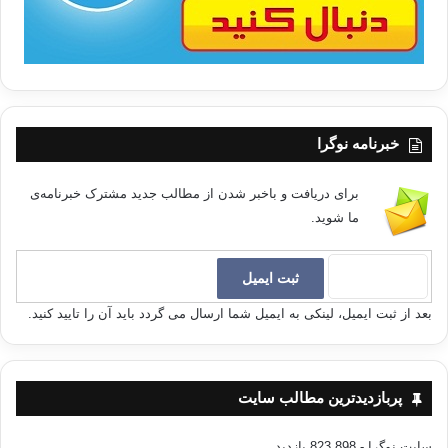
سکوت مسلمانان در ممالک اسلامی- به خصوص دولت های مورد اشاره- نسبت
به این ظلم و ستم ها، دل
ها را آزرده و بر زخم ها نمک می پاشد. این سکوت و
عدم مبارزه با ظلم توسط مسلمانان و ترک امر به معروف و نهی از منکر برای
زدودن این ظلم و ستم با ظالمان، زیر پا گذاشتن اوامر صریح و قاطع خداوند
است.
خبرنامه نوگرا
3- برابری و برادری انسان ها
برای دریافت و باخبر شدن از مطالب جدید مشترک خبرنامه‌ی
خداوند علیم و حکیم می فرماید:
ما شوید.
«
يَا أَيُّهَا النَّاسُ إِنَّا خَلَقْنَاكُم مِّن ذَكَرٍ وَأُنثَى …»
« اي مردمان ! ما شما را از مرد و زني ( به نام آدم و حواء ) آفريده‌ايم …»
بعد از ثبت ایمیل، لینکی به ایمیل شما ارسال می گردد باید آن را تایید کنید.
عبارت «خلقناکم» اشاره به وحدت خالق و آفریننده ی انسان ها؛ و عبارت «من
ذکر و انثی» اشاره کرده است به وحرت اصل و نسب آن ها است.
پربازدیدترین مطالب سایت
با دقت در این عبارات قرآنی به وضوح در می یابیم که ادعای برتری ذاتی بعضی
از انسان ها بر بعضی دیگر به خاطر رنگ، نژاد و ملیت -که خود در ایجاد آن ها
سایت نوگرا
- 823,898 بازدید