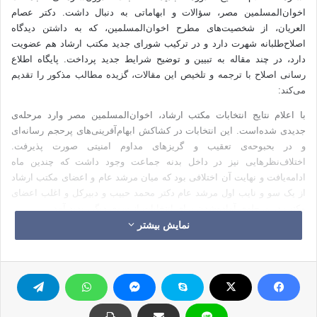
اخوان‌المسلمین مصر، سؤالات و ابهاماتی به دنبال داشت. دکتر عصام
العریان، از شخصیت‌های مطرح اخوان‌المسلمین، که به داشتن دیدگاه
اصلاح‌طلبانه شهرت دارد و در ترکیب شورای جدید مکتب ارشاد هم عضویت
دارد، در چند مقاله به تبیین و توضیح شرایط جدید پرداخت. پایگاه اطلاع
رسانی اصلاح با ترجمه و تلخیص این مقالات، گزیده مطالب مذکور را تقدیم
می‌کند:
با اعلام نتایج انتخابات مکتب ارشاد، اخوان‌المسلمین مصر وارد مرحله‌ی
جدیدی شده‌است. این انتخابات در کشاکش ابهام‌آفرینی‌های پرحجم رسانه‌ای
و در بحبوحه‌ی تعقیب و گریز‌های مداوم امنیتی صورت پذیرفت.
اختلاف‌نظرهایی نیز در داخل بدنه جماعت وجود داشت که چندین ماه
ادامه‌یافت و نهایت آن اختلافی بود که میان مرشد عام و اعضای مکتب ارشاد
از یک سو و نایب اول مرشد عام دکتر محمد حبیب و دبیرکل و اغلب اعضای
مکتب در مرحله‌ی آماده‌شدن برای انتخابات از سوی دیگر، پدید آمد.
نمایش بیشتر
بسیاری از رهبران بلندپایه و میانی جماعت با مرشد عام درباره‌ی تجدید
ریاست خود برای یک دوره‌ی دیگر یا دست‌کم یک سال دیگر، گفت‌وگو کردند.
اما وی بر عمل به تعهدی که هنگام آغاز دوره‌ی مدیریت خود مبنی بر عدم
تمدید دروه کرده‌ بود، اصرار ورزید. نظر وی بر آن بود که اخوان المسلمین
قادر به اداره‌ی امور خود هستند و نباید به یک شخصیت وابسته باشند. وی در
ضمن بر ضرورت عمل به سازوکارهای شورا و دموکراسی تأکید و اخوان را به