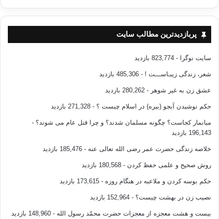
پربازدیدترین مطالب سایت
سایت نوگرا
- 823,774 بازدید
شعر، زندگی زیبـاســـت !
- 485,306 بازدید
عشق زن به غیر شوهر
- 280,262 بازدید
حکم نوشیدن آبجو (بیره) در اسلام چیست ؟
- 271,328 بازدید
میانمار کجاست؟ چگونه مسلمان شدند؟ و چرا قتل عام می شوند؟
-
196,143 بازدید
خلاصه زندگی حضرت عمر رضی الله تعالی عنه
- 185,476 بازدید
روش صحیح و علمی حفظ کردن
- 180,568 بازدید
حکم بوسه کردن و ملاعبه در هنگام روزه
- 173,615 بازدید
نصیب زن در بهشت چیست؟
- 152,964 بازدید
بیست و هشت معجزه از معجزات حضرت محمّد رسول الله
- 148,960 بازدید