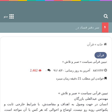
جستجو برای
منو
سر دفتر فساد در زمین‌، دوری وکناره‌گیری از راه خداست‌!
خانه
»
قرآن
قرآن
تبیین قرآنی سیاست « صبر و تلاش »
۸۸/۱۲/۲۲
آخرین به روز رسانی: ۹۱/۰۸/۲۰
۰
2,462
خواندن این مطلب 21 دقیقه زمان میبرد
تبیین قرآنی سیاست « صبر و تلاش »
مهندس عبدالعلی بازرگان
انسان در جهت وصول به اهداف و مقاصدش، با شرایط خارجی ثابت و
یکنواختی روبه رو نیست، اوضاع و احوالی که هر کس با آن مواجه است،