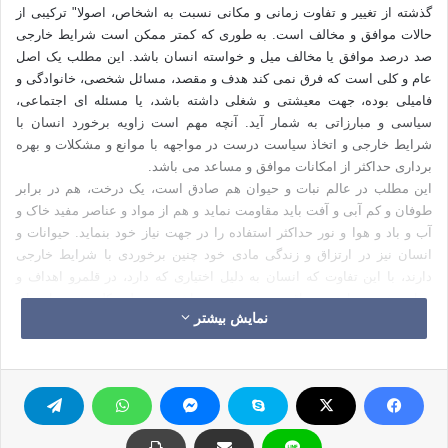
گذشته از تغییر و تفاوت زمانی و مکانی نسبت به اشخاص، اصولا" ترکیبی از
حالات موافق و مخالف است. به طوری که کمتر ممکن است شرایط خارجی
صد درصد موافق یا مخالف میل و خواسته انسان باشد. این مطلب یک اصل
عام و کلی است که فرق نمی کند هدف و مقصد، مسائل شخصی، خانوادگی و
فامیلی بوده، جهت معیشتی و شغلی داشته باشد، یا مسئله ای اجتماعی،
سیاسی و مبارزاتی به شمار آید. آنچه مهم است زاویه برخورد انسان با
شرایط خارجی و اتخاذ سیاست درست در مواجهه با موانع و مشکلات و بهره
برداری حداکثر از امکانات موافق و مساعد می باشد.
این مطلب در عالم نبات و حیوان هم صادق است، یک درخت، هم در برابر
طوفان و کم آبی و آفت باید مقاومت نماید و هم از مواد و عناصر مفید خاک و
آب و باد و هوا و نور حداکثر استفاده را در جهت نیاز خود بنماید. حیوانات و
انسان نیز در ارتزاق و زندگی مادی خود چنین برخوردی با شرایط خارجی
دارند، با این تفاوت که انسان به دلیل اختیاری که دارد، در قلمرو اهداف و
مقاصدش نیز با همین واقعیت روبه رو می باشد و به طور کلی هر برنامه ای
نمایش بیشتر
که برای زندگی خود تنظیم نماید ناچار است از یک طرف با مشکلات و موانع
دست و پنجه نرم کند و از طرف دیگر بالاترین بهره را از موقعیت های مناسب
کسب نماید. گسترده ترین این برنامه ها معمولا" در اهداف اعتقادی، اجتماعی
و سیاسی مصداق پیدا می کند. یک مصلح منذر، معلم متفکر و مبارز انقلابی که
می خواهد جامعه را تغییر دهد و نظام فکری، اعتقادی و حکومتی رژیمی را از
طریق مبارزه مذهبی، فرهنگی، سیاسی یا انقلابی دگرگون سازد، مسلما" با