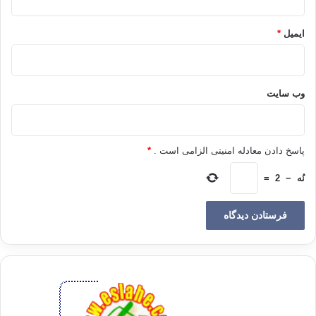
برنامه خود بگذارد و گرنه خودش احتیاج دارد که معنی اسلام را بفهمد!»
ایمیل
*
با چنین درکی از اسلام، «حسن البنّاء» مقرر می دارد:
«اخوان حتی یک روز هم غیر سیاسی نبوده اند و حتی یک روز هم غیر سیاسی
نخواهند بود! و هیچگاه دعوت آنان بین سیاست و دین جدایی نخواهد افکند و
وب‌ سایت
هرگز مردم، حتی یک ساعت در روز آنان را «حزبی» نخواهد یافت.»
در جای دیگری نیز بر همین معنی تأکید کرده و می گوید:
پاسخ دادن معادله امنیتی الزامی است .
*
«اینکه ما «سیاسی» هستیم به این معنی است که به شئون امت خود، همت می
نُه
−
2
=
ورزیم و اعتقاد داریم قوه ی اجرایی، جزئی از تعالیم اسلام و داخل در قلمرو
اسلام و مندرج در تحت احکام اسلام است … آزادی سیاسی و شرف ملی، رکنی
از ارکان اسلام و فریضه ای از فرایض اسلام است و ما تلاش می کنیم و می
کوشیم تا آزادی را به کمال رسانیم و به اصلاح دستگاه اجرایی بپردازیم. ما
معتقدیم در اسلام، چیز تازه ای نیاورده ایم و این برای هر مسلمانی که اسلام را
به طور صحیح مطالعه و بررسی کند، مطلبی شناخته شده است و ما دعوت خود
را جز این نمی دانیم و معنایی برای وجود خودمان جز این نمی پنداریم که این
اهداف را تحقق بخشیم. ما به اندازه ی یک تار مو از دعوت به اسلام خارج نشده
ایم زیرا اسلام از مسلمانان نمی خواهد که تنها به وعظ و ارشاد بسنده کنند،