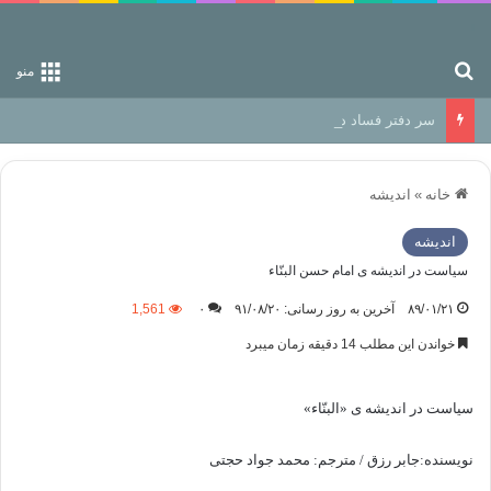
جستجو برای
منو
سر دفتر فساد در زمین‌، دوری وکناره‌گیری از راه خداست‌!
خانه
»
اندیشه
اندیشه
سیاست در اندیشه ی امام حسن البنّاء
۸۹/۰۱/۲۱
آخرین به روز رسانی: ۹۱/۰۸/۲۰
۰
1,561
خواندن این مطلب 14 دقیقه زمان میبرد
سیاست در اندیشه ی «البنّاء»
نويسنده:جابر رزق / مترجم: محمد جواد حجتی