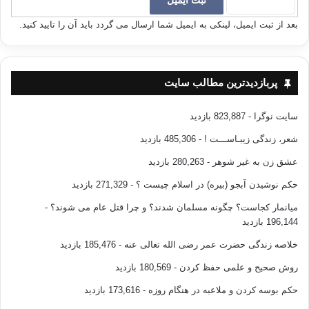
مي‌شد ) و امّا ( خدا چنين نكرد ) تا شما را در آنچه ( از شرائع ) به شما داده است
بعد از ثبت ایمیل، لینکی به ایمیل شما ارسال می گردد باید آن را تایید کنید.
بيازمايد ( و فرمانبردار يزدان و سركش از فرمان منّان جدا و معلوم شود ) . پس (
فرصت را دريابيد و ) به سوي نيكيها بشتابيد ( و به جاي مشاجره در اختلافات به
مسابقه در خيرات بپردازيد و بدانيد كه ) جملگي بازگشتتان به سوي خدا خواهد
بود ، و از آنچه در آن اختلاف مي‌كرده‌ايد آگاهتان خواهد كرد ( و هر يك را برابر
پربازدیدترین مطالب سایت
كردار خوب يا بد پاداش و پادافره خواهد داد ) . ‏»١
سایت نوگرا
- 823,887 بازدید
«‏ و ( به تو اي پيغمبر فرمان مي‌دهيم به اين كه ) در ميان آنان طبق چيزي حكم
كن كه خدا بر تو نازل كرده است ، و از اميال و آرزوهاي ايشان پيروي مكن ، و از
شعر، زندگی زیبـاســـت !
- 485,306 بازدید
آنان برحذر باش كه ( با كذب و حق‌پوشي و خيانت و غرض‌ورزي ) تو را از برخي
عشق زن به غیر شوهر
- 280,263 بازدید
چيزهائي كه خدا بر تو نازل كرده است به دور و منحرف نكنند ( و احكامي را
پايمال هوي و هوس باطل خود نسازند ) . پس اگر ( از حكم خدا رويگردان شدند
حکم نوشیدن آبجو (بیره) در اسلام چیست ؟
- 271,329 بازدید
و به قانون خدا ) پشت كردند ، بدان كه خدا مي‌خواهد به سبب پاره‌اي از
میانمار کجاست؟ چگونه مسلمان شدند؟ و چرا قتل عام می شوند؟
-
گناهانشان ايشان را دچار بلا و مصيبت سازد ( و به عذاب دنيوي ، پيش از عذاب
196,144 بازدید
اخروي گرفتار كند ) . بيگمان بسياري از مردم ( از احكام شريعت ) سرپيچي و
تمرّد مي‌كنند ( و از حدود قوانين الهي تخطّي مي‌نمايند ) . ‏»٢
خلاصه زندگی حضرت عمر رضی الله تعالی عنه
- 185,476 بازدید
روش صحیح و علمی حفظ کردن
- 180,569 بازدید
« ‏ آيا ( آن فاسقان از پذيرش حكم تو بر طبق آنچه خدا نازل كرده است سرپيچي
حکم بوسه کردن و ملاعبه در هنگام روزه
- 173,616 بازدید
مي‌كنند و ) جوياي حكم جاهليّت ( ناشي از هوي و هوس ) هستند ؟ آيا چه كسي
براي افراد معتقد بهتر از خدا حكم مي‌كند ؟ ‏»٣