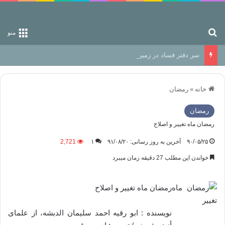
جستجو برای
منو
سر دفتر فساد در زمین‌، دوری وکناره‌گیری از راه خداست‌!
خانه
»
رمضان
رمضان
رمضان ماه تغییر و اصلاح
۹۰/۰۵/۲۵
آخرین به روز رسانی: ۹۱/۰۸/۲۰
۱
2,721
خواندن این مطلب 27 دقیقه زمان میبرد
رمضان ماه تغییر و اصلاح
نويسنده : ابو رقیه احمد سلیمان الدبشه، از علمای