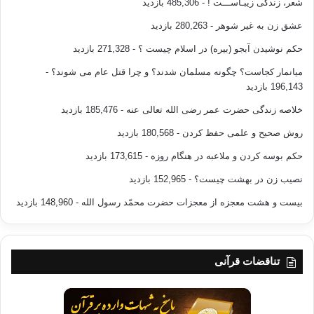
شعر، زندگی زیبـاســـت !
- 485,306 بازدید
عشق زن به غیر شوهر
- 280,263 بازدید
حکم نوشیدن آبجو (بیره) در اسلام چیست ؟
- 271,328 بازدید
میانمار کجاست؟ چگونه مسلمان شدند؟ و چرا قتل عام می شوند؟
-
196,143 بازدید
خلاصه زندگی حضرت عمر رضی الله تعالی عنه
- 185,476 بازدید
روش صحیح و علمی حفظ کردن
- 180,568 بازدید
حکم بوسه کردن و ملاعبه در هنگام روزه
- 173,615 بازدید
نصیب زن در بهشت چیست؟
- 152,965 بازدید
بیست و هشت معجزه از معجزات حضرت محمّد رسول الله
- 148,960 بازدید
تناقضات قرآنی