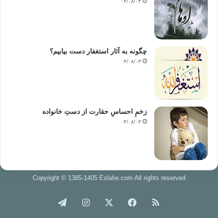
۰۴/۰۸/۰۳
چگونه به آثار استغفار دست بیابیم؟
۰۴/۰۸/۰۳
زخمِ احساسِ حقارت از دستِ خانواده
۰۴/۰۸/۰۳
Copyright © 1385-1405 Eslahe.com All rights reserved
خوراک
فیس
X
اینستاگرام
تلگرام