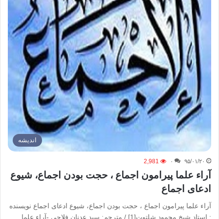
اندیشه
2,981
۰
۹۵/۰۱/۲۰
آراء علما پیرامون اجماع ، حجت بودن اجماع، شیوع
ادعای اجماع
آراء علما پیرامون اجماع ، حجت بودن اجماع، شیوع ادعای اجماع نویسنده
: استاد شیخ محمود شلتوت[1] / مترجم: سید عدنان فلاحی -آراء علما