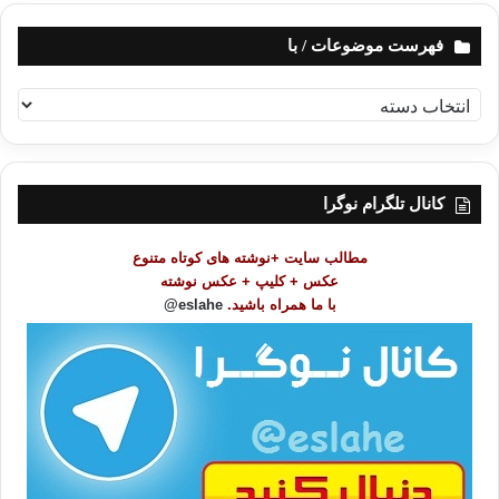
فهرست موضوعات / با
ف
ه
ر
س
ت
کانال تلگرام نوگرا
م
و
مطالب سایت +نوشته های کوتاه متنوع
ض
عکس + کلیپ + عکس نوشته
و
با ما همراه باشید.
eslahe@
ع
ا
ت
/
ب
ا