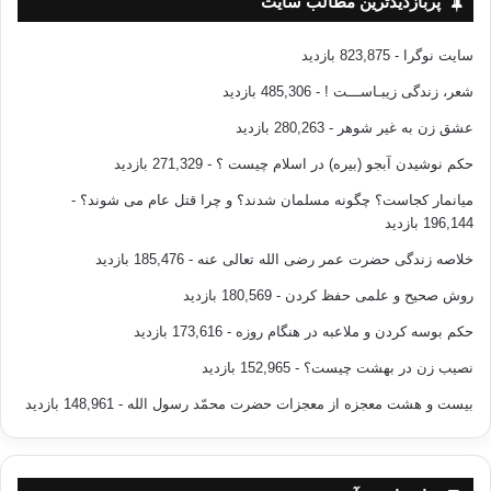
پربازدیدترین مطالب سایت
سایت نوگرا
- 823,875 بازدید
شعر، زندگی زیبـاســـت !
- 485,306 بازدید
عشق زن به غیر شوهر
- 280,263 بازدید
حکم نوشیدن آبجو (بیره) در اسلام چیست ؟
- 271,329 بازدید
میانمار کجاست؟ چگونه مسلمان شدند؟ و چرا قتل عام می شوند؟
-
196,144 بازدید
خلاصه زندگی حضرت عمر رضی الله تعالی عنه
- 185,476 بازدید
روش صحیح و علمی حفظ کردن
- 180,569 بازدید
حکم بوسه کردن و ملاعبه در هنگام روزه
- 173,616 بازدید
نصیب زن در بهشت چیست؟
- 152,965 بازدید
بیست و هشت معجزه از معجزات حضرت محمّد رسول الله
- 148,961 بازدید