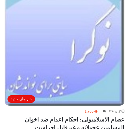
خبر های جدید
1,760
۰
۹۳/۰۲/۱۲
عصام الاسلامبولی: احکام اعدام ضد اخوان
المسلمین عجولانه و غیرقابل اجراست