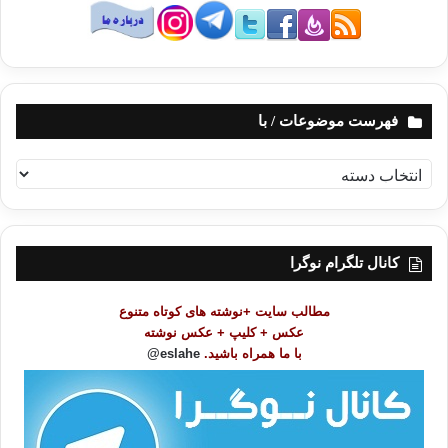
فهرست موضوعات / با
ف
ه
ر
س
ت
کانال تلگرام نوگرا
م
و
مطالب سایت +نوشته های کوتاه متنوع
ض
عکس + کلیپ + عکس نوشته
و
با ما همراه باشید.
eslahe@
ع
ا
ت
/
ب