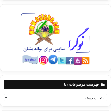
فهرست موضوعات / با
ف
ه
ر