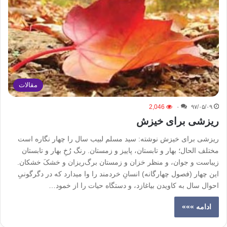
مقالات
2,046
۰
۹۷/۰۵/۰۹
ریزشی برای خیزش
ریزشی برای خیزش نوشته: سید مسلم لبیب سال را چهار نگاره است
مختلف الحال؛ بهار و تابستان، پاییز و زمستان. رنگ رُخِ بهار و تابستان
زیباست و جوان، و منظر خزان و زمستان برگ‌ریزان و خشکَ خشکان.
این چهار (فصول چهارگانه) انسانِ خردمند را وا میدارد که در دگرگونیِ
احوال سال به کاویدن بیاغازد، و دستگاه حیات را از خمود…
ادامه »»»