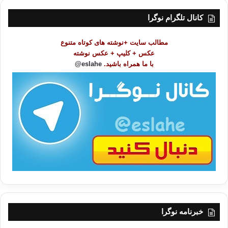
س
ت
کانال تلگرام نوگرا
م
و
مطالب سایت +نوشته های کوتاه متنوع
ض
عکس + کلیپ + عکس نوشته
و
با ما همراه باشید.
eslahe@
ع
ا
ت
/
ب
ا
خبرنامه نوگرا