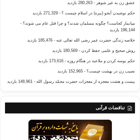
عشق زن به غیر شوهر
- 280,263 بازدید
حکم نوشیدن آبجو (بیره) در اسلام چیست ؟
- 271,329 بازدید
میانمار کجاست؟ چگونه مسلمان شدند؟ و چرا قتل عام می شوند؟
-
196,144 بازدید
خلاصه زندگی حضرت عمر رضی الله تعالی عنه
- 185,476 بازدید
روش صحیح و علمی حفظ کردن
- 180,569 بازدید
حکم بوسه کردن و ملاعبه در هنگام روزه
- 173,616 بازدید
نصیب زن در بهشت چیست؟
- 152,965 بازدید
بیست و هشت معجزه از معجزات حضرت محمّد رسول الله
- 148,961 بازدید
تناقضات قرآنی