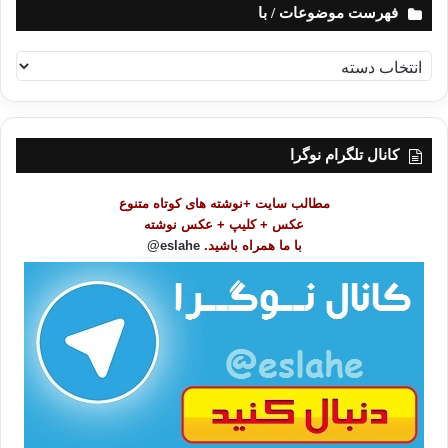
فهرست موضوعات / با
ف
ه
ر
س
ت
کانال تلگرام نوگرا
م
و
مطالب سایت +نوشته های کوتاه متنوع
ض
عکس + کلیپ + عکس نوشته
و
با ما همراه باشید.
eslahe@
ع
ا
ت
/
ب
ا