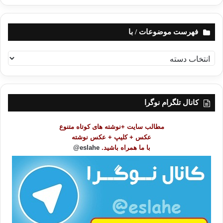
فهرست موضوعات / با
ف
ه
ر
س
ت
کانال تلگرام نوگرا
م
و
مطالب سایت +نوشته های کوتاه متنوع
ض
عکس + کلیپ + عکس نوشته
و
با ما همراه باشید.
eslahe@
ع
ا
ت
/
ب
ا