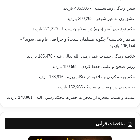
شعر، زندگی زیبـاســـت !
- 485,306 بازدید
عشق زن به غیر شوهر
- 280,263 بازدید
حکم نوشیدن آبجو (بیره) در اسلام چیست ؟
- 271,329 بازدید
میانمار کجاست؟ چگونه مسلمان شدند؟ و چرا قتل عام می شوند؟
-
196,144 بازدید
خلاصه زندگی حضرت عمر رضی الله تعالی عنه
- 185,476 بازدید
روش صحیح و علمی حفظ کردن
- 180,569 بازدید
حکم بوسه کردن و ملاعبه در هنگام روزه
- 173,616 بازدید
نصیب زن در بهشت چیست؟
- 152,965 بازدید
بیست و هشت معجزه از معجزات حضرت محمّد رسول الله
- 148,961 بازدید
تناقضات قرآنی