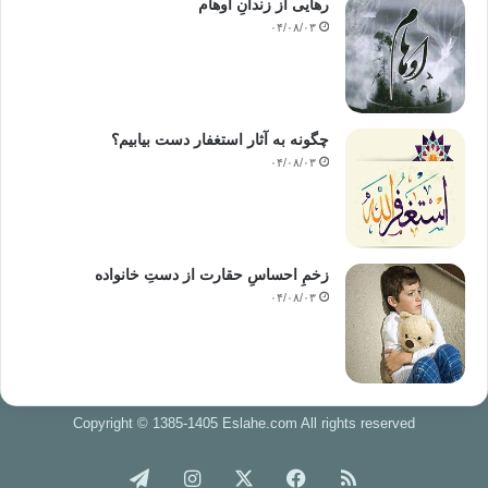
رهایی از زندانِ اوهام
۰۴/۰۸/۰۳
چگونه به آثار استغفار دست بیابیم؟
۰۴/۰۸/۰۳
زخمِ احساسِ حقارت از دستِ خانواده
۰۴/۰۸/۰۳
Copyright © 1385-1405 Eslahe.com All rights reserved
خوراک
فیس
X
اینستاگرام
تلگرام