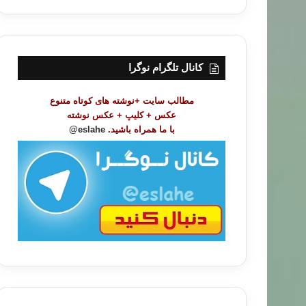
ر
س
ت
م
و
کانال تلگرام نوگرا
ض
و
مطالب سایت +نوشته های کوتاه متنوع
ع
عکس + کلیپ + عکس نوشته
ا
با ما همراه باشید.
eslahe@
ت
/
ب
ا