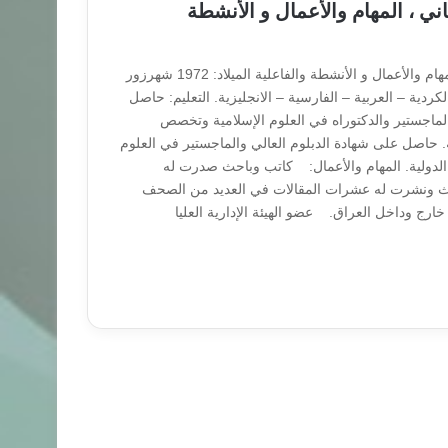
دکتر مثنى الكردستاني‎ ، المهام والأعمال و الأنشطة
دکتر مثنى الكردستاني‎ ، المهام والأعمال و الأنشطة والفاعلية الميلاد: 1972 شهرزور
كردية – العربية – الفارسية – الانجليزية. التعليم: حاصل
لماجستير والدكتوراه في العلوم الإسلامية وتخصص
ة. حاصل على شهادة الدبلوم العالي والماجستير في العلوم
لدولية. المهام والأعمال: كاتب وباحث صدرت له
ث ونشرت له عشرات المقالات في العديد من الصحف
خارج وداخل العراق. عضو الهيئة الإدارية العليا