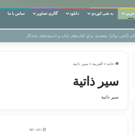
ربی
به شی کوردی
دانلود
گالری تصاویر
تماس با ما
ن‌، دوری وکناره‌گیری از راه خداست‌!
خانه
»
العربیة
»
سير ذاتية
سير ذاتية
سير ذاتية
۹۴/۰۱/۲۱