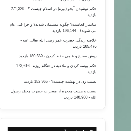
حکم نوشیدن آبجو (بیره) در اسلام چیست ؟
- 271,329
بازدید
میانمار کجاست؟ چگونه مسلمان شدند؟ و چرا قتل عام
می شوند؟
- 196,144 بازدید
خلاصه زندگی حضرت عمر رضی الله تعالی عنه
-
185,476 بازدید
روش صحیح و علمی حفظ کردن
- 180,569 بازدید
حکم بوسه کردن و ملاعبه در هنگام روزه
- 173,616
بازدید
نصیب زن در بهشت چیست؟
- 152,965 بازدید
بیست و هشت معجزه از معجزات حضرت محمّد رسول
الله
- 148,960 بازدید