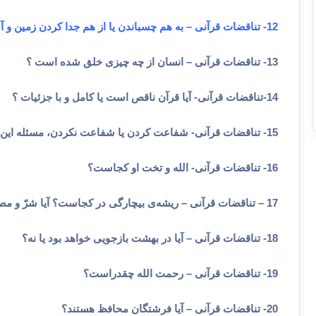
12- تناقضات قرآنی – به هم چسباندن یا از هم جدا کردن زمین و آسمان ؟
13- تناقضات قرآنی – انسان از چه چیزی خلق شده است ؟
14-تناقضات قرآنی- آیا قرآن ناقص است یا کامل و با جزئیات ؟
15- تناقضات قرآنی- شفاعت کردن یا شفاعت نکردن، مسئله این است.
16- تناقضات قرآنی- الله و تخت او کجاست؟
17 – تناقضات قرآنی – ریشه‌ی بیچارگی در کجاست؟ آیا شرّ و مصیبت از طرف شیطان است ؟
18- تناقضات قرآنی – آیا در بهشت بازجویی خواهد بود یا نه؟
19- تناقضات قرآنی – رحمت الله چقدراست؟
20- تناقضات قرآنی – آیا فرشتگان محافظ هستند؟