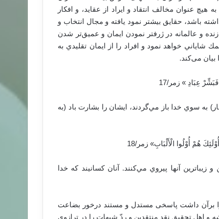
ي به هيچ عنوان مخالف انتقاد و ايراد از عقايد، و افكار
داشته باشد، حقايق بيشتر نمود يافته و مجال انتخاب و
زنده و عالمانه در ژرفتر نمودن ايمان و عميق‌تر شدن
كمك شاياني خواهد نمود و افراد را از ايمان تقليدي به
بیان می‌کند.
فَبَشِّرْ عِبَادِ » ‏زمر/17
ر) به سوي خدا باز مي‌گردند، ايشان را بشارت باد (به
ُوْلَئِكَ هُمْ أُوْلُوا الْأَلْبَابِ» ‏زمر/18
زيباترين آنها پيروي مي‌كنند. آنان كسانيند كه خدا
را برآن داشت پاسخی مستدل و مستند درخور بضاعت
ه و اهل تحقیق نقد منتقدین و ردّ شبهات را در ترازوی