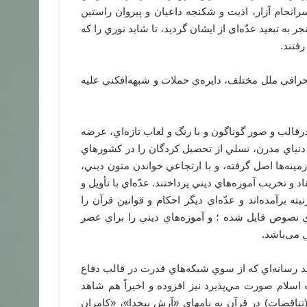
انجام آزار، اذيت و شكنجه داعيان و پيروان راستين
ر به تبعید عدّه‌ای از ایشان گرديد، تا شايد نوري را كه
رفتند.
رافي ملل مختلف، دايره‌ي حملات و شبهه‌افكني عليه
قالب و صور گوناگون و با رنگ و لعاب تازه‌اي، عرضه
دنياي مدرن، نسلي از تحصيل كردگان را در كشورهاي
ينه‌ها اصل گرفته، و با ارتجاعي خواندن متون ديني،
 و تخريب آموزه‌هاي ديني پرداختند. عدّه‌اي با تأويل و
رآمده‌اند و عدّه‌اي ديگر احكام و قوانين قرآن را
ري نصوص قايل شده ؛ و آموزه‌هاي ديني را براي عصر
ي می‌باشد.
د رسانه‌اي كه از سوي شبكه‌هاي قدرت در قالب دفاع
سلام صورت مي‌پذيرد نيز افزوده و اخيراً هم شاهد
ناقضات) در قرآن به نامهای «آرش بیخدا»، «کامران