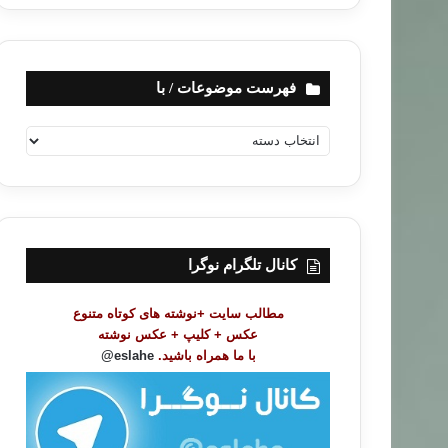
فهرست موضوعات / با
ف
ه
ر
س
ت
م
و
کانال تلگرام نوگرا
ض
و
مطالب سایت +نوشته های کوتاه متنوع
ع
عکس + کلیپ + عکس نوشته
ا
با ما همراه باشید.
eslahe@
ت
/
ب
ا