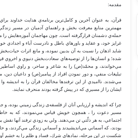
مقدمه:
قرآن، به عنوان آخرين و كامل‌ترين برنامه‌ي هدايت خداوند برا
مهمترين منابع معرفت بخش و راهنماي آدميان در مسير زندگي
حمله‌ي دشمنان قرارگرفته است. چون مهاجمان آموزه‌هايش را ما
غرايز خود، و عقايد و باورهاي باطل و نادرست آباء و اجدادي خ
شايد اذهان را نسبت به آن بدبين نموده، و مانع اثرات حيات‌بخ
شده؛ و انسان‌ها را از توصيه‌هاي سعادت‌بخش دنيوي و اخروي قر
مي‌خواندند، و محمّد(ص) را به شاعر و ساحر، و راوي اساطير ا
تبليغات منفي، و دور نمودن افراد از پيامبر(ص) و داعيان دين، 
مي‌شدند. نااميدي از اين ترفندها مخالفان قرآن را به انديشه وا 
ايشان را از مسيري كه در پيش گرفته‌ بودند منحرف نمايند.
چرا كه انديشه و ارزيابي آنان از فلسفه‌ی زندگی زميني بوده، و جز 
مسير دعوت را ، همچون خويش قياس مي‌نمودند، كه به خاطر
اجتماعي، به هر ذلّتي تن مي‌دهند. ولي به زودي ترفند آنها نقش ب
بودند، كه آسماني مي‌انديشيدند و آسماني زندگي مي‌كردند، و حا
شكست در اين مرحله، نمادهاي شرك، فساد و ظلم را به خشم آورد 