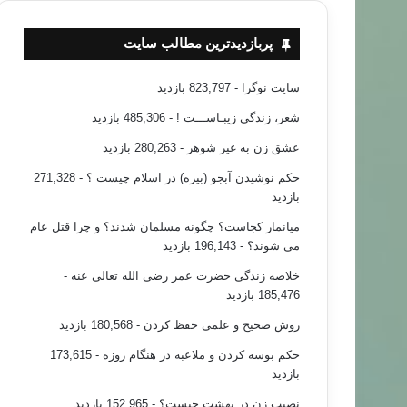
پربازدیدترین مطالب سایت
سایت نوگرا
- 823,797 بازدید
شعر، زندگی زیبـاســـت !
- 485,306 بازدید
عشق زن به غیر شوهر
- 280,263 بازدید
حکم نوشیدن آبجو (بیره) در اسلام چیست ؟
- 271,328
بازدید
میانمار کجاست؟ چگونه مسلمان شدند؟ و چرا قتل عام
می شوند؟
- 196,143 بازدید
خلاصه زندگی حضرت عمر رضی الله تعالی عنه
-
185,476 بازدید
روش صحیح و علمی حفظ کردن
- 180,568 بازدید
حکم بوسه کردن و ملاعبه در هنگام روزه
- 173,615
بازدید
نصیب زن در بهشت چیست؟
- 152,965 بازدید