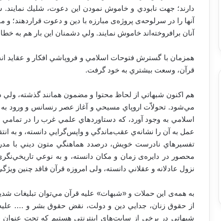
دارند؛ جهت نابودي و خاموش نمودن اين دعوت، شليك نمايند. سر
آنها را در سرلوحه‌ی پروژه‌ی مبارزه با دین و دعوت قراردهند؛ و منج
آنان برافروخته‌اند خاموش نمايند. ولي دشمنان این بار هم به خطا 
همزمان با گسترش فتوحات اسلامي و فروپاشي افكار و عقايد انح
قرآن، وسعت بيشتري به خود گرفت.
هم اكنون شبهاتي از لحاظ محتوا و مضمون همانند گذشته، ولي در
مي‌شود. تحولاّت اروپاي مسيحي و آغاز عصر رنسانس و ورود به 
اسلامي به وجود آورد، كه دستاوردهاي علمي غرب را در تمامي زم
عمل به آن را نشانه‌ي عقب‌ماندگي و واپس‌گرايي دانسته، و به انتقاد
تفسيرهاي نادرست خويش، درصدد هماهنگي متون ديني با مدرنيته ب
محصور در دايره‌ی زمان و مكان دانسته، و به نوعي تاريخي‌‌نگ
نزول عادلانه و عقلاني دانسته، ولی امروزه قرآن فاقد چنين ويژگ
به همه‌ی اين حملات و «شبهات» عليه قرآن مي‌توان تبليغات شدي
از حقوق زنان، جدايي دين و دولت، نقض حقوق بشر و …. عليه ا
شبهاتي در برخي از سايت‌هاي اينترنتي هستيم كه تحت عنوان (ت