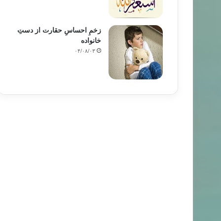
زخمِ احساسِ حقارت از دستِ
خانواده
۰۴/۰۸/۰۳