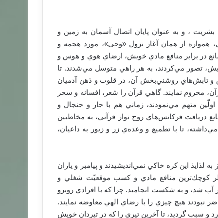
ي بشریت ، و به عنوان پايان اتصال آسمان به زمين و
، همواره از همان آغاز نزول «وحی»، مورد هجمه و
نع در برابر منافع مادي خويش، ارضاي هوي و هوس و
ويش، تصور مي‌كردند، به هر راهي متوسل مي‌شدند. تا
ش و تابش‌هاي روشني‌بخش آن، در قلوب و ذهن آدميان
آن، محروم نمايند. گاهي قرآن را شعر، افسانه و سحر
ولّين متهم مي‌نمودند، زماني هم با جار و جنجال و
مانع دريافت فركانس‌هاي روح نواز قرآني، به مخاطبين
مي‌داشته، تا با تطميع و وعده‌ي زر و زيور به داعيان،
به لذايذ اين كره خاكي نمي‌انديشیدند و پيامبر و ياران
 كوچك‌ترين منافع مادي و كسب موقعيّت شغلي و
ر آب شد، و به شكست ‌انجاميد. چرا كه با افرادي روبرو
ضر نبودند هيچ چيزي را با رضاي الهي معاوضه نمايند.
و سبب گردید، تا آخرين تيري را كه در تيردان خويش