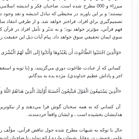
میرزا» و 000 مطرح شده است. صاحبان فکر و انديشه اسلام
نيستند؛ و بر اين باورند در محيطي كه تبادل انديشه و نقد وجود 
تصميم‌گيري براي افراد، فراختر خواهد شد. و از طرفي انتقاد سا
فهم قرآني، مؤثرتر خواهد بود؛ و به تدبّر و تأمل افراد در قرآن 
سوي ایمان تحقيقي سوق خواهد داد. پیام آیات ذیل این حقیقت را 
‏ «وَالَّذِينَ اجْتَنَبُوا الطَّاغُوتَ أَن يَعْبُدُوهَا وَأَنَابُوا إِلَى اللَّهِ لَهُمُ الْبُشْرَى 
‏ كساني كه از عبادت طاغوت دوري مي‌گزينند، و (با توبه و استغفا
اجر و پاداش عظيم خداوندي). مژده بده به بندگانم. ‏
‏ «الَّذِينَ يَسْتَمِعُونَ الْقَوْلَ فَيَتَّبِعُونَ أَحْسَنَهُ أُوْلَئِكَ الَّذِينَ هَدَاهُمُ اللَّهُ وَأ
‏ آن كساني كه به همه سخنان گوش فرا مي‌دهند و از نيكوترين و 
هدايتشان بخشيده است ، و ايشان واقعاً خردمندند. ‏
حال با توجّه به شبهات مطرح شده حول تناقض قرآني، مؤلّف 
علمی خویش، در مقابل شبهات وارده ارائه نمايد، تا صاحبان اندیش