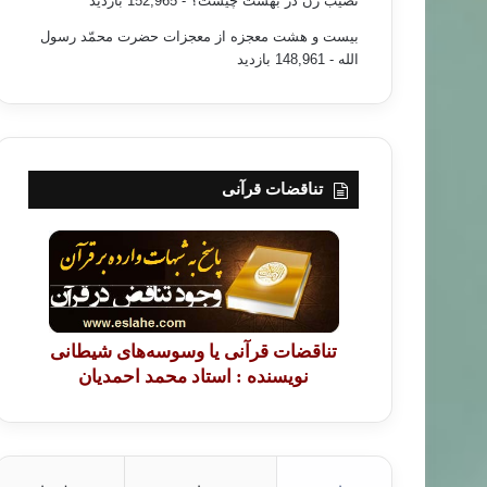
نصیب زن در بهشت چیست؟
- 152,965 بازدید
بیست و هشت معجزه از معجزات حضرت محمّد رسول
الله
- 148,961 بازدید
تناقضات قرآنی
تناقضات قرآنی یا وسوسه‌های شیطانی
نویسنده : استاد محمد احمدیان