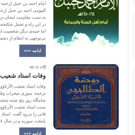
امام احمد بن حنبل (رحمه 
البیومی احمد بن حنبل (رح
به سبب مقاومت ایشان در ب
در این راه و تحمل شکنجه‌
اما جنبه‌ی دیگر شخصیت ای
بی‌توجهی به انتقام از دشم
ادامه »»»
۹۵/۰۸/۰۸
وفات استاد شعیب 
وفات استاد شعیب الأرناؤ
ترجمه: سوزی میحراب وفا
فانی را بدرود گفت. استاد
پایتخت سوریه و در سال ۱۹۲۸،هجری قمری دیده به جهان گشود و در…
ادامه »»»