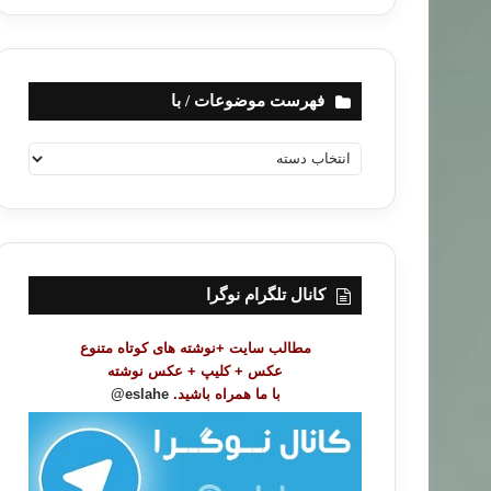
فهرست موضوعات / با
ف
ه
ر
س
ت
م
و
کانال تلگرام نوگرا
ض
و
مطالب سایت +نوشته های کوتاه متنوع
ع
عکس + کلیپ + عکس نوشته
ا
با ما همراه باشید.
eslahe@
ت
/
ب
ا