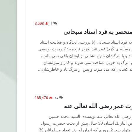
3,598
۱
منحصر به فرد استاد سبحانی
 فرد استاد سبحانی (با بررسی دیدگاه و فعالیت استاد
مسأله ی کُرد) عمر عبدالعزیز ترجمه : کیومرث یوسفی
د و با مرگشان نام و نشانی از ایشان باقی نمی ماند و
م مرگ به خوبی شناخته نمی شوند و قدر و منزلتشان
اند کسانی که می میرند و پس از مرگ یاد و خاطرشان…
185,476
۸۷
 عمر رضی الله تعالی عنه
ی الله تعالی عنه نويسنده: السيد محمد حسين
الحسينی / ترتيب: محمد أمين الباز 1ـ ايشان 30 سال پيش از بعثت حضرت رسول
اکرم صلی الله عليه وسلم متولد شد. 2ـ روزی که ايمان آوردند تعداد مسلمانان 39