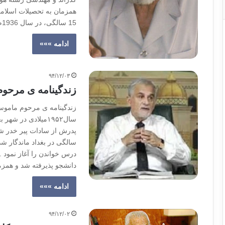
همزمان به تحصیلات اسلامی 
15 سالگی، در سال 1936م به سازمان جوانان اخوان پیوست و…
ادامه »»»
۹۴/۱۲/۰۳
زندگینامه ی مرحو
زندگینامه ی مرحوم ماموس
سال۱۹۵۲میلادی در 
پدرش از سادات پیر خدر شاه
سالگی در بغداد ماندگار شدن
دانشجو پذیرفته شد و همز
ادامه »»»
۹۴/۱۲/۰۲