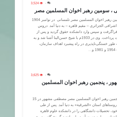
3,524
۰
ی ، سومین رهبر اخوان المسلمین مصر
شیخ عمر التلمسانی ، سومین رهبر اخوان المسلمین مصر تلمسانی در نوامبر 1904
 اشرافی الجزائری – مقیم قاهره – به دنیا آمد. دروس
فراگرفت و سپس وارد دانشکده حقوق گردید و پس از
فارغ‌التحصیلی به امر وکالت پرداخت. وی در 1933م با شیخ حسن‌البنا آشنا شد و به
طور خستگی‌ناپذیری در راه پیشبرد اهداف سازمان،
…
3,625
۰
ر ، پنجمین رهبر اخوان المسلمین
استاد مصطفی مشهور ، پنجمین رهبر اخوان المسلمین مصر مصطفی مشهور در 15
در یکی از روستاهای استان «الشرقیة» به دنیا آمد. پس از طی
د، تحصیلات دانشگاهی را در دانشکده علوم قاهره
شناسی را به دست آورد. او مانند دیگر نخبگان مصری