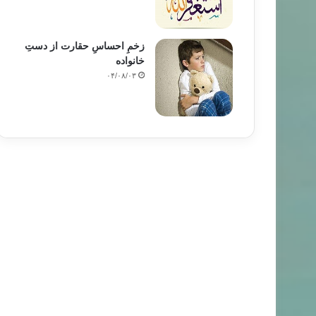
زخمِ احساسِ حقارت از دستِ
خانواده
۰۴/۰۸/۰۳