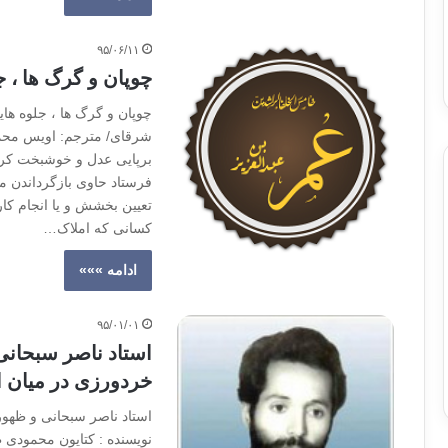
۹۵/۰۶/۱۱
چوپان و گرگ ها ، ج
چوپان و گرگ ها ، جلوه های
شرقای/ مترجم: اویس محمد
برپایی عدل و خوشبخت کردن 
فرستاد حاوی بازگرداندن م
تعیین بخشش و یا انجام کار
کسانی که املاک…
ادامه »»»
۹۵/۰۱/۰۱
استاد ناصر سبحانی
خردورزی در میان 
استاد ناصر سبحانی و ظهو
نویسنده : کتایون محمودی