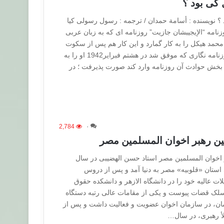
کی بود ؟
 نویسنده : أسامة حمدان / ترجمه : رسول رسولی کیا
نامه “الإيجيبشان جازيت” روزنامه ای که به زبان عربی
حمد هیکل را به کار گمارد و این کار هم پس از سکوت
موافقت آمیز واطسون، روزنامه نگاری که موفق شد در هشتم فبرایر1942 او را به
بخش حوادث آن روزنامه وارد کند صورت پذیرفت ؛ در
2,784
۰
ن رهبر اخوان المسلمین مصر
اخوان المسلمین مصر استاد حسن الهضیبی در سال
ای استان «قلوبیه» مصر به دنیا آمد و پس از دروس
ت عالیه خود را در دانشگاه الازهر و دانشکده حقوق
ه سلک قضات پیوست و یکی از مقامات عالی رتبه دستگاه
ن، در سازمان اخوان عضویت و فعالیت داشت و پس از
لأ رهبری، در سال…