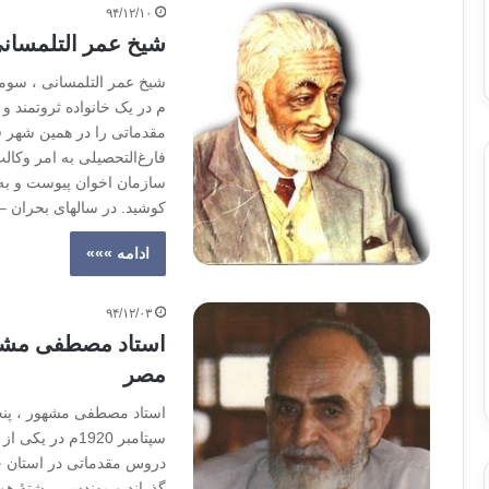
۹۴/۱۲/۱۰
شیخ عمر التلمسان
م در یک خانواده ثروتمند و
مقدماتی را در همین شهر 
سازمان اخوان پیوست و به 
کوشید. در سالهای بحران – 1954 و 1981 و
ادامه »»»
۹۴/۱۲/۰۳
استاد مصطفی مشهو
مصر
سپتامبر 1920م 
دروس مقدماتی در استان خو
گذراند و مهندسی رشتۀ هوا