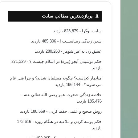
پربازدیدترین مطالب سایت
سایت نوگرا
- 823,879 بازدید
شعر، زندگی زیبـاســـت !
- 485,306 بازدید
عشق زن به غیر شوهر
- 280,263 بازدید
حکم نوشیدن آبجو (بیره) در اسلام چیست ؟
- 271,329
بازدید
میانمار کجاست؟ چگونه مسلمان شدند؟ و چرا قتل عام
می شوند؟
- 196,144 بازدید
خلاصه زندگی حضرت عمر رضی الله تعالی عنه
-
185,476 بازدید
روش صحیح و علمی حفظ کردن
- 180,569 بازدید
حکم بوسه کردن و ملاعبه در هنگام روزه
- 173,616
بازدید