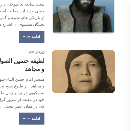
سنت سابقه ی طولانی دارد.
خوبی موید این مطلب است 
از تاریکی های شبهه و گمر
نخبگان همسوی آن اشاره 
ادامه »»»
۹۴/۱۲/۲۹
لطیفه حسین الصولی
و مجاهد
همسر امام حسن البناء شهی
و ‏مجاهد از طلوع صبح نجا
به نیکویی در برابر ‏زنان 
خود در تبعیت از سرور گرام
که، در همان عصر نسلی از ز
ادامه »»»