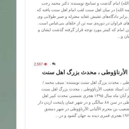
الله) امام گذشت و تسامح نویسنده: دکتر محمد رجب
مه الله) در میان اهل سنت لقب امام اهل سنت یافته که
رابر دادگاه‌های تفتیش عقاید معتزله و صبر طولانی وی
های فراوان در دوره‌ی سه تن از خلفای بنی‌عباس است.
ن امام که کمتر مورد توجه قرار گرفته گذشت ایشان و
نان و…
2,567
۰
الأرناؤوطی ، محدث بزرگ اهل سنت
وطی ، محدث بزرگ اهل سنت نویسنده: سیف محمد /
ت استاد شعیب الأرناؤوطی ، محدث بزرگ اهل سنت
شامگاه روز پنج شنبه ششم آبان ماه سال ۱۳۹۵ هجری شمسی محدث کبیر اهل
سنت استاد شعیب الأرناؤوطی در سن ۸۸ سالگی و در شهر عمان پایتخت اردن دار
 شعیب بن محرم الألبانی الأرناؤوطی در شهر دمشق