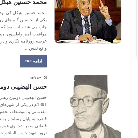
محمد حسنین هیکل 
محمد حسنین هیکل کی بود ؟
یکی از نخستین گام های روز
چاپ می شد ، این بود که م
عرصه روزنامه نگاری و در 
واقع نقش…
ادامه »»»
۹۴/۱۱/۲۰
حسن الهضیبی دومی
حسن الهضیبی دومین رهبر 
1891م در یکی از شهره
مقدماتی و متوسطه، تحصیلا
قاهره به پایان رساند و ب
قضائی مصر شد. وی همزما
ترور شهید حسن البناء و خ