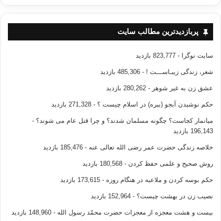
پربازدیدترین مطالب سایت
سایت نوگرا
- 823,777 بازدید
شعر، زندگی زیبـاســـت !
- 485,306 بازدید
عشق زن به غیر شوهر
- 280,262 بازدید
حکم نوشیدن آبجو (بیره) در اسلام چیست ؟
- 271,328 بازدید
میانمار کجاست؟ چگونه مسلمان شدند؟ و چرا قتل عام می شوند؟
-
196,143 بازدید
خلاصه زندگی حضرت عمر رضی الله تعالی عنه
- 185,476 بازدید
روش صحیح و علمی حفظ کردن
- 180,568 بازدید
حکم بوسه کردن و ملاعبه در هنگام روزه
- 173,615 بازدید
نصیب زن در بهشت چیست؟
- 152,964 بازدید
بیست و هشت معجزه از معجزات حضرت محمّد رسول الله
- 148,960 بازدید