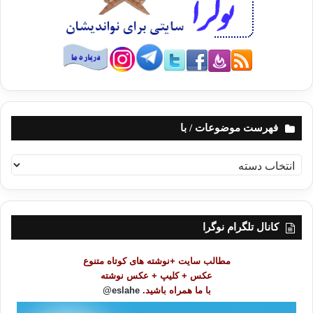
فهرست موضوعات / با
ف
ه
ر
س
ت
کانال تلگرام نوگرا
م
و
مطالب سایت +نوشته های کوتاه متنوع
ض
عکس + کلیپ + عکس نوشته
و
با ما همراه باشید.
eslahe@
ع
ا