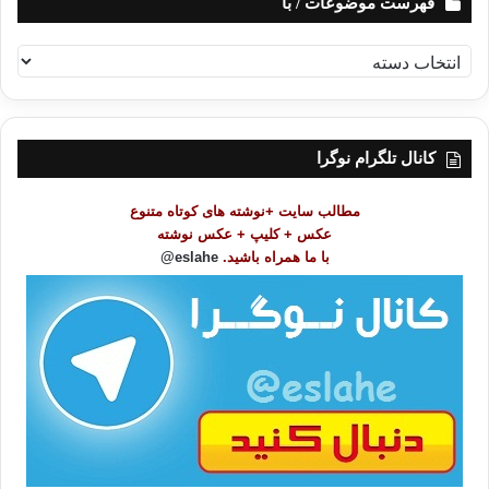
فهرست موضوعات / با
ف
ه
ر
س
ت
کانال تلگرام نوگرا
م
و
مطالب سایت +نوشته های کوتاه متنوع
ض
عکس + کلیپ + عکس نوشته
و
با ما همراه باشید.
eslahe@
ع
ا
ت
/
ب
ا