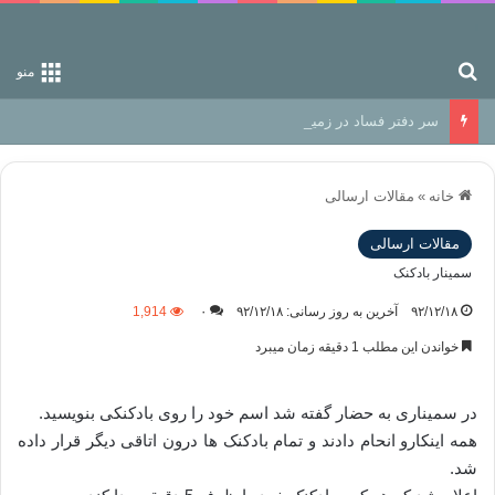
جستجو برای
منو
سر دفتر فساد در زمین‌، دوری وکناره‌گیری از راه خداست‌!
خانه
»
مقالات ارسالی
مقالات ارسالی
سمینار بادکنک
۹۲/۱۲/۱۸
آخرین به روز رسانی: ۹۲/۱۲/۱۸
۰
1,914
خواندن این مطلب 1 دقیقه زمان میبرد
در سمیناری به حضار گفته شد اسم خود را روی بادکنکی بنویسید.
همه اینکارو انحام دادند و تمام بادکنک ها درون اتاقی دیگر قرار داده
شد.