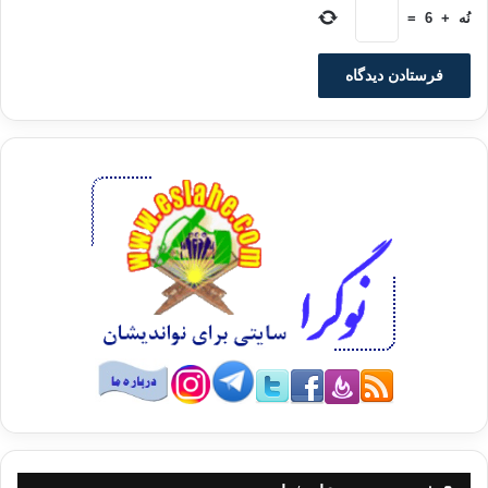
نُه
+
6
=