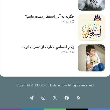
چگونه به آثار استغفار دست بیابیم؟
۰۴/۰۸/۰۳
زخمِ احساسِ حقارت از دستِ خانواده
۰۴/۰۸/۰۳
Copyright © 1385-1405 Eslahe.com All rights reserved
خوراک
فیس
X
اینستاگرام
تلگرام
بوک