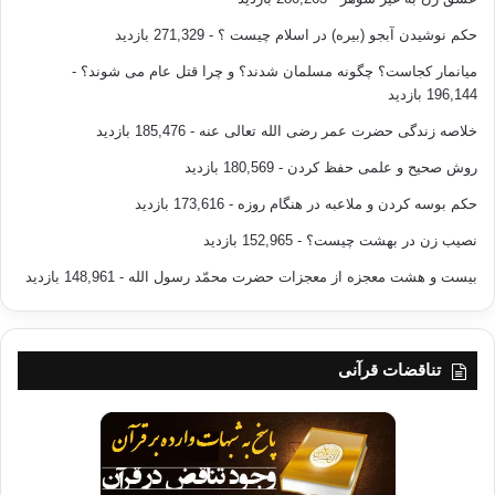
حکم نوشیدن آبجو (بیره) در اسلام چیست ؟
- 271,329 بازدید
میانمار کجاست؟ چگونه مسلمان شدند؟ و چرا قتل عام می شوند؟
-
196,144 بازدید
خلاصه زندگی حضرت عمر رضی الله تعالی عنه
- 185,476 بازدید
روش صحیح و علمی حفظ کردن
- 180,569 بازدید
حکم بوسه کردن و ملاعبه در هنگام روزه
- 173,616 بازدید
نصیب زن در بهشت چیست؟
- 152,965 بازدید
بیست و هشت معجزه از معجزات حضرت محمّد رسول الله
- 148,961 بازدید
تناقضات قرآنی