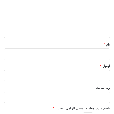
د
گ
ا
ه
*
نام
*
ایمیل
*
وب‌ سایت
پاسخ دادن معادله امنیتی الزامی است .
*