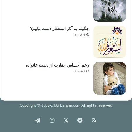
چگونه به آثار استغفار دست بیابیم؟
۰۴/۰۸/۰۳
زخمِ احساسِ حقارت از دستِ خانواده
۰۴/۰۸/۰۳
Copyright © 1385-1405 Eslahe.com All rights reserved
خوراک
فیس
X
اینستاگرام
تلگرام