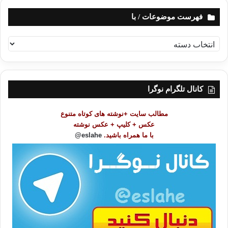
سراسر جهان عرب نیز حضور دارند. به این کارها می‌پردازند، درحالی‌
فهرست موضوعات / با
که خوب می‌دانند که
رسانه‌ها امروزه جزیی از سلاح کشتار جمعی
شده‌اند که وجدان انسان‌ها را فاسد می‌کند، روح و احساس آنها را
ف
می‌کشد و از انسانیت تهی‌شان می‌کند حتی اگر به ظاهر زنده باشند
.
ه
ر
س
جهاد نکاح
جهاد نکاح در سوریه
ت
کانال تلگرام نوگرا
م
حقیقت جهاد نکاح
حکم جهاد نکاح
و
مطالب سایت +نوشته های کوتاه متنوع
ض
فتوای جهاد نکاح
عکس + کلیپ + عکس نوشته
و
با ما همراه باشید.
eslahe@
ع
ا
کپی آدرس
ت
/
ب
ا