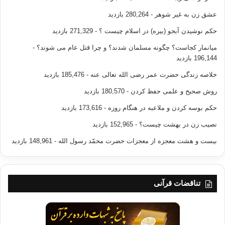
عشق زن به غیر شوهر
- 280,264 بازدید
حکم نوشیدن آبجو (بیره) در اسلام چیست ؟
- 271,329 بازدید
میانمار کجاست؟ چگونه مسلمان شدند؟ و چرا قتل عام می شوند؟
-
196,144 بازدید
خلاصه زندگی حضرت عمر رضی الله تعالی عنه
- 185,476 بازدید
روش صحیح و علمی حفظ کردن
- 180,570 بازدید
حکم بوسه کردن و ملاعبه در هنگام روزه
- 173,616 بازدید
نصیب زن در بهشت چیست؟
- 152,965 بازدید
بیست و هشت معجزه از معجزات حضرت محمّد رسول الله
- 148,961 بازدید
تناقضات قرآنی