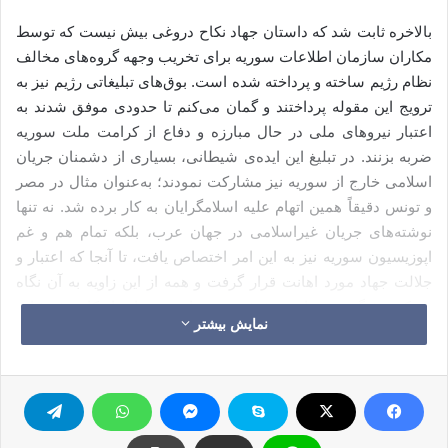
بالاخره ثابت شد که داستان جهاد نکاح دروغی بیش نیست که توسط
مکاران سازمان اطلاعات سوریه برای تخریب وجهه گروه‌های مخالف
نظام رژیم ساخته و پرداخته شده است. بوق‌های تبلیغاتی رژیم نیز به
ترویج این مقوله پرداختند و گمان می‌کنم تا حدودی موفق شدند به
اعتبار نیروهای ملی در حال مبارزه و دفاع از کرامت ملت سوریه
ضربه بزنند. در تبلیغ این ایده‌ی شیطانی، بسیاری از دشمنان جریان
اسلامی خارج از سوریه نیز مشارکت نمودند؛ به‌عنوان مثال در مصر
و تونس دقیقاً همین اتهام علیه اسلامگرایان به کار برده شد. نه تنها
نوشته‌های جریان غیراسلامی در جهان عرب، بلکه تمام هم و غم
اپوزیسیون سوریه نیز به این امر اختصاص یافت، تا آنجا که اعتبار و
جلالت جهاد مورد اهانت قرار گرفت و همه از این زاویه به آن نگاه
‌می‌کردند؛ گویی جهاد، پوشش و دستاویزی برای ارتکاب فحشا و
نمایش بیشتر
ترویج آن می‌باشد.
درحالی‌ که برخی رسانه‌های عربی شادمانه این حکایت را روایت
می‌کردند، رسانه‌های فرانسوی از جمله روزنامه «لوموند» و «کانال
۲۴» تلویزیون فرانسه دروغ بودن جهاد نکاح را افشا نمودند. لوموند