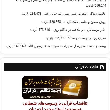
میانمار کجاست؟ چگونه مسلمان شدند؟ و چرا قتل عام می شوند؟
-
196,144 بازدید
خلاصه زندگی حضرت عمر رضی الله تعالی عنه
- 185,476 بازدید
روش صحیح و علمی حفظ کردن
- 180,568 بازدید
حکم بوسه کردن و ملاعبه در هنگام روزه
- 173,616 بازدید
نصیب زن در بهشت چیست؟
- 152,965 بازدید
بیست و هشت معجزه از معجزات حضرت محمّد رسول الله
- 148,960 بازدید
تناقضات قرآنی
تناقضات قرآنی یا وسوسه‌های شیطانی
نویسنده : استاد محمد احمدیان