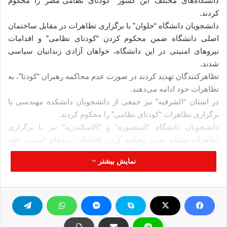
دانشگاه‌های مختلف این کشور “کودتای نظامی”مصر را محکوم
کردند.
دانشجویان دانشگاه “حلوان” با برگزاری تظاهرات در مقابل ساختمان
اصلی دانشگاه ضمن محکوم کردن “کودتای نظامی” و اقدامات
نیروهای امنیتی در این دانشگاه، خواهان آزادی زندانیان سیاسی
شدند.
تظاهرکنندگان تهدید کردند در صورت عدم محاکمه رهبران “کودتا”، به
تظاهرات خود ادامه می‌دهند.
در استان “الشرقیه” نیز جمعی از دانشجویان دانشکده مهندسی با
برگزاری تظاهرات “کودتای نظامی” را محکوم کردند.
دانشجویان دانشگاه “المنصوره” و “الاسکندریه” نیز با برگزاری
تظاهرات مشابه ضمن محکوم کردن اقدامات نیروهای امنیتی علیه
دانشجویان معترض، خواهان آزادی هرچه سریعتر زندانیان سیاسی
نمایش بیشتر
شدند.
تظاهرکنندگان ضمن حمل تصاویر بازداشت شدگان و کشته شدگان
تظاهرات‌ اخیر مخالفت خود را با سیاست‌های دولت موقت مصر
اعلام کردند.
همچنین “جنبش دانشجویان علیه کودتا” در دانشگاه “دمنهور” واقع در