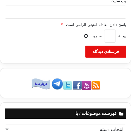
وب‌ سایت
پاسخ دادن معادله امنیتی الزامی است .
*
دو
+
=
ده
فهرست موضوعات / با
ف