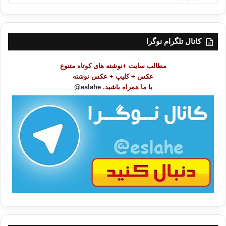
ه
ر
س
ت
کانال تلگرام نوگرا
م
و
مطالب سایت +نوشته های کوتاه متنوع
ض
عکس + کلیپ + عکس نوشته
و
با ما همراه باشید.
eslahe@
ع
ا
ت
/
ب
ا