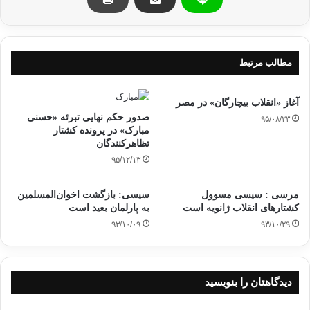
استان “الجیزة” با برگزاری تظاهرات “کودتای نظامی” را محکوم و
مخالفت خود را با قانون بازگشت نیروهای امنیتی به دانشگاه اعلام
کردند.
مطالب مرتبط
ادامه تظاهرات
دانشجویان
مصر
آغاز «انقلاب بیچارگان» در مصر
صدور حکم نهایی تبرئه «حسنی
۹۵/۰۸/۲۳
کپی آدرس
مبارک» در پرونده کشتار
تظاهرکنندگان
۹۵/۱۲/۱۳
مرسی : سیسی مسوول
سیسی: بازگشت اخوان‌المسلمین
کشتارهای انقلاب ژانویه است
به پارلمان بعید است
۹۳/۱۰/۰۹
۹۳/۱۰/۲۹
دیدگاهتان را بنویسید