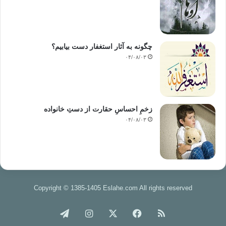
چگونه به آثار استغفار دست بیابیم؟
۰۴/۰۸/۰۳
زخمِ احساسِ حقارت از دستِ خانواده
۰۴/۰۸/۰۳
Copyright © 1385-1405 Eslahe.com All rights reserved
خوراک
فیس
X
اینستاگرام
تلگرام