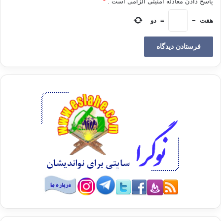
پاسخ دادن معادله امنیتی الزامی است .
*
سن ازدواج برای وی بالا می رود
بلکه در صورت انتخاب یک فرد به
عنوان مرد و یا زن زندگی پس از مواجهه با اولین مشکل این تردید
هفت
−
=
دو
برایش ایجاد می شود که اگر کمی بیشتر دقت می کرد گزینه بهتری
را می توانست به دست بیاورد بر همین اساس برای رفع دردهای
زندگی باز هم دلخوش به فضایی می شود که پیش از آن ساعت ها
عمر خود را پای آن می گذاشت و چشمان خویش را محصور پیام
هایی از جنس مجازی می کرد.
به هر صورت آن دسته از جوانانی که هزاران دوست را در کنار خود
جمع کرده اند باید به این نکته بیاندیشند که دنیای مجازی با دنیای
واقعی فاصله ای از زمین تا آسمان دارد پس نباید خود را دلخوش به
کلماتی کنند که به صورت ذهنی و غیر قابل باور چشم نوازی می کنند
و آنان را به برده هایی که هر روز خواهان تغییر شکل دادن هستند
مبدل سازد.
شاید به جرات بتوان گفت فیس بوک برده پروری نوینی
را به وجود آورده تا افراد هر روز در قالبی جدید ظاهر شوند تا
زندگیشان پر از انسان هایی جدید شود
.
انسان هایی که گاه می توانند
مرز خطر را درنوردند و حادثه ساز باشند.