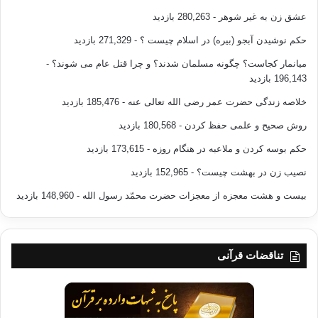
عشق زن به غیر شوهر
- 280,263 بازدید
حکم نوشیدن آبجو (بیره) در اسلام چیست ؟
- 271,329 بازدید
میانمار کجاست؟ چگونه مسلمان شدند؟ و چرا قتل عام می شوند؟
-
196,143 بازدید
خلاصه زندگی حضرت عمر رضی الله تعالی عنه
- 185,476 بازدید
روش صحیح و علمی حفظ کردن
- 180,568 بازدید
حکم بوسه کردن و ملاعبه در هنگام روزه
- 173,615 بازدید
نصیب زن در بهشت چیست؟
- 152,965 بازدید
بیست و هشت معجزه از معجزات حضرت محمّد رسول الله
- 148,960 بازدید
تناقضات قرآنی