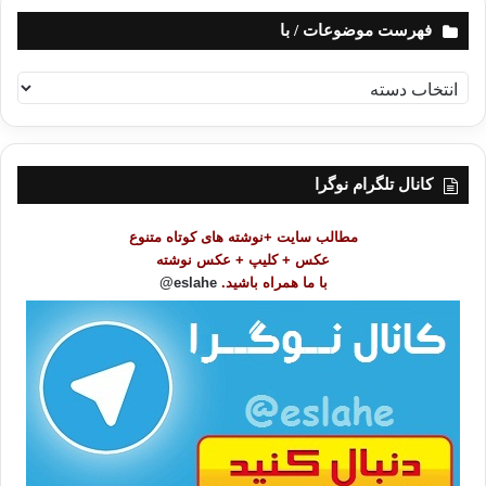
فهرست موضوعات / با
برده
رابطه
فیس بوک
مجازی
ف
کپی آدرس
ه
ر
س
ت
کانال تلگرام نوگرا
م
و
مطالب سایت +نوشته های کوتاه متنوع
ض
عکس + کلیپ + عکس نوشته
و
با ما همراه باشید.
eslahe@
ع
ا
ت
/
ب
ا