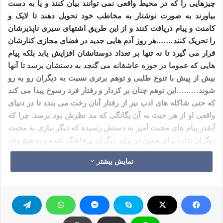
چیزهایی را که در محیط واقعی نمی توانند بیان کنند و یا به دست
بیاورند به صورت نوشتار به مخاطب خود تحویل دهند تا لایک و
کامنت و پیام دریافت کنند و از این طریق اشتهای سیری ناپذیرشان
را تحریک کنند…….هر روز آدم هایی جدید در فضای مجازی کنارشان
قرار می گیرد تا نه تنها بر تعداد دوستانشان افزایش یابد بلکه پیام
هایی که عموما در حوزه عاشقانه می گنجد به دستشان برسد تا آنها
بیش از پیش با تنوع طلبی و توهم برتری نسبت به دیگران رو به رو
شوند
………
این توهم چنان بر کردار و رفتار فرد رسوخ پیدا می کند
که حتی شاکله های ادب نیز از رفتار آنان رخت می بندد تا در دنیای
واقعی او از هر حیث به آن یگانگی که مد نظرش بود برسد. چرا که
آنقدر پیام های محبت آمیز به دستش رسیده که دیگر نیازی به محبت
دیگران ندارد برای همین در برابر دیگران پرخاشگر شده و به هیچ وجه
نمی تواند قبول کند که جایی از زندگیش دچار مشکل است
……..
جدا
نمایش بیشتر
شدن از شخصیت واقعی یک بعد ماجراست. متاسفانه تعریف ها و
کلمات پر از عشق و محبت که از هزاران نفر به صورت روزانه به
دست این تعداد از جوانان می رسد سطح توقعات آنان را به صورت
جنون آمیزی بالا می برد و عرصه را چنان بر آنان تنگ می کند که دیگر
هر کسی را همتراز خود نمی یابند و و نمی توانند به گزینه هایی