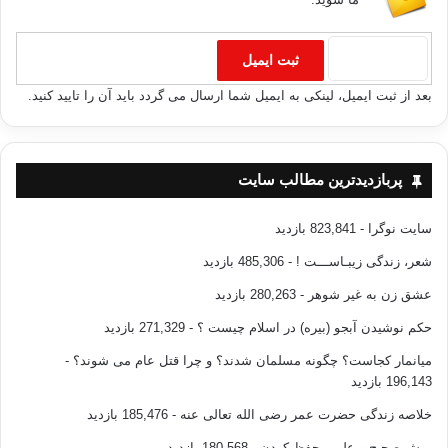
بعد از ثبت ایمیل، لینکی به ایمیل شما ارسال می گردد باید آن را تایید کنید.
پربازدیدترین مطالب سایت
سایت نوگرا
- 823,841 بازدید
شعر، زندگی زیبـاســـت !
- 485,306 بازدید
عشق زن به غیر شوهر
- 280,263 بازدید
حکم نوشیدن آبجو (بیره) در اسلام چیست ؟
- 271,329 بازدید
میانمار کجاست؟ چگونه مسلمان شدند؟ و چرا قتل عام می شوند؟
-
196,143 بازدید
خلاصه زندگی حضرت عمر رضی الله تعالی عنه
- 185,476 بازدید
روش صحیح و علمی حفظ کردن
- 180,568 بازدید