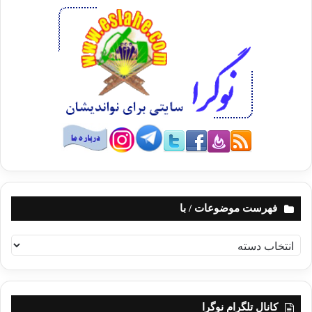
فهرست موضوعات / با
ف
ه
ر
س
ت
کانال تلگرام نوگرا