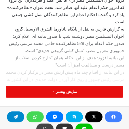
گروه اخوان المسلمین مصر از ۵۲۹ نفر اعضا و طرفداران این گروه
که امروز حکم اعدام علیه آنها صادر شد، تحت عنوان «تظاهرکننده»
یاد کرد و گفت: احکام اعدام این تظاهرکنندگان نسل کشی جمعی
است.
به گزارش فارس به نقل از پایگاه پاناورما الشرق الاوسط، گروه
اخوان المسلمین مصر دوشنبه شب با صدور بیانیه ای اعلام کرد:
صدور حکم اعدام برای 528 تظاهرکننده حامی محمد مرسی رئیس
جمهوری معزول مصر، “نسل کشی گروهی جدیدی” است.
این بیانیه افزود: هدف از این احکام همان “خارج کردن انقلاب از
مسیر درست و مسالمت آمیز آن است”.
در این بیانیه از اقدام چند ماه پیش ارتش مصر در برکنار کردن محمد
مرسی رئیس جمهور و روی کار آوردن دولت جدیدی در این کشور به
کودتا یاد شده و آمده است: کودتای نظامی از نهادهای کشور سوء
نمایش بیشتر
استفاده و از رسانه ها برای گمراه کردن مردم و از ارتش و پلیس
برای قتل ملت بهره برداری کرده است و امروز از دستگاه قضایی
بهره برداری می کند تا نسل کشی گروهی جدیدی را مرتکب شود که
زشتی و پلیدی آن فراتر از کشتار روستای دنشوای در سال 1906
میلادی است.