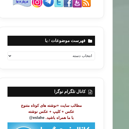
فهرست موضوعات / با
ف
ه
ر
س
ت
م
و
کانال تلگرام نوگرا
ض
و
مطالب سایت +نوشته های کوتاه متنوع
ع
عکس + کلیپ + عکس نوشته
ا
با ما همراه باشید.
eslahe@
ت
/