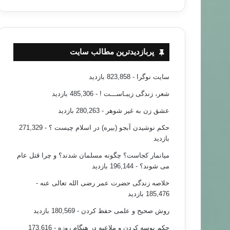
پربازدیدترین مطالب سایت
سایت نوگرا
- 823,858 بازدید
شعر، زندگی زیبـاســـت !
- 485,306 بازدید
عشق زن به غیر شوهر
- 280,263 بازدید
حکم نوشیدن آبجو (بیره) در اسلام چیست ؟
- 271,329
بازدید
میانمار کجاست؟ چگونه مسلمان شدند؟ و چرا قتل عام
می شوند؟
- 196,144 بازدید
خلاصه زندگی حضرت عمر رضی الله تعالی عنه
-
185,476 بازدید
روش صحیح و علمی حفظ کردن
- 180,569 بازدید
حکم بوسه کردن و ملاعبه در هنگام روزه
- 173,616