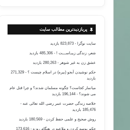
پربازدیدترین مطالب سایت
سایت نوگرا
- 823,873 بازدید
شعر، زندگی زیبـاســـت !
- 485,306 بازدید
عشق زن به غیر شوهر
- 280,263 بازدید
حکم نوشیدن آبجو (بیره) در اسلام چیست ؟
- 271,329
بازدید
میانمار کجاست؟ چگونه مسلمان شدند؟ و چرا قتل عام
می شوند؟
- 196,144 بازدید
خلاصه زندگی حضرت عمر رضی الله تعالی عنه
-
185,476 بازدید
روش صحیح و علمی حفظ کردن
- 180,569 بازدید
حکم بوسه کردن و ملاعبه در هنگام روزه
- 173,616