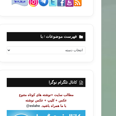
فهرست موضوعات / با
ف
ه
ر
س
ت
م
و
کانال تلگرام نوگرا
ض
و
مطالب سایت +نوشته های کوتاه متنوع
ع
عکس + کلیپ + عکس نوشته
ا
با ما همراه باشید.
eslahe@
ت
/