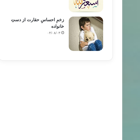
زخمِ احساسِ حقارت از دستِ
خانواده
۰۴/۰۸/۰۳