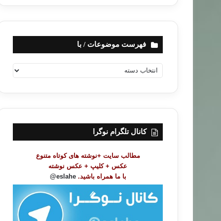
فهرست موضوعات / با
ف
ه
ر
س
ت
م
و
کانال تلگرام نوگرا
ض
و
مطالب سایت +نوشته های کوتاه متنوع
ع
عکس + کلیپ + عکس نوشته
ا
با ما همراه باشید.
eslahe@
ت
/
ب
ا