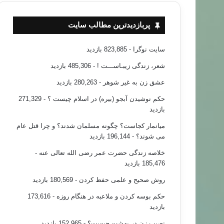
پربازدیدترین مطالب سایت
سایت نوگرا
- 823,885 بازدید
شعر، زندگی زیبـاســـت !
- 485,306 بازدید
عشق زن به غیر شوهر
- 280,263 بازدید
حکم نوشیدن آبجو (بیره) در اسلام چیست ؟
- 271,329
بازدید
میانمار کجاست؟ چگونه مسلمان شدند؟ و چرا قتل عام
می شوند؟
- 196,144 بازدید
خلاصه زندگی حضرت عمر رضی الله تعالی عنه
-
185,476 بازدید
روش صحیح و علمی حفظ کردن
- 180,569 بازدید
حکم بوسه کردن و ملاعبه در هنگام روزه
- 173,616
بازدید
نصیب زن در بهشت چیست؟
- 152,965 بازدید