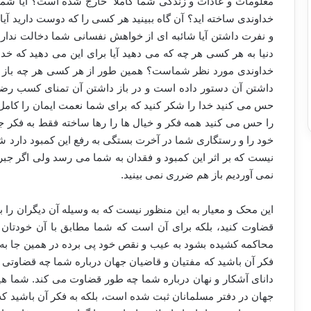
معلومات و عادات و زندگی شما کاملا” خارج شده است؟ آیا شما 
خداوندی ساخته اید؟ آن گاه ببینید هر کسی را که دوست دارید آی
و نفرت داشتن آیا شائبه ای از خواهش نفسانی شما دخالت ندارد
دنیا به هر کسی هر چه که می دهید آیا برای این می دهید که خ
خداوندی مورد نظر شماست؟ همین طور از هر کسی هر چه باز می دا
داشتن آن دستور داده است و در باز داشتن آن تمنای کسب رضایت
حس می کنید خدا را شکر کنید که برای شما نعمت ایمان را کامل
را حس می کنید همه فکر و خیال ها را رها ساخته فقط به فکر 
خود را و رستگاری شما در آخرت بستگی به رفع این کمبود دارد شم
نیست که بر اثر این کمبود و فقدان به شما می رسد ولی اگر جبرا
نمی آوردیم باز هم ضرری نمی بینید.
این محک و معیار به این منظور نیست که به وسیله آن دیگران را بی
قضاوت کنید، بلکه برای آن است که شما مطابق با آن خودتان را
محاکمه کشیده بشود به عیب و نقص خود پی برده در همین جا به 
فکر آن باشید که مفتیان و قاضیان جهان درباره شما چه قضاوتی م
دانای آشکار و نهان درباره شما چه طور قضاوت می کند. شما هیچ 
جهان در دفتر مسلمانان ثبت شده است، بلکه به فکر آن باشید که 