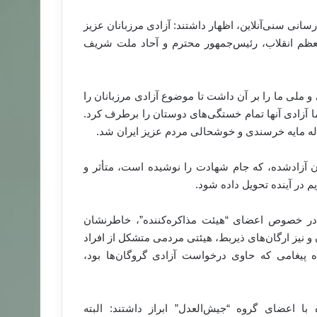
سانی سنی‌آنلاین، اظهار داشتند: آزادی مرزبانان عزیز
 معظم انقلاب، رئیس‌جمهور محترم و آحاد ملت شریف
و ملی ما را بر آن داشت تا موضوع آزادی مرزبانان را
ما آزادی آنها تمام خستگی‌های دوستان را برطرف کرد.
أله مایه خرسندی و خوشحالی مردم عزیز ایران شد.
نان آزادشده، ‌که جام شهادت را نوشیده است، متأثر و
م در آینده تحویل داده شود.
ین در خصوص اعضای “هیئت مذاکره‌کننده”، خاطرنشان
 و نیز ارگان‌های ذیربط، هیئتی مردمی متشکل از افراد
ه پیغامی که حاوی درخواست آزادی گروگا‌ن‌ها بود،
ا اعضای گروه “جیش‌العدل” ابراز داشتند: البته