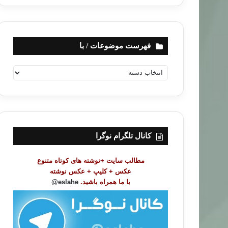
فهرست موضوعات / با
ف
ه
ر
س
ت
م
و
کانال تلگرام نوگرا
ض
و
مطالب سایت +نوشته های کوتاه متنوع
ع
عکس + کلیپ + عکس نوشته
ا
با ما همراه باشید.
eslahe@
ت
/
ب
ا