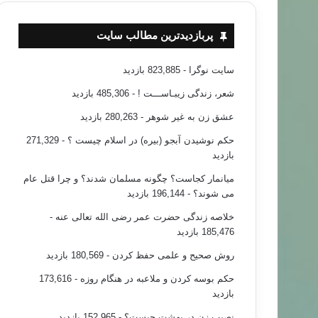
پربازدیدترین مطالب سایت
سایت نوگرا
- 823,885 بازدید
شعر، زندگی زیبـاســـت !
- 485,306 بازدید
عشق زن به غیر شوهر
- 280,263 بازدید
حکم نوشیدن آبجو (بیره) در اسلام چیست ؟
- 271,329
بازدید
میانمار کجاست؟ چگونه مسلمان شدند؟ و چرا قتل عام
می شوند؟
- 196,144 بازدید
خلاصه زندگی حضرت عمر رضی الله تعالی عنه
-
185,476 بازدید
روش صحیح و علمی حفظ کردن
- 180,569 بازدید
حکم بوسه کردن و ملاعبه در هنگام روزه
- 173,616
بازدید
نصیب زن در بهشت چیست؟
- 152,965 بازدید