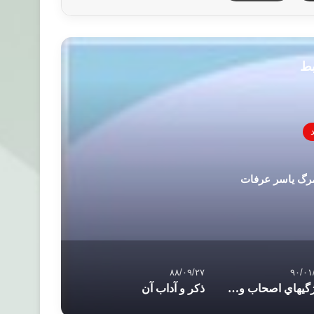
بط
رگ یاسر عرفات
۸۸/۰۹/۲۷
۹۰/۰۱
ويژگيهاي اصحاب و همراهان پيامبر در قرآن
ذکر و آداب آن