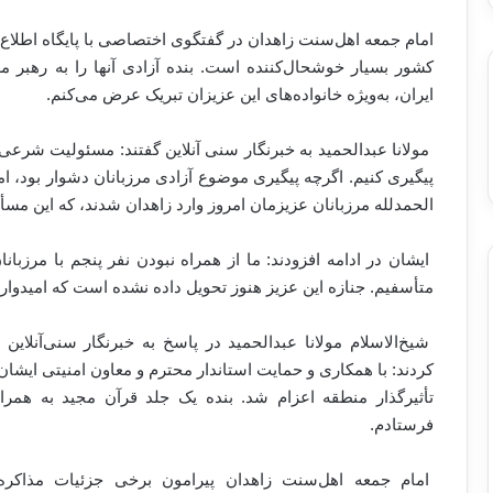
امام جمعه اهل‌سنت زاهدان در گفتگوی اختصاصی با پایگاه اطلاع‌ر
کشور بسیار خوشحال‌کننده است. بنده آزادی آنها را به رهبر
ایران، به‌ویژه خانواده‌های این عزیزان تبریک عرض می‌کنم.
مولانا عبدالحمید به خبرنگار سنی آنلاین گفتند: مسئولیت شرعی 
پیگیری کنیم. اگرچه پیگیری موضوع آزادی مرزبانان دشوار بود، ا
الحمدلله مرزبانان عزیزمان امروز وارد زاهدان شدند، که این مس
ایشان در ادامه افزودند: ما از همراه نبودن نفر پنجم با مرزبا
متأسفیم. جنازه این عزیز هنوز تحویل داده نشده است که امیدواری
شیخ‌الاسلام مولانا عبدالحمید در پاسخ به خبرنگار سنی‌آنلا
کردند: با همکاری و حمایت استاندار محترم و معاون امنیتی ایشان
تأثیرگذار منطقه اعزام شد. بنده یک جلد قرآن مجید به همرا
فرستادم.
امام جمعه اهل‌سنت زاهدان پیرامون برخی جزئیات مذاکره ب