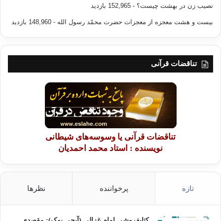
نصیب زن در بهشت چیست؟
- 152,965 بازدید
گفته‌ها و نوشته‌های بنیانگذاران آن اشاراتی اجمالی می‌شود.
بیست و هشت معجزه از معجزات حضرت محمّد رسول الله
- 148,960 بازدید
معنا و مفهوم اسلامی سازی دانش
«اسلامی بودن معرفت» یا «اسلامی سازی معرفت» به معنای
تناقضات قرآنی
کشف، تدوین ابلاغ و نشر معرفت از زاویه جهان‌بینی اسلامی درباره
جهان، زندگی و انسان است.
عده‌ای دیگر آن را قطع ارتباط میان دستاوردهای علمی‌ـ تمدنی
بشری و منابع فلسفی تحصلی با انواع مختلفی که دارد و به کارگیری
مجدد این علوم در یک نظام روشمند دینی غیرتحصلی می‌دانند.
تناقضات قرآنی یا وسوسه‌های شیطانی
نویسنده : استاد محمد احمدیان
بنابراین اسلامی‌سازی دانش بر اساس این تعریف‌ها امری کاملاً
منطقی و متناسب است؛ به‌گونه‌ای‌که سایر امور معرفتی، نوعی
خروج از قاعده و متنافر با طبیعت اشیا به حساب می‌آیند؛ بویژه اگر
تازه
پرخواننده
نظرها
این مطلب دانسته شود که واژه «اسلامی‌سازی» گاه ممکن است از
دایره دین اسلام فراتر رود و هر آنچه که در حوزه ایمان اصیل به
وحدانیت خداوند جریان دارد را در بر بگیرد.
کتابفروشی امام غزالی (آیجی بوک): مقصدی