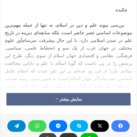
چکیده
بررسی پیوند علم و دین در اسلام، نه تنها از جمله مهم‌ترین
موضوعات اساسی عصر حاضر است، بلکه سابقه‌ای دیرینه در تاریخ
علم در تمدن اسلامی دارد. با این حال پیشرفت سرسام‌آور علوم
مختلف در جهان غرب از یک سو و انحطاط علمی، سیاسی،
فرهنگی، نظامی و اقتصادی جهان اسلام از سوی دیگر، طرح این
پرسش را در پی داشت که گویا اسلام با علم و دانایی مخالفت
بنیادی دارد؛ از این رو عده‌ای بر این باور شدند که اسلام عامل
اساسی عقب‌ماندگی جهان اسلام است؛ به همین سبب زمینه ضدیت
با اسلام از یک سو و غربگرایی، غربزدگی و تلاش برای غربی سازی
جهان اسلام از سوی دیگر فراهم شد. عده‌ای نیز با این باور که این
نمایش بیشتر
شیوه رویکرد به دین اسلام نادرست و غیرحقیقی است، راه اصلاحات
را در پیش گرفته و به بازسازی اندیشه اسلامی پرداختند. این گفتمان
که از زمان مرحوم «سیدجمال» و «شیخ‌محمد‌عبده» شروع شد، به
دست شاگردان و پیروان آنان در دوره‌های بعد گسترش یافت تا این‌که
به اسلامی‌سازی دانش انجامید.