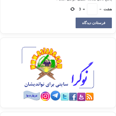
را به قلب آدمي برسانيد و اگر توانستيد قلب را كه مركز فرماندهي است، به
هشت
−
=
3
تصرف خود
در آوريد،بر كل حكومت آدمي تسلط يا فته ايد.يكي از شياطين از جاي خود بر
خاست و
گفت:اي رئيس بزرگ،عبور از اين دروازه ها كار آساني نيست و اگر عـده اي
نتوانند
خـود را به پشت بـرج و باروهـا برسانند،گذر از اين دروازه ها تقريباً غير ممكن
ومحال است.ابليس سرش را تكان داد و گفت: من هم مي خواستم همين را
بگويم . براي گذر
از دروازه ها بايد از نيروهاي خود آدمي استفاده كنيد.حال كداميك از شما مي
دانيد
چه نيرويي براي اين منظور مناسب است؟يكي از فرماندهان ارشد كه جلو همه
نشسته بود و
هزاران سال از عمرش مي گذشت، گفت:من در اين مورد تجربه ي زيادي
دارم.بهترين
نيرو،نيروي نفس اماره ي آدمي است.
ابليس كه از زيركي او خوشحال شده بود ،با