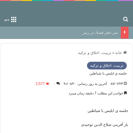
جستجو برای
منو
سر دفتر فساد در زمین‌، دوری وکناره‌گیری از راه خداست‌!
خانه
»
تربیت، اخلاق و تزکیه
تربیت، اخلاق و تزکیه
جلسه ي ابلیس با شیاطین
۸۷/۰۲/۲۳
آخرین به روز رسانی: ۹۱/۰۸/۲۰
۰
2,577
خواندن این مطلب 7 دقیقه زمان میبرد
جلسه ي ابلیس با شیاطین
باز آفرينی:صلاح الدين توحيدی