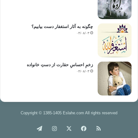
زبان عبور
كنند،قلب اكنون تمام سياه شده است و شما نيز كه سياه هستيد همگام حمله
تشخيص داده
نمي شويد و مي توانيد به را حتي قلب را تصرف نماييد ودر آن بذرشهوت،
چگونه به آثار استغفار دست بیابیم؟
شرك،نفاق،كفر
۰۴/۰۸/۰۳
والحاد بپاشيد ومنتظر نتيجه شويد.نتيجه ي آن اضافه شدن برادرجديدي از
نوادگان آدم
به جمع شماست زيرا قلب شكست خورده و مركز فرماندهي به نفس كه تحت
اختيار
شماست،واگذار شده است.اگر زماني احساس نموديد كه قلب دوباره مي
زخمِ احساسِ حقارت از دستِ خانواده
خواهد زمام امور را
۰۴/۰۸/۰۳
به دست گيرد،بين قلب ونفس اماره صلح بر قرار كرده و آنها را به عقد ازدواج
هم
درآوريد ونفس را به صورت عروسي بسيار زيبا جلوه گر نماييد وبه قلب بگوييد
كه بعد
از سختي جنگ و تلفات آن اكنون نوبت آسايش و راحتي و كاميابي است.
Copyright © 1385-1405 Eslahe.com All rights reserved
خوراک
فیس
X
اینستاگرام
تلگرام
فرزندانم،از هر راهي كه مي توانيد آدميان را