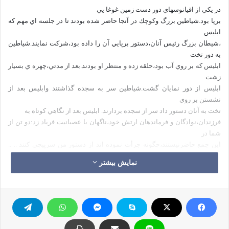
در يكي از اقيانوسهاي دور دست زمين غوغا يي
برپا بود.شياطين بزرگ وكوچك در آنجا حاضر شده بودند تا در جلسه اي مهم كه
ابليس
،شيطان بزرگ رئيس آنان،دستور برپايي آن را داده بود،شركت نمايند.شياطين
به دور تخت
ابليس كه بر روي آب بود،حلقه زده و منتظر او بودند.بعد از مدتي،چهره ي بسيار
زشت
ابليس از دور نمايان گشت.شياطين سر به سجده گذاشتند وابليس بعد از
نشستن بر روي
تخت به آنان دستور داد سر از سجده بردارند. ابليس بعد از نگاهي كوتاه به
فرزندان،نوادگان و فرماندهان ارتش خود،ناگهان با عصبانيت فرياد زد:دو تن از
شما در
اين جمع حاضرنيستند،چگونه جرأت نموده اند از دستور من سرپيچي كنند .. ..
هنوز
نمایش بیشتر
سخنان ابليس تمام نشده بود كه آن دو تن در ميان جمع شياطين حاضر شدند
وبعد از سجده
در مقابل ابليس دليل تأ خير خود را اينگونه بيان نمودند.اولي گفت :مشغول
وسوسه ي
جواني بودم كه تا به حال لب به شراب نزده بود؛مجبور شدم وقت زيادي را
صرف وسوسه ي