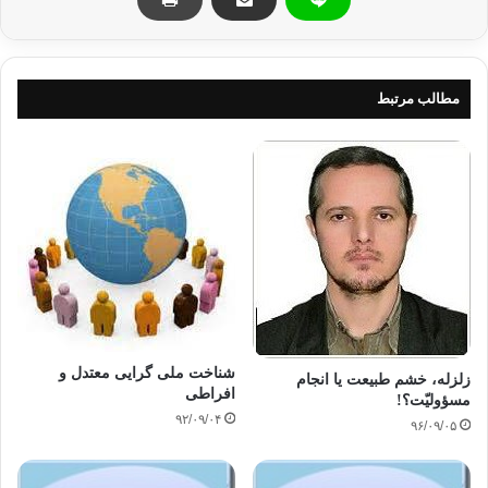
او نمايم ودر نهايت موفق شدم.ابليس گفت:كارخوبي كرده اي اما ارزش اين
تأخير را
نداشت.دومي نيز گفت:سالها بود كه در كمين خانواده اي بودم تا آنها را به تباهي
بكشانم ولي موفق نمي شدم زيرا زن وشوهر باهم هيچگونه اختلافي نداشتند وبا
مطالب مرتبط
كمك هم
نقشه هايم را نقش بر آب مي كردند و با پند واندرز، فرزندانشان را از افتادن به
دام
من باز مي داشتند.از ديروز تا چند لحظه ي قبل با روشهاي مختلف سعي نمودم
بين زن
وشوهر اختلاف بزرگي ايجاد كنم وسر انجام توانستم آنها را تا مرز طلاق بكشانم
وبعد
به سرعت خود را به اين جلسه رساندم.
شناخت ملی گرایی معتدل و
ابليس در حاليكه خنده اش در تمام اقيانوس
زلزله، خشم طبیعت یا انجام
افراطی
مسؤولیّت؟!
پيچيده بود،فرياد زد:آفرين،بهترين كار را انجام داده اي.همه ي شما نيز بايد از
۹۲/۰۹/۰۴
اين
۹۶/۰۹/۰۵
روش استفاده كنيد.اگر ميان فرزندان آدم اختلاف افتد و خانواده ها به تباهي
كشيده