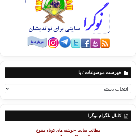
فهرست موضوعات / با
ف
ه
ر
س
ت
کانال تلگرام نوگرا
م
و
مطالب سایت +نوشته های کوتاه متنوع
ض