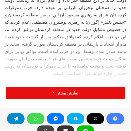
دولت جديد در اين منطقه خبر داده و اعلام كرده اند رياست دولت
جديد را همچنان نيچروان بارزاني بر عهده دارد. حزب دموكرات
كردستان عراق به رهبري مسعود بارزاني، رييس منطقه كردستان و
«جنبش تغيير» (گوران) به رهبري نوشيروان مصطفي اعلام كردند كه
در خصوص تشكيل دولت جديد در منطقه كردستان توافق كرده اند.
اين دو حزب اعلام كردند كه توافق مذكور پس از گذشت حدود هفت
ماه از انتخابات پارلماني در منطقه كردستان صورت گرفته است. در
بيانيه صادر شده توسط اين دو حزب آمده است: توافق نهايي براي
تشكيل دولت جديد و تعيين سمت هاي هيات رياست پارلمان صورت
گرفته است و هشت توافقنامه با حزب دموكرات كردستان كه دولت
جديد را اداره خواهد كرد امضا شده است.
در بيانيه دو حزب دموكرات كردستان و حزب تغيير كه توسط
نمایش بیشتر
خبرگزاري باس نيوز كردستان منتشر شد آمده كه اين دو حزب با
تشكيل كميته يي مشترك جهت تدوين برنامه هاي دولت در اصلاح و
تحكيم موسسات منطقه كردستان موافقت كرده اند. همچنين دو
حزب مذكور با احياي نقش پارلمان كردستان در قانون گذاري،
نظارت و پيگيري اقدامات دولت توافق كردند. علاوه بر اين دو حزب