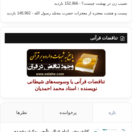
نصیب زن در بهشت چیست؟
- 152,966 بازدید
بیست و هشت معجزه از معجزات حضرت محمّد رسول الله
- 148,962 بازدید
تناقضات قرآنی
تناقضات قرآنی یا وسوسه‌های شیطانی
نویسنده : استاد محمد احمدیان
تازه
پرخواننده
نظرها
کتابفروشی امام غزالی (آیجی بوک): مقصدی