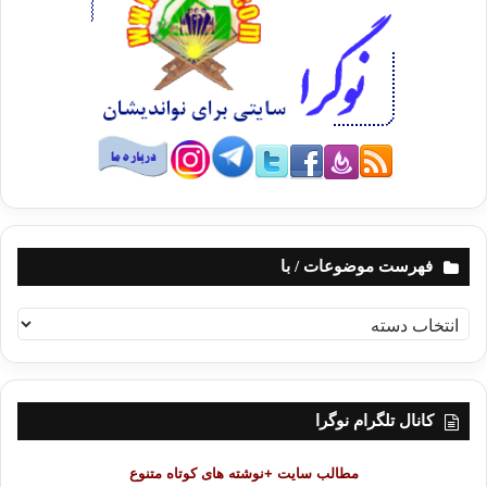
فهرست موضوعات / با
ف
ه
ر
س
ت
کانال تلگرام نوگرا
م
و
مطالب سایت +نوشته های کوتاه متنوع
ض