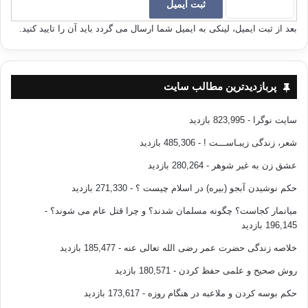
بعد از ثبت ایمیل، لینکی به ایمیل شما ارسال می گردد باید آن را تایید کنید.
پربازدیدترین مطالب سایت
سایت نوگرا
- 823,995 بازدید
شعر، زندگی زیبـاســـت !
- 485,306 بازدید
عشق زن به غیر شوهر
- 280,264 بازدید
حکم نوشیدن آبجو (بیره) در اسلام چیست ؟
- 271,330 بازدید
میانمار کجاست؟ چگونه مسلمان شدند؟ و چرا قتل عام می شوند؟
-
196,145 بازدید
خلاصه زندگی حضرت عمر رضی الله تعالی عنه
- 185,477 بازدید
روش صحیح و علمی حفظ کردن
- 180,571 بازدید
حکم بوسه کردن و ملاعبه در هنگام روزه
- 173,617 بازدید