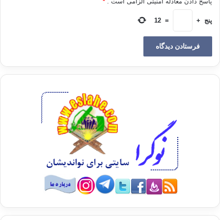
پاسخ دادن معادله امنیتی الزامی است .
*
پنج
+
=
12