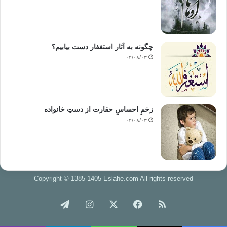
چگونه به آثار استغفار دست بیابیم؟
۰۴/۰۸/۰۳
زخمِ احساسِ حقارت از دستِ خانواده
۰۴/۰۸/۰۳
Copyright © 1385-1405 Eslahe.com All rights reserved
خوراک
فیس
X
اینستاگرام
تلگرام