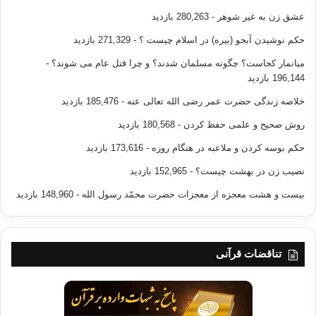
عشق زن به غیر شوهر
- 280,263 بازدید
حکم نوشیدن آبجو (بیره) در اسلام چیست ؟
- 271,329 بازدید
میانمار کجاست؟ چگونه مسلمان شدند؟ و چرا قتل عام می شوند؟
-
196,144 بازدید
خلاصه زندگی حضرت عمر رضی الله تعالی عنه
- 185,476 بازدید
روش صحیح و علمی حفظ کردن
- 180,568 بازدید
حکم بوسه کردن و ملاعبه در هنگام روزه
- 173,616 بازدید
نصیب زن در بهشت چیست؟
- 152,965 بازدید
بیست و هشت معجزه از معجزات حضرت محمّد رسول الله
- 148,960 بازدید
تناقضات قرآنی