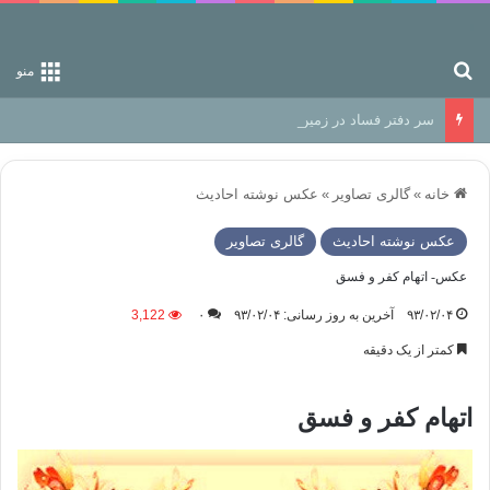
جستجو برای
منو
سر دفتر فساد در زمین‌، دوری وکناره‌گیری از راه خداست‌!
خانه
»
گالری تصاویر
»
عکس نوشته احادیث
عکس نوشته احادیث
گالری تصاویر
عکس- اتهام کفر و فسق
۹۳/۰۲/۰۴
آخرین به روز رسانی: ۹۳/۰۲/۰۴
۰
3,122
کمتر از یک دقیقه
اتهام کفر و فسق