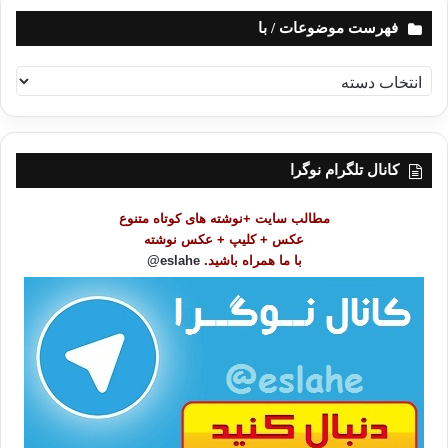
فهرست موضوعات / با
ف
ه
ر
س
ت
کانال تلگرام نوگرا
م
و
مطالب سایت +نوشته های کوتاه متنوع
ض
عکس + کلیپ + عکس نوشته
و
با ما همراه باشید.
eslahe@
ع
ا
ت
/
ب
ا