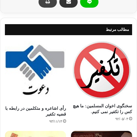
تکفیر
مطالب مرتبط
اتهام کفر و فسق
تکفیر
تکفیر کردن
حدیث اتهام کفر و فسق
کپی آدرس
سخنگوی اخوان المسلمین: ما هیچ
رأی اشاعره و متکلمین در رابطه با
کس را تکفیر نمی کنیم.
قضیه تکفیر
۹۲/۰۵/۰۴
۹۳/۱۱/۱۴