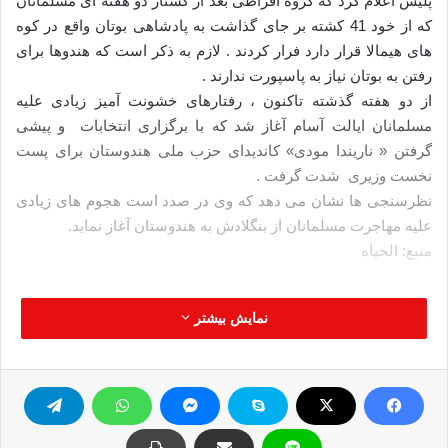
پلیس اعلام کرد که گروه افراطی بعد از کشتار دو هفته ای مسلمانان
که از خود 41 کشته بر جای گذاشت به پادشاهی بوتان واقع در کوه
های هیمالا قرار دارد فرار کردند . لازم به ذکر است که هندوها برای
رفتن به بوتان نیاز به پاسپورت ندارند .
از دو هفته گذشته تاکنون ، رفتارهای خشونت آمیز زیادی علیه
مسلمانان ایالت آسام آغاز شد که با برگزاری انتخابات و پیشی
گرفتن « ناریندا مودی» کاندیدای حزب ملی هندوستان برای پست
نخست وزیری شدت گرفت .
نظرسنجی ها نشان می دهد که وی در صدد است هجوم های زیادی
علیه مهاجرت مسلمانان از بنگلادش به هندوستان آغاز نماید.
منبع: الحیاه
پادشاهی بوتان
خشونت
گروه افراطی
نمایش بیشتر
مسلمانان هندوستان
کپی آدرس