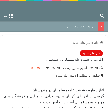
جستجو برای
منو
سر دفتر فساد در زمین‌، دوری وکناره‌گیری از راه خداست‌!
خانه
»
خبر های جدید
خبر های جدید
آغاز دوباره خشونت علیه مسلمانان در هندوستان
۹۳/۰۲/۲۱
آخرین به روز رسانی: ۹۳/۰۲/۲۱
۰
1,570
خواندن این مطلب 1 دقیقه زمان میبرد
آغاز دوباره خشونت علیه مسلمانان در هندوستان
گروهی از افراطی گرایان هندو، تعدادی از منازل و فروشگاه های
مربوط به مسلمانان آسام را به آتش کشیدند .