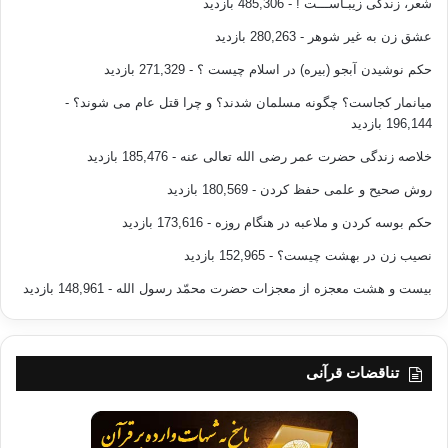
شعر، زندگی زیبـاســـت !
- 485,306 بازدید
عشق زن به غیر شوهر
- 280,263 بازدید
حکم نوشیدن آبجو (بیره) در اسلام چیست ؟
- 271,329 بازدید
میانمار کجاست؟ چگونه مسلمان شدند؟ و چرا قتل عام می شوند؟
-
196,144 بازدید
خلاصه زندگی حضرت عمر رضی الله تعالی عنه
- 185,476 بازدید
روش صحیح و علمی حفظ کردن
- 180,569 بازدید
حکم بوسه کردن و ملاعبه در هنگام روزه
- 173,616 بازدید
نصیب زن در بهشت چیست؟
- 152,965 بازدید
بیست و هشت معجزه از معجزات حضرت محمّد رسول الله
- 148,961 بازدید
تناقضات قرآنی