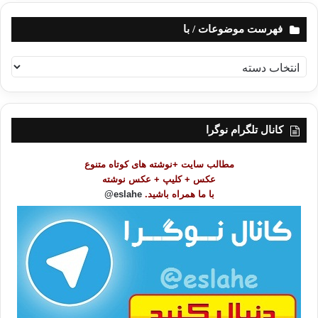
فهرست موضوعات / با
ف
ه
ر
س
ت
کانال تلگرام نوگرا
م
و
مطالب سایت +نوشته های کوتاه متنوع
ض
عکس + کلیپ + عکس نوشته
و
با ما همراه باشید.
eslahe@
ع
ا
ت
/
ب
ا