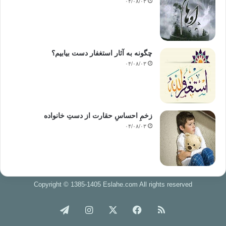
۰۴/۰۸/۰۳
چگونه به آثار استغفار دست بیابیم؟
۰۴/۰۸/۰۳
زخمِ احساسِ حقارت از دستِ خانواده
۰۴/۰۸/۰۳
Copyright © 1385-1405 Eslahe.com All rights reserved
خوراک
فیس
X
اینستاگرام
تلگرام