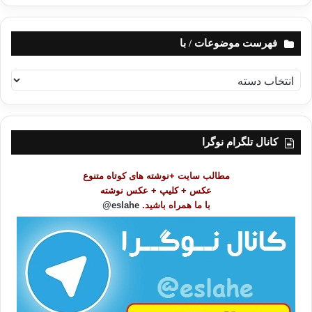
فهرست موضوعات / با
ف
ه
ر
س
ت
کانال تلگرام نوگرا
م
و
مطالب سایت +نوشته های کوتاه متنوع
ض
عکس + کلیپ + عکس نوشته
و
با ما همراه باشید.
eslahe@
ع
ا
ت
/
ب
ا