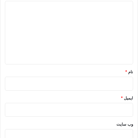
د
ی
د
گ
ا
ه
*
نام
*
ایمیل
*
وب‌ سایت