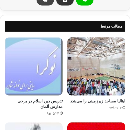
در ایتالیا حدود یک میلیون و 500 هزار مسلمان زندگی می کنند و
رسمیت دادن به اسلام می تواند وضع حقوقی آنان را با سایر ادیان
دیگر مساوی کند همچنین ساخت مساحد و قبرستان های اسلامی به
راحتی صورت خواهد گرفت .
مطالب مرتبط
طبق دیدگاه حاکم سیسیل توافق بر سر رسمیت دادن به اسلام در
ایتالیا ضامن ارتباط دولت با مسلمانان خواهد بود و این مساله با
مواد قانون اساسی کشور دال بر تعدد دینی در یک راستا قرار دارد.
منبع: پایگاه الجزیره
ایتالیا
جزیره سیسیسل
دین اسلام
ایتالیا مساجد زیرزمینی را می‌بندد
تدریس دین اسلام در برخی
کپی آدرس
مدارس آلمان
۹۴/۰۹/۰۷
۹۱/۰۵/۲۴