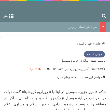
جستجو برای
منو
سر دفتر فساد در زمین‌، دوری وکناره‌گیری از راه خداست‌!
خانه
»
جهان اسلام
جهان اسلام
رسمی شدن اسلام در جزیرۀ سیسیل
۹۳/۰۲/۲۲
آخرین به روز رسانی: ۹۳/۰۲/۲۲
۰
1,782
خواندن این مطلب 1 دقیقه زمان میبرد
حاکم قلمرو جزیره سیسیل در ایتالیا « روزاریو کروشیتا» گفت دولت
در نظر دارد در آینده بسیار نزدیک روابط خود با مسلمانان ساکن در
منطقه را به وسیله رسمیت دادن به دین اسلام و مساوی اعلام