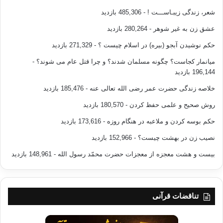
شعر، زندگی زیبـاســـت !
- 485,306 بازدید
عشق زن به غیر شوهر
- 280,264 بازدید
حکم نوشیدن آبجو (بیره) در اسلام چیست ؟
- 271,329 بازدید
میانمار کجاست؟ چگونه مسلمان شدند؟ و چرا قتل عام می شوند؟
-
196,144 بازدید
خلاصه زندگی حضرت عمر رضی الله تعالی عنه
- 185,476 بازدید
روش صحیح و علمی حفظ کردن
- 180,570 بازدید
حکم بوسه کردن و ملاعبه در هنگام روزه
- 173,616 بازدید
نصیب زن در بهشت چیست؟
- 152,966 بازدید
بیست و هشت معجزه از معجزات حضرت محمّد رسول الله
- 148,961 بازدید
تناقضات قرآنی