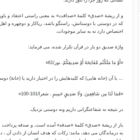
و از ریشۀ «صدق» کلمۀ «صداقت» به معنی راستی اعتقاد و باو
که در دوستی با دوستانش، راستگو باشد، ریاکار و دوچهره و اهل ت
اختصاص دارد نه به سایر موجودات.
واژۀ صدیق دو بار در قرآن تکرار شده، می فرماید:
«أَوْ مَا مَلَكْتُم مَّفَاتِحَهُ أَوْ صَدِيقِكُمْ. نور/61»
… یا آن (خانه هایی) که کلیدهایش را در اختیار دارید یا (خانۀ) دوس
«فَمَا لَنَا مِن شَافِعِينَ. وَلَا صَدِيقٍ حَمِيمٍ ‏. شعرا/101-100»
در نتیجه نه شفاعتگرانی داریم ونه دوستی نزدیک.
باز از ریشۀ «صدق» کلمۀ «صدقه» آمده است. و صدقه پرداخت م
به درماندگان می دهد، مانند: زکات که هدف انسان از دادن آن ، 