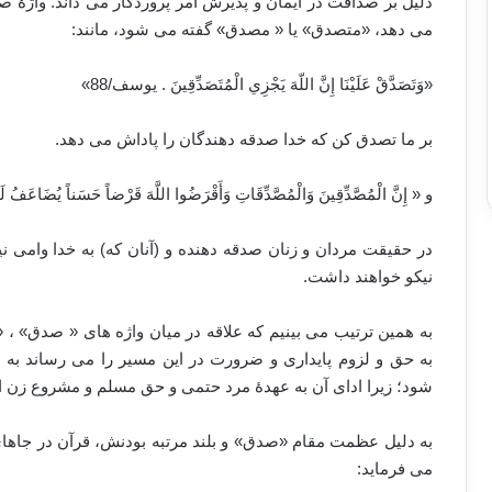
دلیل بر صداقت در ایمان و پذیرش امر پروردگار می داند. واژۀ 
می دهد، «متصدق» یا « مصدق» گفته می شود، مانند:
«وَتَصَدَّقْ عَلَيْنَا إِنَّ اللّهَ يَجْزِي الْمُتَصَدِّقِينَ ‏. یوسف/88»
بر ما تصدق کن که خدا صدقه دهندگان را پاداش می دهد.
و « إِنَّ الْمُصَّدِّقِينَ وَالْمُصَّدِّقَاتِ وَأَقْرَضُوا اللَّهَ قَرْضاً حَسَناً يُضَاعَفُ لَهُم
در حقیقت مردان و زنان صدقه دهنده و (آنان که) به خدا وامی نیک
نیکو خواهند داشت.
به همین ترتیب می بینیم که علاقه در میان واژه های « صدق» ،
به حق و لزوم پایداری و ضرورت در این مسیر را می رساند ب
شود؛ زیرا ادای آن به عهدۀ مرد حتمی و حق مسلم و مشروع زن 
به دلیل عظمت مقام «صدق» و بلند مرتبه بودنش، قرآن در جاهای
می فرماید: