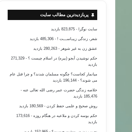
پربازدیدترین مطالب سایت
سایت نوگرا
- 823,875 بازدید
شعر، زندگی زیبـاســـت !
- 485,306 بازدید
عشق زن به غیر شوهر
- 280,263 بازدید
حکم نوشیدن آبجو (بیره) در اسلام چیست ؟
- 271,329
بازدید
میانمار کجاست؟ چگونه مسلمان شدند؟ و چرا قتل عام
می شوند؟
- 196,144 بازدید
خلاصه زندگی حضرت عمر رضی الله تعالی عنه
-
185,476 بازدید
روش صحیح و علمی حفظ کردن
- 180,569 بازدید
حکم بوسه کردن و ملاعبه در هنگام روزه
- 173,616
بازدید
نصیب زن در بهشت چیست؟
- 152,965 بازدید