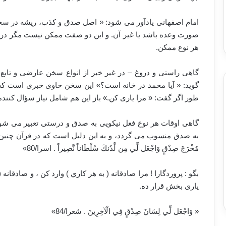
امام اصفهانی یادآور می شود: « اصل صدق و کذب، ریشه در سخن د
صورت وعده باشد یا غیر آن. و این دو صفت ممکن نیست مگر در سخ
هر نوع ممکن.
گاهی راستی و دروغ – در غیر خبر از انواع سخن عارضی و تابع ا
گوید: « آیا محمد در خانه است؟» این سخن حاوی خبری است که 
طور اگر گفت: « مرا یاری کن.» باز این هم شامل نیاز سؤال کن
گاهی اوقات هر نوع فعل نیکویی به صدق و درستی تعبیر می شود
به صدق منسوب می گردد، و به این دلیل است که در قرآن چنین بیان شده: « 
مُخْرَجَ صِدْقٍ وَاجْعَل لِّي مِن لَّدُنكَ سُلْطَاناً نَّصِيراً . اسرا/80»
‏بگو : پروردگارا ! مرا صادقانه ( به هر كاري ) وارد كن ، و صادقان
یاری بخش قرار ده.
‏« وَاجْعَل لِّي لِسَانَ صِدْقٍ فِي الْآخِرِينَ ‏. شعرا/84»