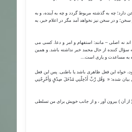
ارد؛ چه به گذشته مربوط گردد و چه به آینده، و به
ن؛ و در سخن نیز نخواهد آمد مگر در اعلام خبر، به
ند نه اصلی – مانند: استفهام و امر و دعا. کسی می
سؤال کننده از حال محمد خبر نداشته باشد. و همین
نده به مساعدت و یاری است…
، خواه این فعل ظاهری باشد یا باطنی. پس این فعل
‏ وَقُل رَّبِّ أَدْخِلْنِي مُدْخَلَ صِدْقٍ وَأَخْرِجْنِي
ه ( از آن ) بيرون آور ، و از جانب خویش برای من تسلطی