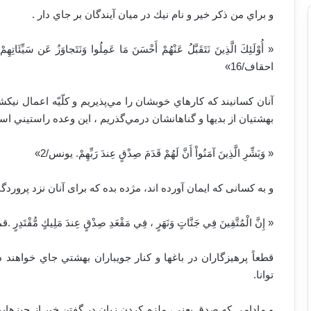
‏و براي من ذكر خير و نام نيك در ميان آيندگان بر جاي دار .
« أُوْلَئِكَ الَّذِينَ نَتَقَبَّلُ عَنْهُمْ أَحْسَنَ مَا عَمِلُوا وَنَتَجاوَزُ عَن سَيِّئَاتِ
احقاف/16»
‏آنان كسانيند كه كارهاي خوبشان را مي‌پذيريم و كلّيّه اعمال ني
بهشتيان از بديها و گناهانشان درمي‌گذريم ، اين وعده راستيني ا
« وَبَشِّرِ الَّذِينَ آمَنُواْ أَنَّ لَهُمْ قَدَمَ صِدْقٍ عِندَ رَبِّهِمْ. یونس/2»
و به کسانی که ایمان آورده اند، مژده بده که برای آنان نزد پرورد
« إِنَّ الْمُتَّقِينَ فِي جَنَّاتٍ وَنَهَرٍ ‏، فِي مَقْعَدِ صِدْقٍ عِندَ مَلِيكٍ مُّقْتَدِرٍ ‏.قمر/54
‏قطعاً پرهيزگاران در باغها و كنار جويباران بهشتي جاي خواهند
توانا.‏
و مادامی که صدق یعنی، ملزم کردن زبان در گفتن خبر از چیزهایی