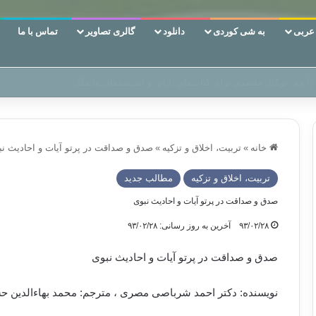
ربی
به شی کوردی
دانلود
گالری تصاویر
تماس با ما
 دوری وکناره‌گیری از راه خداست‌!
خانه
»
تربیت، اخلاق و تزکیه
»
صدق و صداقت در پرتو آیات و احادیث نب
تربیت، اخلاق و تزکیه
مطالب جدید
صدق و صداقت در پرتو آیات و احادیث نبوی
۹۳/۰۲/۲۸
آخرین به روز رسانی: ۹۳/۰۲/۲۸
صدق و صداقت در پرتو آیات و احادیث نبوی
نویسنده: دکتر احمد شرباصی مصری ، مترجم: محمد بهاءالدین ح