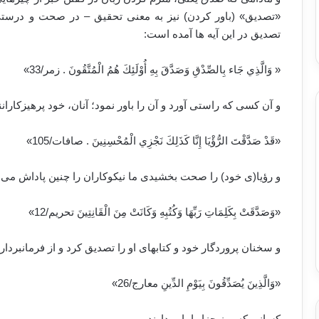
«تصدیق» (باور کردن) نیز به معنی تحقیق – در صحت و درستی 
تصدیق در این آیه ها آمده است:
« وَالَّذِي جَاء بِالصِّدْقِ وَصَدَّقَ بِهِ أُوْلَئِكَ هُمُ الْمُتَّقُونَ . زمر/33»
و آن کسی که راستی آورد و آن را باور نمود؛ آنان، خود پرهیزکارانن
«قَدْ صَدَّقْتَ الرُّؤْيَا إِنَّا كَذَلِكَ نَجْزِي الْمُحْسِنِينَ . صافات/105»
و رؤیا(ی خود) را صحت بخشیدی ما نیکوکاران را چنین پاداش می 
«وَصَدَّقَتْ بِكَلِمَاتِ رَبِّهَا وَكُتُبِهِ وَكَانَتْ مِنَ الْقَانِتِينَ ‏تحریم/12»
و سخنان پروردگار خود و کتابهای او را تصدیق کرد و از فرمانبردارا
«وَالَّذِينَ يُصَدِّقُونَ بِيَوْمِ الدِّينِ ‏معارج/26»
کسانی که روز جزا را باور دارند.