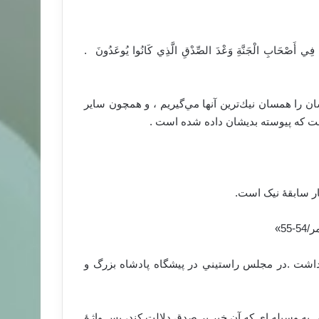
هِمْ فِي أَصْحَابِ الْجَنَّةِ وَعْدَ الصِّدْقِ الَّذِي كَانُوا يُوعَدُونَ ‏ .
كشان را همسان نيك‌ترين آنها مي‌گيريم ، و همچون ساير
ست كه پيوسته بديشان داده شده است .‏
گار سابقۀ نیک است.
-55»
 داشت .‏‏در مجلس راستيني در پيشگاه پادشاه بزرگ و
 به وسیله ای که آن خبر بر صدق دلالت کند، پس واژۀ