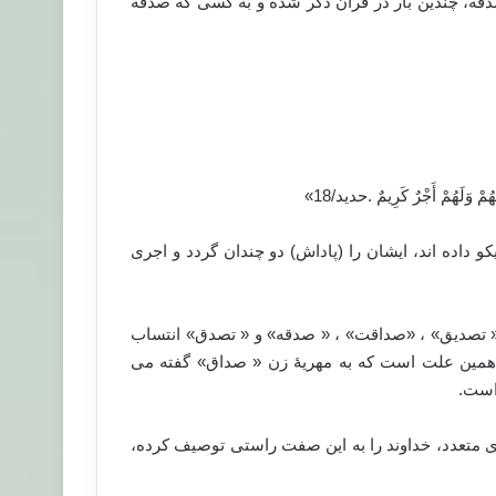
صدقه، چندین بار در قرآن ذکر شده و به کسی که صدقه
ْ وَلَهُمْ أَجْرٌ كَرِيمٌ ‏.حدید/18»
و داده اند، ایشان را (پاداش) دو چندان گردد و اجری
 « تصدیق» ، «صداقت» ، « صدقه» و « تصدق» انتساب
ه همین علت است که به مهریۀ زن « صداق» گفته می
است.
 متعدد، خداوند را به این صفت راستی توصیف کرده،