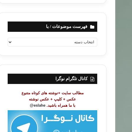
فهرست موضوعات / با
ف
ه
ر
س
ت
م
و
کانال تلگرام نوگرا
ض
و
مطالب سایت +نوشته های کوتاه متنوع
ع
عکس + کلیپ + عکس نوشته
ا
با ما همراه باشید.
eslahe@
ت
/
ب
ا