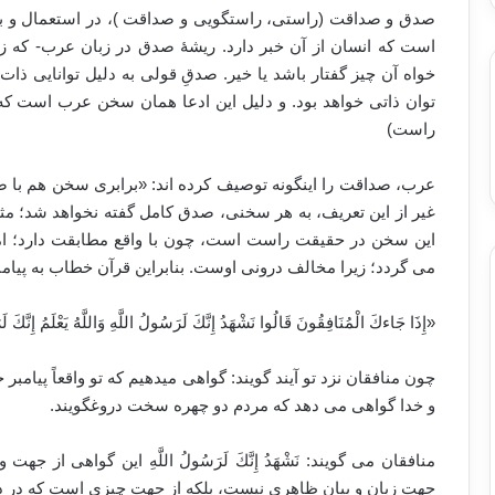
صدق و صداقت (راستی، راستگویی و صداقت )، در استعمال و به ک
است که انسان از آن خبر دارد. ریشۀ صدق در زبان عرب- که زبا
خواه آن چیز گفتار باشد یا خیر. صدقِ قولی به دلیل توانایی ذ
توان ذاتی خواهد بود. و دلیل این ادعا همان سخن عرب است ک
راست)
عرب، صداقت را اینگونه توصیف کرده اند: «برابری سخن هم با ضم
غیر از این تعریف، به هر سخنی، صدق کامل گفته نخواهد شد؛ م
این سخن در حقیقت راست است، چون با واقع مطابقت دارد؛ ا
می گردد؛ زیرا مخالف درونی اوست. بنابراین قرآن خطاب به پیامب
«إِذَا جَاءكَ الْمُنَافِقُونَ قَالُوا نَشْهَدُ إِنَّكَ لَرَسُولُ اللَّهِ وَاللَّهُ يَعْلَمُ إِنَّكَ ل
چون منافقان نزد تو آیند گویند: گواهی میدهیم که تو واقعاً پیامبر خ
و خدا گواهی می دهد که مردم دو چهره سخت دروغگویند.
منافقان می گویند: نَشْهَدُ إِنَّكَ لَرَسُولُ اللَّهِ این گواهی از
جهت زبان و بیان ظاهری نیست، بلکه از جهت چیزی است که در دل و