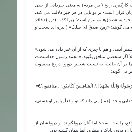
ارگیری رایج ( بین مردم) به معنی خبردادن از حقی
ن قرآن است- بر توانایی در هر چیز دلالت می کند،
ات خود به «صدق» موسوم است؛ زیرا کذب (دروغ) فاقد
ه می گویند: «رمح صدقٌ ای صلبٌ» ( نیزه ای سخت و
یر آدمی و هم با چیزی که از آن خبر داده می شود.»
ثلاً اگر شخصی منافق بگوید: «محمد رسول خداست.»،
ما در آن حالت، به نسبت شخص دورو، دروغ محسوب
ر می گوید:
َرَسُولُهُ وَاللَّهُ يَشْهَدُ إِنَّ الْمُنَافِقِينَ لَكَاذِبُونَ ‏. منافقون/6»
دایی و خدا (هم ) می داند که تو واقعاً پیامبر او هستی،
 جهت واقع، راست است؛ اما آنان دروغگویند، و دروغشان از
 درون ناپاک و مطرود آنها پنهان گشته بود.