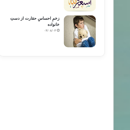
زخمِ احساسِ حقارت از دستِ
خانواده
۰۴/۰۸/۰۳