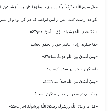
«قُلْ صَدَقَ اللّهُ فَاتَّبِعُواْ مِلَّةَ إِبْرَاهِيمَ حَنِيفاً وَمَا كَانَ مِنَ الْمُشْرِكِينَ.
بگو خدا راست گفت. پس از آیین ابراهیم که حق گرا بود و از مشرکا
«لَقَدْ صَدَقَ اللَّهُ رَسُولَهُ الرُّؤْيَا بِالْحَقِّ. فتح/27»
حقا خداوند رؤیای پیامبر خود را تحقق بخشید.
«وَمَنْ أَصْدَقُ مِنَ اللّهِ حَدِيثاً. نساء/87»
راستگوتر از خدا در سخن کیست؟
«وَمَنْ أَصْدَقُ مِنَ اللّهِ قِيلاً. نساء/122»
چه کسی در سخن از خدا راستگوتر است؟
«هَذَا مَا وَعَدَنَا اللَّهُ وَرَسُولُهُ وَصَدَقَ اللَّهُ وَرَسُولُهُ. احزاب/22»