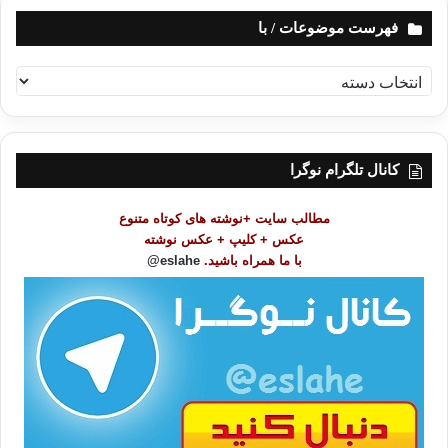
فهرست موضوعات / با
ف
ه
ر
س
ت
کانال تلگرام نوگرا
م
و
مطالب سایت +نوشته های کوتاه متنوع
ض
عکس + کلیپ + عکس نوشته
و
با ما همراه باشید.
eslahe@
ع
ا
ت
/
ب
ا