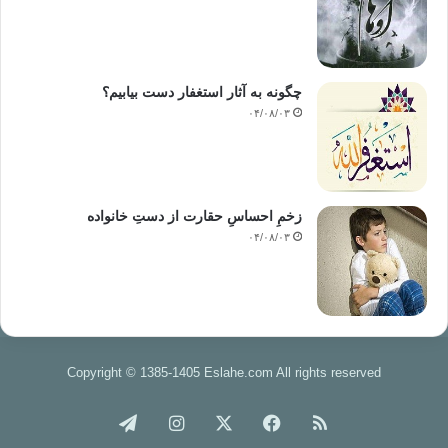
چگونه به آثار استغفار دست بیابیم؟
۰۴/۰۸/۰۳
زخمِ احساسِ حقارت از دستِ خانواده
۰۴/۰۸/۰۳
Copyright © 1385-1405 Eslahe.com All rights reserved
خوراک
فیس
X
اینستاگرام
تلگرام