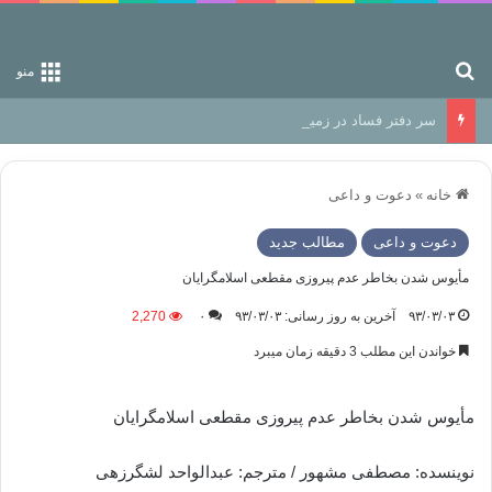
جستجو برای
منو
سر دفتر فساد در زمین‌، دوری وکناره‌گیری از راه خداست‌!
خانه
»
دعوت و داعی
دعوت و داعی
مطالب جدید
مأیوس شدن بخاطر عدم پیروزی مقطعی اسلامگرایان
۹۳/۰۳/۰۳
آخرین به روز رسانی: ۹۳/۰۳/۰۳
۰
2,270
خواندن این مطلب 3 دقیقه زمان میبرد
مأیوس شدن بخاطر عدم پیروزی مقطعی اسلامگرایان
نوینسده: مصطفی مشهور / مترجم: عبدالواحد لشگرزهی