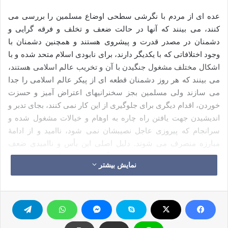
عده ای از مردم با نگرشی سطحی اوضاع مسلمین را بررسی می
کنند، می بینند که آنها در حالت ضعف و تخلف و فرقه گرایی و
دشمنان در مصدر قدرت و پیشروی هستند و همچنین دشمنان با
وجود اختلافاتی که با یکدیگر دارند، برای نابودی اسلام متحد شده و با
اشکال مختلف مشغول جنگیدن با آن و تخریب عالم اسلامی هستند،
می بینند که هر روز دشمنان قطعه ای از پیکر عالم اسلامی را جدا
می سازند ولی مسلمین بجز سخنرانیهای اعتراض آمیز و حسزت
خوردن، اقدام دیگری برای جلوگیری از این کار نمی کنند، بجای تدبر و
اندیشیدن جهت یافتن راه چاره به اوهام و خیالات مشغول شده و
سرانجام که پیروزی عاجل نصیبشان نمی شود، ناامید و از ادامۀ
مبارزه منصرف می شوند. دلیل اصلی این یأس و ناامیدی ضعف
النفس بودن و احساس
«ورشکستگی درونی
» اینگونه افراد است
نمایش بیشتر
زیرا از عزت و قوتی که اسلام در درون افراد مؤمن خود پدید می
آورد، بهره ای نبرده اند آنهایی که معیارهای مادی را برای سنجش
اعمال به کار می برند، به اینگونه نتایج و تصورات غلط دچار می
شوند، در صورتیکه حقیقت غیر از این است و همۀ این جریاناتی که
مشاهده می شوند، جدالهایی بین حق و باطل هستند و حق سزاوار