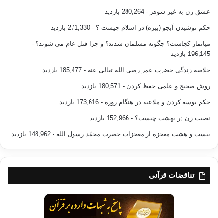
عشق زن به غیر شوهر
- 280,264 بازدید
حکم نوشیدن آبجو (بیره) در اسلام چیست ؟
- 271,330 بازدید
میانمار کجاست؟ چگونه مسلمان شدند؟ و چرا قتل عام می شوند؟
-
196,145 بازدید
خلاصه زندگی حضرت عمر رضی الله تعالی عنه
- 185,477 بازدید
روش صحیح و علمی حفظ کردن
- 180,571 بازدید
حکم بوسه کردن و ملاعبه در هنگام روزه
- 173,616 بازدید
نصیب زن در بهشت چیست؟
- 152,966 بازدید
بیست و هشت معجزه از معجزات حضرت محمّد رسول الله
- 148,962 بازدید
تناقضات قرآنی