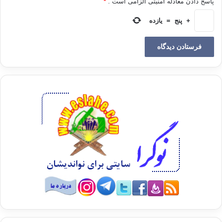
پاسخ دادن معادله امنیتی الزامی است .
*
به سعادت رساندن بشر باثبات رسانیده اند و تمدن هایی که بر
اساس این مکاتب برپا گشته اند رو به زوال هستند. و در عوض جنبش
+
پنج
=
یازده
جدید اسلامی در نسلهای کنونی در حال شکل گرفتن است و به
تحقیق پیوستن«
آرزوی بزرگ»
رابشارت می دهد.
——————————————
منبع: روش دعوت نوینسده: مصطفی مشهور / مترجم: عبدالواحد
لشگرزهی / نشر احسان
امیدواری
پیروز اسلامگرایان
پیروزی دعوت
دعوت اسلامی
شکست اسلامگرایان
موفقیت دعوت
کپی آدرس