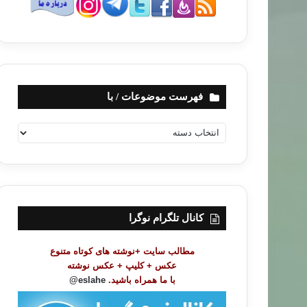
فهرست موضوعات / با
ف
ه
ر
س
ت
م
و
کانال تلگرام نوگرا
ض
و
مطالب سایت +نوشته های کوتاه متنوع
ع
عکس + کلیپ + عکس نوشته
ا
با ما همراه باشید.
eslahe@
ت
/