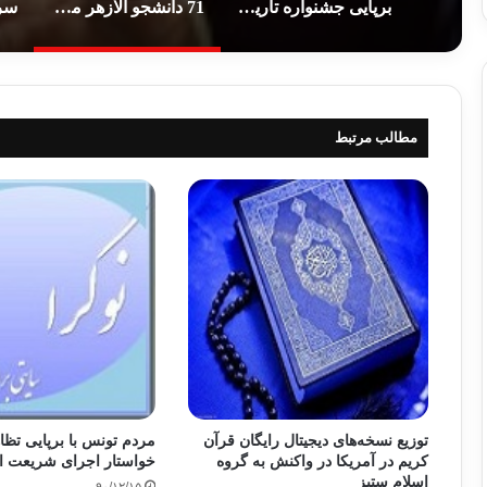
برپایی جشنواره تاریخ اسلام در شهر تورنتو
71 دانشجو الازهر مصر به اتهام پیوستن به اخوان المسلمین محاکمه شدند
مطالب مرتبط
توزیع نسخه‌های دیجیتال رایگان قرآن
مردم تونس با برپایی تظا
کریم در آمریکا در واکنش به گروه
خواستار اجرای شریعت ا
اسلام ستیز