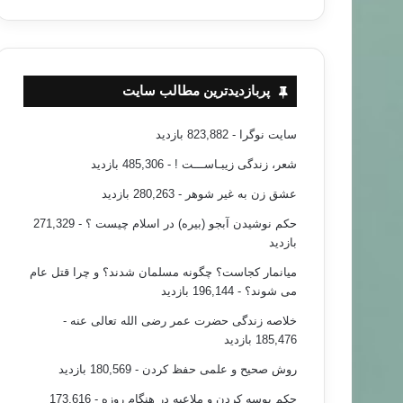
پربازدیدترین مطالب سایت
سایت نوگرا
- 823,882 بازدید
شعر، زندگی زیبـاســـت !
- 485,306 بازدید
عشق زن به غیر شوهر
- 280,263 بازدید
حکم نوشیدن آبجو (بیره) در اسلام چیست ؟
- 271,329
بازدید
میانمار کجاست؟ چگونه مسلمان شدند؟ و چرا قتل عام
می شوند؟
- 196,144 بازدید
خلاصه زندگی حضرت عمر رضی الله تعالی عنه
-
185,476 بازدید
روش صحیح و علمی حفظ کردن
- 180,569 بازدید
حکم بوسه کردن و ملاعبه در هنگام روزه
- 173,616