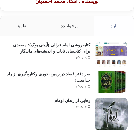
نویسنده : استاد محمد احمدیان
منبع: اصلاح وب
تازه
پرخواننده
نظرها
اخوان المسلمین
حقیقت دعوت اخوان المسلمین
دعوت اخوان المسلمین
کتابفروشی امام غزالی (آیجی بوک): مقصدی
برای کتاب‌های نایاب و اندیشه‌های ماندگار
۰۵/۰۳/۱۹
کپی آدرس
سر دفتر فساد در زمین‌، دوری وکناره‌گیری از راه
خداست‌!
۰۴/۰۸/۰۳
رهایی از زندانِ اوهام
۰۴/۰۸/۰۳