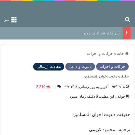
جستجو برای
منو
سر دفتر فساد در زمین‌، دوری وکناره‌گیری از راه خداست‌!
خانه
»
حركات و احزاب
حركات و احزاب
دعوت و داعی
مقالات ارسالی
حقیقت دعوت اخوان المسلمین
۹۳/۰۳/۰۸
آخرین به روز رسانی: ۹۳/۰۳/۰۸
۰
2,210
خواندن این مطلب 6 دقیقه زمان میبرد
حقیقت دعوت اخوان المسلمین
ترجمه: محمود کریمی