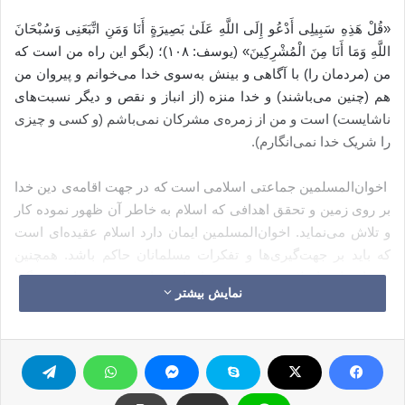
«قُلْ هَذِهِ سَبِیلِی أَدْعُو إِلَى اللَّهِ عَلَىٰ بَصِیرَةٍ أَنَا وَمَنِ اتَّبَعَنِی وَسُبْحَانَ
اللَّهِ وَمَا أَنَا مِنَ الْمُشْرِکِینَ» (یوسف: ۱۰۸)؛ (بگو این راه من است که
من (مردمان را) با آگاهی و بینش به‌سوی خدا می‌خوانم و پیروان من
هم (چنین می‌باشند) و خدا منزه (از انباز و نقص و دیگر نسبت‌های
ناشایست) است و من از زمره‌ی مشرکان نمی‌باشم (و کسی و چیزی
را شریک خدا نمی‌انگارم).
اخوان‌المسلمین جماعتی اسلامی است که در جهت اقامه‌ی دین خدا
بر روی زمین و تحقق اهدافی که اسلام به خاطر آن ظهور نموده کار
و تلاش می‌نماید. اخوان‌المسلمین ایمان دارد اسلام عقیده‌ای است
که باید بر جهت‌گیری‌ها و تفکرات مسلمانان حاکم باشد. همچنین
اعتقاد دارد اسلام شریعت و برنامه‌ای برای همه‌ی جوانب زندگی
نمایش بیشتر
است. با وجود شبیخون بدخواهانه‌ای که با آن مواجه است و حیله‌ی
زشت و خطرناکی که دعوت و فرزندانش را محاصره نموده است،
تأکید می‌کنیم که دعوت اخوان‌المسلمین دعوتی خالص و حقیقی
است که مسیر دعوت و اصلاح و تغییر روش پیامبر گرامی اسلام –
صلی‌الله‌علیه‌وسلم- را دنبال می‌کند و ادامه‌ی راهی اصیل و استوار