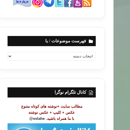
فهرست موضوعات / با
ف
ه
ر
س
ت
م
و
کانال تلگرام نوگرا
ض
و
مطالب سایت +نوشته های کوتاه متنوع
ع
عکس + کلیپ + عکس نوشته
ا
با ما همراه باشید.
eslahe@
ت
/