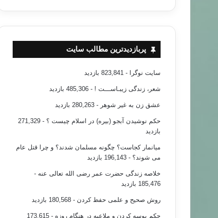
پربازدیدترین مطالب سایت
سایت نوگرا
- 823,841 بازدید
شعر، زندگی زیبـاســـت !
- 485,306 بازدید
عشق زن به غیر شوهر
- 280,263 بازدید
حکم نوشیدن آبجو (بیره) در اسلام چیست ؟
- 271,329
بازدید
میانمار کجاست؟ چگونه مسلمان شدند؟ و چرا قتل عام
می شوند؟
- 196,143 بازدید
خلاصه زندگی حضرت عمر رضی الله تعالی عنه
-
185,476 بازدید
روش صحیح و علمی حفظ کردن
- 180,568 بازدید
حکم بوسه کردن و ملاعبه در هنگام روزه
- 173,615