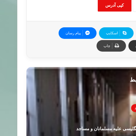
کپی آدرس
اسکایپ
پیام رسان
چاپ
بط
گلیسی علیه مسلمانان و مساجد